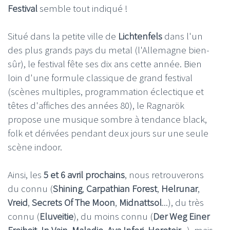
Festival
semble tout indiqué !
Situé dans la petite ville de
Lichtenfels
dans l'un
des plus grands pays du metal (l'Allemagne bien-
sûr), le festival fête ses dix ans cette année. Bien
loin d'une formule classique de grand festival
(scènes multiples, programmation éclectique et
têtes d'affiches des années 80), le Ragnarök
propose une musique sombre à tendance black,
folk et dérivées pendant deux jours sur une seule
scène indoor.
Ainsi, les
5 et 6 avril prochains
, nous retrouverons
du connu (
Shining
,
Carpathian Forest
,
Helrunar
,
Vreid
,
Secrets Of The Moon
,
Midnattsol
...), du très
connu (
Eluveitie
), du moins connu (
Der Weg Einer
Freiheit
,
In Vain
,
Maladie
,
Ava Inferi
,
Heretoir
...), mais