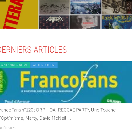
DERNIERS ARTICLES
PARTENAIRE GENERAL
WEBZINE GLOBAL
rancoFans n°120 : ORP – OAI REGGAE PARTY, Une Touche
’Optimisme, Marty, David McNeil…
 AOÛT 2026