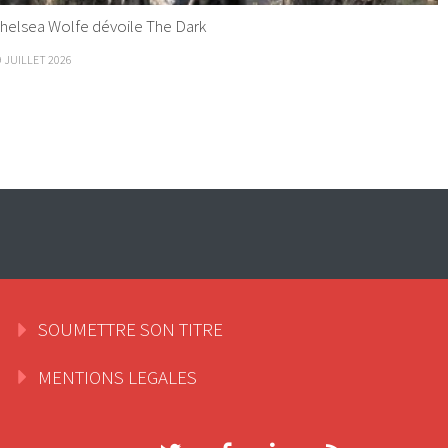
helsea Wolfe dévoile The Dark
9 JUILLET 2026
SOUMETTRE SON TITRE
MENTIONS LEGALES