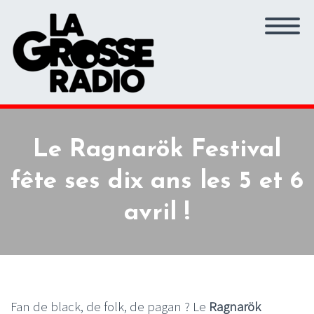
Le Ragnarök Festival
fête ses dix ans les 5 et 6
avril !
Fan de black, de folk, de pagan ? Le
Ragnarök