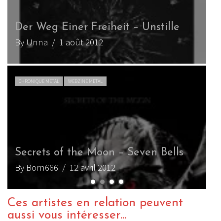
Ava Inferi – Onyx
By Sanguine_Sky
/ 28 février 2011
B
CHRONIQUE METAL
WEBZINE METAL
Vreid – V
By Ju de Melon
/ 12 février 2011
Ces artistes en relation peuvent
aussi vous intéresser...