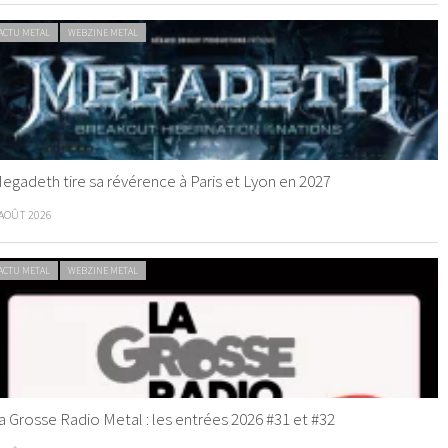
ACTU METAL
WEBZINE METAL
egadeth tire sa révérence à Paris et Lyon en 2027
 AOÛT 2026
ACTU METAL
WEBZINE METAL
a Grosse Radio Metal : les entrées 2026 #31 et #32