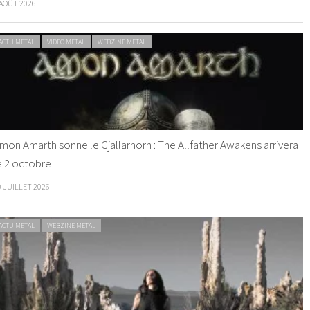
 AOÛT 2026
ACTU METAL
VIDEO METAL
WEBZINE METAL
mon Amarth sonne le Gjallarhorn : The Allfather Awakens arrivera
e 2 octobre
0 JUILLET 2026
ACTU METAL
WEBZINE METAL