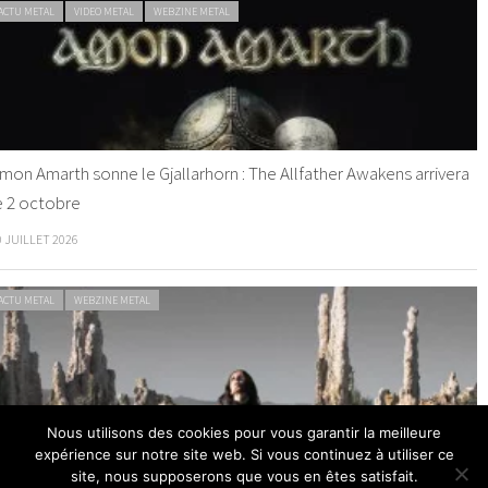
ACTU METAL
VIDEO METAL
WEBZINE METAL
mon Amarth sonne le Gjallarhorn : The Allfather Awakens arrivera
e 2 octobre
0 JUILLET 2026
ACTU METAL
WEBZINE METAL
Nous utilisons des cookies pour vous garantir la meilleure
expérience sur notre site web. Si vous continuez à utiliser ce
helsea Wolfe dévoile The Dark
site, nous supposerons que vous en êtes satisfait.