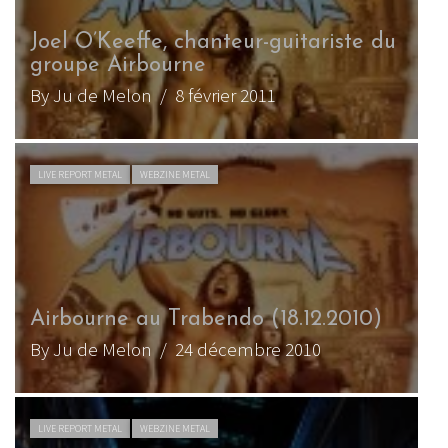
Joel O’Keeffe, chanteur-guitariste du
groupe Airbourne
By Ju de Melon
/ 8 février 2011
LIVE REPORT METAL
WEBZINE METAL
Airbourne au Trabendo (18.12.2010)
By Ju de Melon
/ 24 décembre 2010
LIVE REPORT METAL
WEBZINE METAL