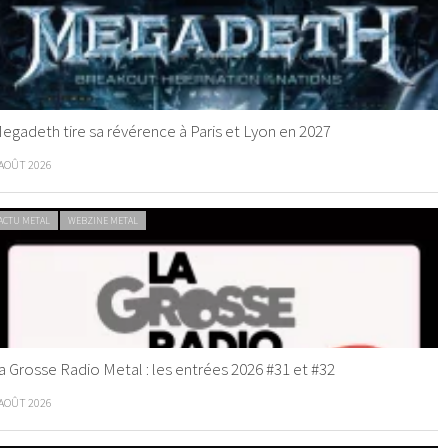
egadeth tire sa révérence à Paris et Lyon en 2027
 AOÛT 2026
ACTU METAL
WEBZINE METAL
a Grosse Radio Metal : les entrées 2026 #31 et #32
 AOÛT 2026