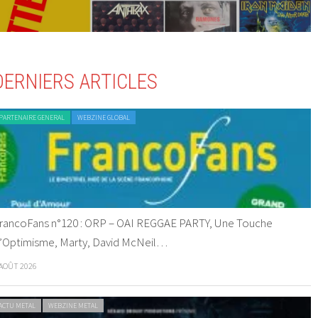
DERNIERS ARTICLES
PARTENAIRE GENERAL
WEBZINE GLOBAL
rancoFans n°120 : ORP – OAI REGGAE PARTY, Une Touche
’Optimisme, Marty, David McNeil…
 AOÛT 2026
ACTU METAL
WEBZINE METAL