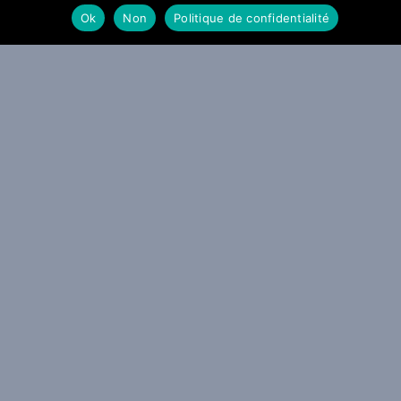
9 JUILLET 2026
Ok
Non
Politique de confidentialité
SOUMETTRE SON TITRE
MENTIONS LEGALES