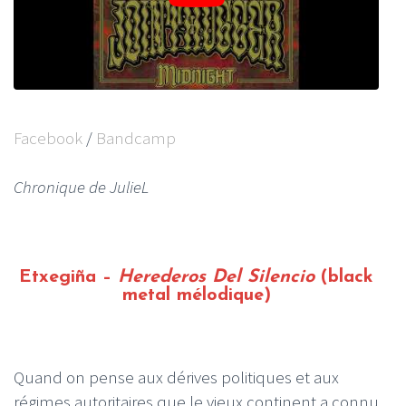
Facebook
/
Bandcamp
Chronique de JulieL
Etxegiña –
Herederos Del Silencio
(black
metal mélodique)
Quand on pense aux dérives politiques et aux
régimes autoritaires que le vieux continent a connu