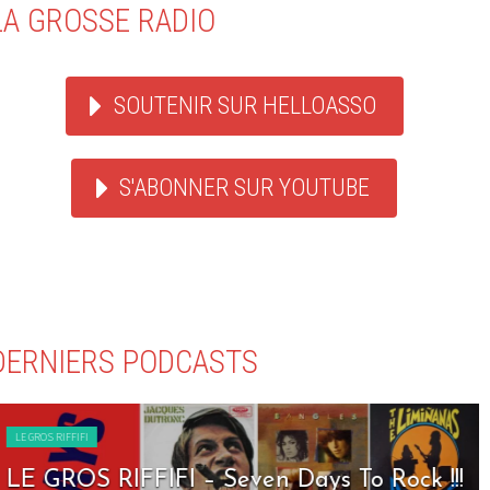
LA GROSSE RADIO
SOUTENIR SUR HELLOASSO
S'ABONNER SUR YOUTUBE
DERNIERS PODCASTS
LE GROS RIFFIFI
LE GROS RIFFIFI – Seven Days To Rock !!!