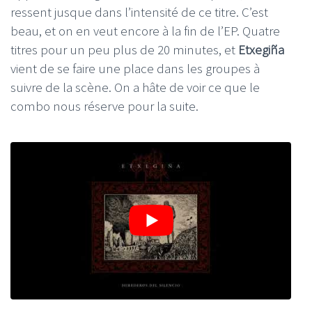
ressent jusque dans l’intensité de ce titre. C’est
beau, et on en veut encore à la fin de l’EP. Quatre
titres pour un peu plus de 20 minutes, et
Etxegiña
vient de se faire une place dans les groupes à
suivre de la scène. On a hâte de voir ce que le
combo nous réserve pour la suite.