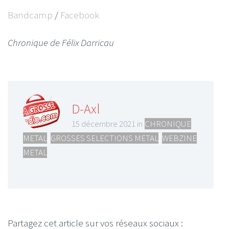
Bandcamp
/
Facebook
Chronique de Félix Darricau
D-Axl
15 décembre 2021 in
CHRONIQUE
METAL
,
GROSSES SELECTIONS METAL
,
WEBZINE
METAL
Partagez cet article sur vos réseaux sociaux :