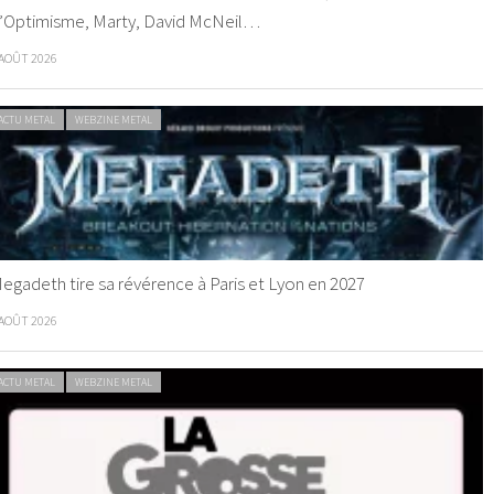
’Optimisme, Marty, David McNeil…
 AOÛT 2026
ACTU METAL
WEBZINE METAL
egadeth tire sa révérence à Paris et Lyon en 2027
 AOÛT 2026
ACTU METAL
WEBZINE METAL