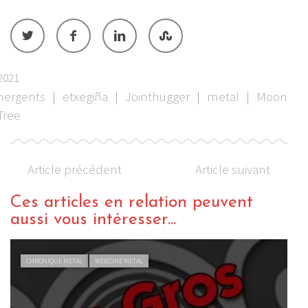
2021
ergents
|
etxegiña
|
Jointhugger
|
metal
|
Moon
Tree
Article précédent
Article suivant
Ces articles en relation peuvent
aussi vous intéresser...
CHRONIQUE METAL
WEBZINE METAL