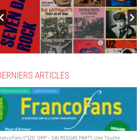
DERNIERS ARTICLES
PARTENAIRE GENERAL
WEBZINE GLOBAL
rancoFans n°120 : ORP – OAI REGGAE PARTY, Une Touche