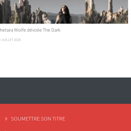
helsea Wolfe dévoile The Dark
9 JUILLET 2026
SOUMETTRE SON TITRE