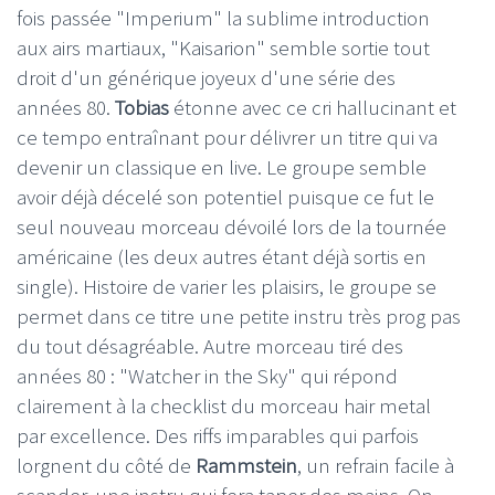
fois passée "Imperium" la sublime introduction
aux airs martiaux, "Kaisarion" semble sortie tout
droit d'un générique joyeux d'une série des
années 80.
Tobias
étonne avec ce cri hallucinant et
ce tempo entraînant pour délivrer un titre qui va
devenir un classique en live. Le groupe semble
avoir déjà décelé son potentiel puisque ce fut le
seul nouveau morceau dévoilé lors de la tournée
américaine (les deux autres étant déjà sortis en
single). Histoire de varier les plaisirs, le groupe se
permet dans ce titre une petite instru très prog pas
du tout désagréable. Autre morceau tiré des
années 80 : "Watcher in the Sky" qui répond
clairement à la checklist du morceau hair metal
par excellence. Des riffs imparables qui parfois
lorgnent du côté de
Rammstein
, un refrain facile à
scander, une instru qui fera taper des mains. On