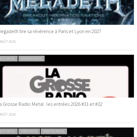
egadeth tire sa révérence à Paris et Lyon en 2027
 AOÛT 2026
ACTU METAL
WEBZINE METAL
a Grosse Radio Metal : les entrées 2026 #31 et #32
 AOÛT 2026
ACTU METAL
VIDEO METAL
WEBZINE METAL