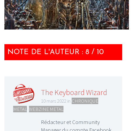
NOTE DE L'AUTEUR : 8 / 10
The Keyboard Wizard
10 mars 2022 in
CHRONIQUE
METAL
,
WEBZINE METAL
Rédacteur et Community
Manager du compte Facebook