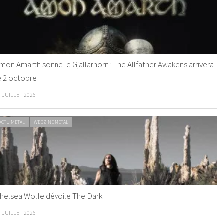
mon Amarth sonne le Gjallarhorn : The Allfather Awakens arrivera
e 2 octobre
0 JUILLET 2026
ACTU METAL
WEBZINE METAL
helsea Wolfe dévoile The Dark
9 JUILLET 2026