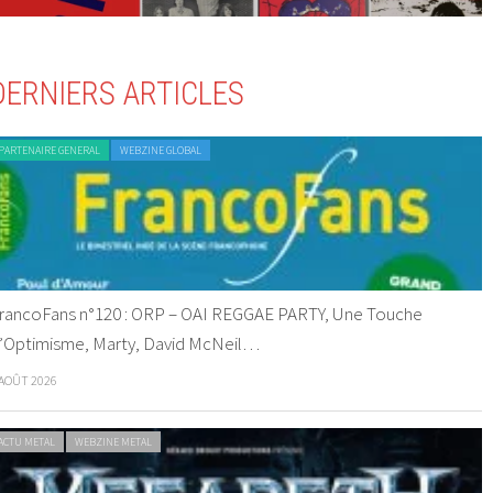
DERNIERS ARTICLES
PARTENAIRE GENERAL
WEBZINE GLOBAL
rancoFans n°120 : ORP – OAI REGGAE PARTY, Une Touche
’Optimisme, Marty, David McNeil…
 AOÛT 2026
ACTU METAL
WEBZINE METAL