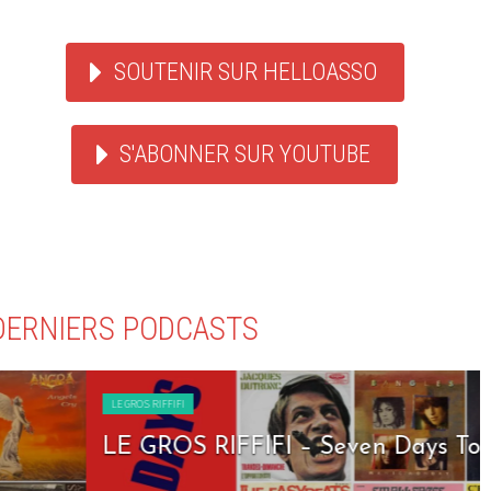
SOUTENIR SUR HELLOASSO
S'ABONNER SUR YOUTUBE
DERNIERS PODCASTS
LE GROS RIFFIFI
LE GROS RIFFIFI – Seven Days To Rock !!!