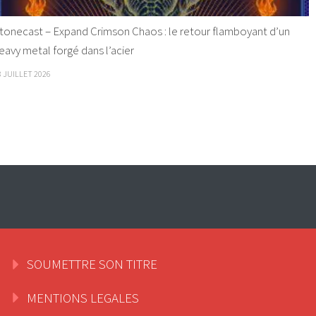
tonecast – Expand Crimson Chaos : le retour flamboyant d’un
eavy metal forgé dans l’acier
8 JUILLET 2026
SOUMETTRE SON TITRE
MENTIONS LEGALES