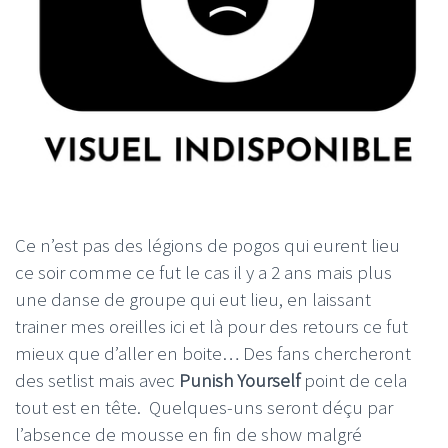
Ce n’est pas des légions de pogos qui eurent lieu
ce soir comme ce fut le cas il y a 2 ans mais plus
une danse de groupe qui eut lieu, en laissant
trainer mes oreilles ici et là pour des retours ce fut
mieux que d’aller en boite… Des fans chercheront
des setlist mais avec
Punish Yourself
point de cela
tout est en tête. Quelques-uns seront déçu par
l’absence de mousse en fin de show malgré