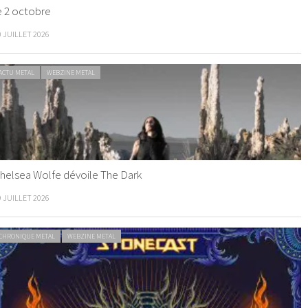
e 2 octobre
0 JUILLET 2026
ACTU METAL
WEBZINE METAL
helsea Wolfe dévoile The Dark
9 JUILLET 2026
CHRONIQUE METAL
WEBZINE METAL