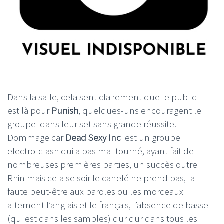
Dans la salle, cela sent clairement que le public
est là pour
Punish
, quelques-uns encouragent le
groupe dans leur set sans grande réussite.
Dommage car
Dead Sexy Inc
est un groupe
electro-clash qui a pas mal tourné, ayant fait de
nombreuses premières parties, un succès outre
Rhin mais cela se soir le canelé ne prend pas, la
faute peut-être aux paroles ou les morceaux
alternent l’anglais et le français, l’absence de basse
(qui est dans les samples) dur dur dans tous les