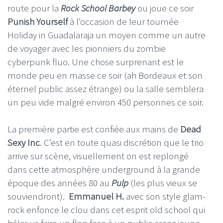
route pour la
Rock School Barbey
ou joue ce soir
Punish Yourself
à l’occasion de leur tournée
Holiday in Guadalaraja un moyen comme un autre
de voyager avec les pionniers du zombie
cyberpunk fluo. Une chose surprenant est le
monde peu en masse ce soir (ah Bordeaux et son
éternel public assez étrange) ou la salle semblera
un peu vide malgré environ 450 personnes ce soir.
La première partie est confiée aux mains de
Dead
Sexy Inc
. C’est en toute quasi discrétion que le trio
arrive sur scène, visuellement on est replongé
dans cette atmosphère underground à la grande
époque des années 80 au
Pulp
(les plus vieux se
souviendront).
Emmanuel H.
avec son style glam-
rock enfonce le clou dans cet esprit old school qui
hélas va faire un flop face à un public assez jeune