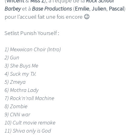
(
Vincent
&
Miss Z
), à l’équipe de la
Rock School
Barbey
et à
Base Productions
(
Emilie
,
Julien
,
Pascal
)
pour l’accueil fait une fois encore 😉
Setlist Punish Yourself :
1) Mexxxican Choir (Intro)
2) Gun
3) She Buys Me
4) Suck my T.V.
5) Zmeya
6) Mothra Lady
7) Rock'n'roll Machine
8) Zombie
9) CNN war
10) Cult movie remake
11) Shiva only is God