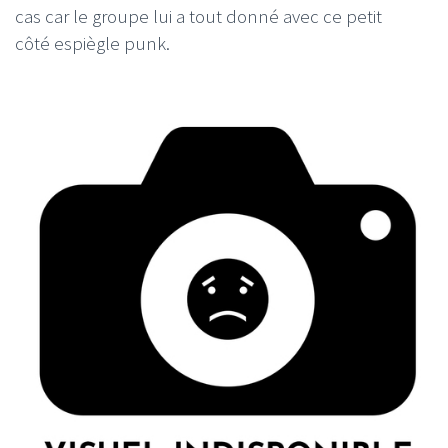
cas car le groupe lui a tout donné avec ce petit
côté espiègle punk.