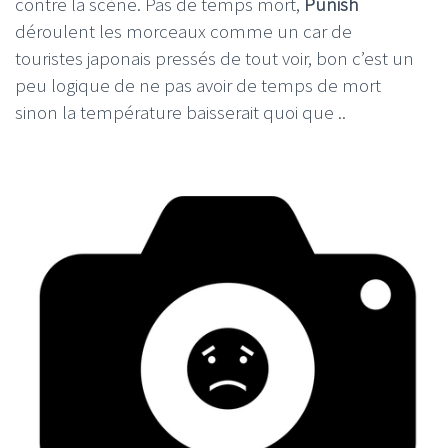
contre la scène. Pas de temps mort,
Punish
déroulent les morceaux comme un car de
touristes japonais pressés de tout voir, bon c’est un
peu logique de ne pas avoir de temps de mort
sinon la température baisserait quoi que ..