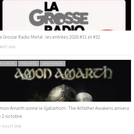
a Grosse Radio Metal : les entrées 2026 #31 et #32
 AOÛT 2026
ACTU METAL
VIDEO METAL
WEBZINE METAL
mon Amarth sonne le Gjallarhorn : The Allfather Awakens arrivera
e 2 octobre
0 JUILLET 2026