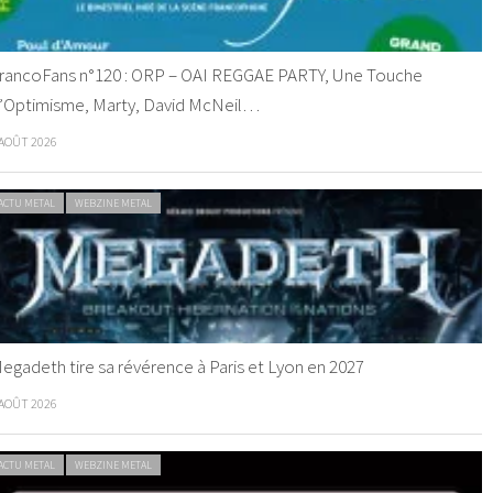
rancoFans n°120 : ORP – OAI REGGAE PARTY, Une Touche
’Optimisme, Marty, David McNeil…
 AOÛT 2026
ACTU METAL
WEBZINE METAL
egadeth tire sa révérence à Paris et Lyon en 2027
 AOÛT 2026
ACTU METAL
WEBZINE METAL