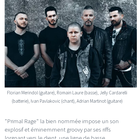
Florian Merindol (guitare), Romain Laure (basse), Jelly Cardarelli
(batterie), Ivan Pavlakovic (chant), Adrian Martinot (guitare)
"Primal Rage" la bien nommée impose un son
explosif et éminemment groovy par ses riffs
lorgnant vers le djent, une ligne de basse