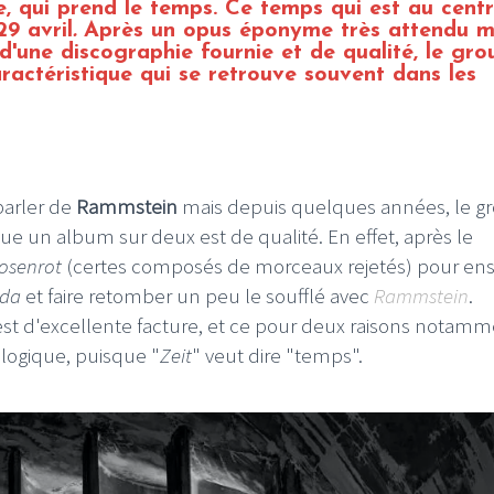
ée, qui prend le temps. Ce temps qui est au cent
29 avril
.
Après un opus éponyme très attendu m
d'une discographie fournie et de qualité, le gro
ractéristique qui se retrouve souvent dans les
parler de
Rammstein
mais depuis quelques années, le g
e un album sur deux est de qualité. En effet, après le
osenrot
(certes composés de morceaux rejetés) pour ens
 da
et faire retomber un peu le soufflé avec
Rammstein
.
st d'excellente facture, et ce pour deux raisons notamm
 logique, puisque "
Zeit
" veut dire "temps".