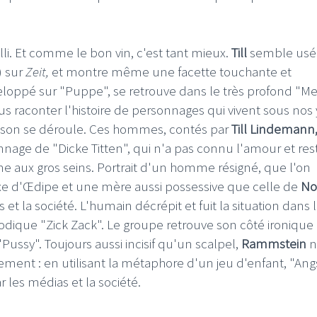
li. Et comme le bon vin, c'est tant mieux.
Till
semble usé
) sur
Zeit,
et montre même une facette touchante et
oppé sur "Puppe", se retrouve dans le très profond "Me
us raconter l'histoire de personnages qui vivent sous nos 
anson se déroule. Ces hommes, contés par
Till Lindemann
nage de "Dicke Titten", qui n'a pas connu l'amour et res
 aux gros seins. Portrait d'un homme résigné, que l'on
e d'Œdipe et une mère aussi possessive que celle de
No
 la société. L'humain décrépit et fuit la situation dans 
odique "Zick Zack". Le groupe retrouve son côté ironique
ussy". Toujours aussi incisif qu'un scalpel,
Rammstein
n
ement : en utilisant la métaphore d'un jeu d'enfant, "Ang
 les médias et la société.