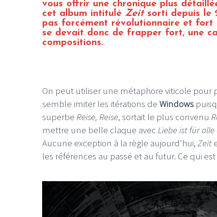
vous offrir une chronique plus détaill
cet album intitulé
Zeit
sorti depuis le 
pas forcément révolutionnaire et fort 
se devait donc de frapper fort, une ca
compositions.
On peut utiliser une métaphore viticole pour 
semble imiter les itérations de
Windows
puisqu
superbe
Reise, Reise
, sortait le plus convenu
R
mettre une belle claque avec
Liebe ist für alle
Aucune exception à la règle aujourd'hui,
Zeit
e
les références au passé et au futur. Ce qui est