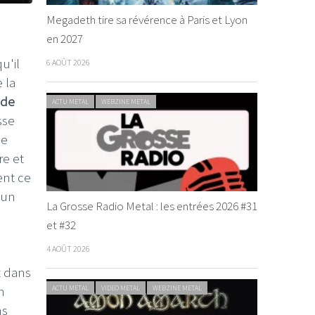
Megadeth tire sa révérence à Paris et Lyon
en 2027
u'il
6 AOÛT 2026
 la
ode
ACTU METAL
WEBZINE METAL
sse
le
re et
ent ce
'un
La Grosse Radio Metal : les entrées 2026 #31
et #32
4 AOÛT 2026
t dans
n
ACTU METAL
VIDEO METAL
WEBZINE METAL
ns