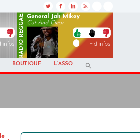
REGGAE
General Jah Mikey
Cut And Clear
RADIO
d'infos
+ d'infos
BOUTIQUE
L’ASSO
de