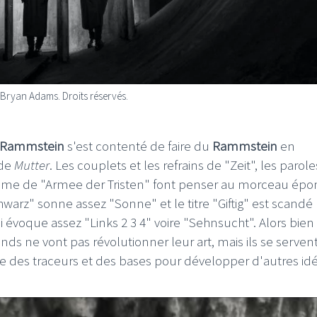
 Bryan Adams. Droits réservés.
LE GROS RIFFIFI
 RIFFIFI –
LE GROS RIFFIFI – Surf
Rammstein
s'est contenté de faire du
Rammstein
en
 Riffifi 2025 !!!
The Covers !!!
 de
Mutter
. Les couplets et les refrains de "Zeit", les parole
thème de "Armee der Tristen" font penser au morceau ép
arz" sonne assez "Sonne" et le titre "Giftig" est scandé
 évoque assez "Links 2 3 4" voire "Sehnsucht". Alors bien 
ds ne vont pas révolutionner leur art, mais ils se serven
e des traceurs et des bases pour développer d'autres idé