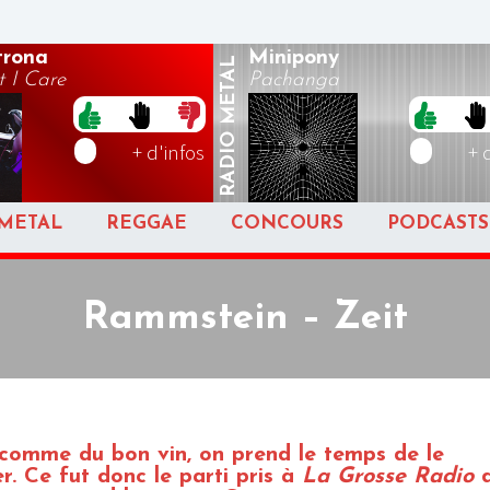
rona
Minipony
METAL
 I Care
Pachanga
RADIO
+ d'infos
+ 
METAL
REGGAE
CONCOURS
PODCASTS
Rammstein – Zeit
comme du bon vin, on prend le temps de le
er. Ce fut donc le parti pris à
La Grosse Radio