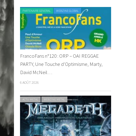
PARTENAIRE GENERAL
WEBZINE GLOBAL
FrancoFans n°120 : ORP – OAI REGGAE
PARTY, Une Touche d’Optimisme, Marty,
David McNeil…
6 AOÛT 2026
ACTU METAL
WEBZINE METAL