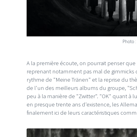
Photo :
LE GROS RIFFIFI
LE GROS
A la première écoute, on pourrait penser que
Christmas
reprenant notamment pas mal de gimmicks
rythme de "Meine Tränen" et la reprise du 
de l'un des meilleurs albums du groupe, "Schw
peu à la manière de "Zwitter". "OK" quant à lui
en presque trente ans d'existence, les Alleman
finalement ici de leurs caractéristiques comm