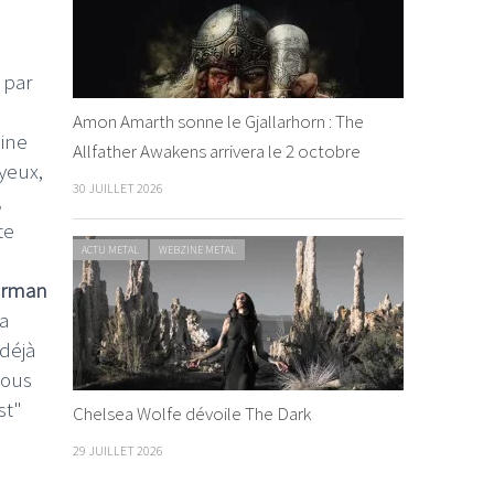
 par
Amon Amarth sonne le Gjallarhorn : The
ine
Allfather Awakens arrivera le 2 octobre
yeux,
30 JUILLET 2026
,
te
ACTU METAL
WEBZINE METAL
rman
la
 déjà
ous
st"
Chelsea Wolfe dévoile The Dark
29 JUILLET 2026