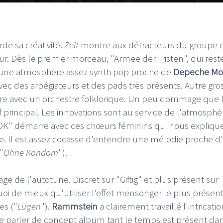
de sa créativité.
Zeit
montre aux détracteurs du groupe q
ur. Dès le premier morceau, "Armee der Tristen", qui reste
s une atmosphère assez synth pop proche de
Depeche M
vec des arpégiateurs et des pads très présents. Autre gro
rre avec un orchestre folklorique. Un peu dommage que 
f principal. Les innovations sont au service de l'atmosphè
"OK" démarre avec ces chœurs féminins qui nous expliqu
upe. Il est assez cocasse d'entendre une mélodie proche d
"
Ohne Kondom
").
 de l'autotune. Discret sur "Giftig" et plus présent sur
, quoi de mieux qu'utiliser l'effet mensonger le plus présen
es ("
Lügen
").
Rammstein
a clairement travaillé l'intricatio
e parler de concept album tant le temps est présent da