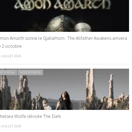
mon Amarth sonne le Gjallarhorn : The Allfather Awakens arrivera
e 2 octobre
0 JUILLET 2026
ACTU METAL
WEBZINE METAL
helsea Wolfe dévoile The Dark
9 JUILLET 2026