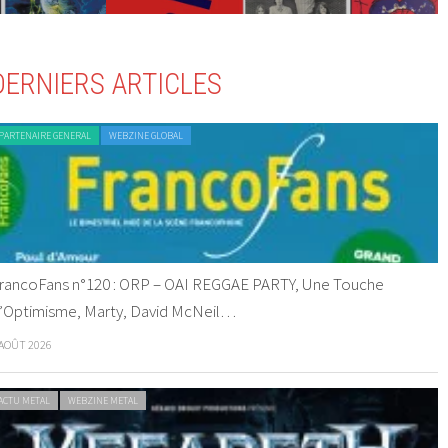
DERNIERS ARTICLES
PARTENAIRE GENERAL
WEBZINE GLOBAL
rancoFans n°120 : ORP – OAI REGGAE PARTY, Une Touche
’Optimisme, Marty, David McNeil…
 AOÛT 2026
ACTU METAL
WEBZINE METAL