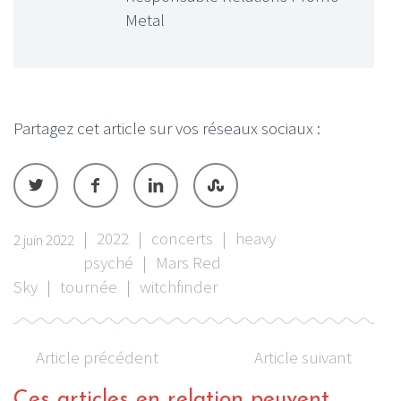
Metal
Partagez cet article sur vos réseaux sociaux :
|
2022
|
concerts
|
heavy
2 juin 2022
psyché
|
Mars Red
Sky
|
tournée
|
witchfinder
Article précédent
Article suivant
Ces articles en relation peuvent