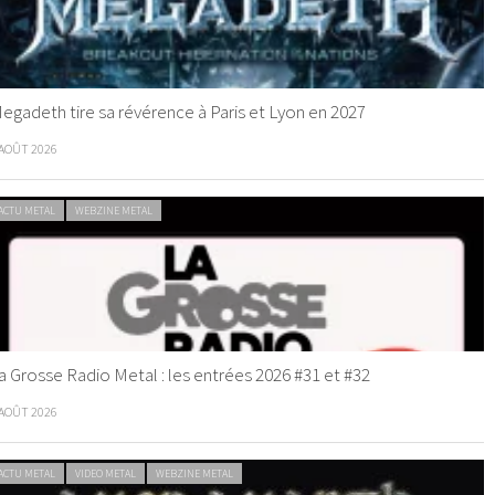
egadeth tire sa révérence à Paris et Lyon en 2027
 AOÛT 2026
ACTU METAL
WEBZINE METAL
a Grosse Radio Metal : les entrées 2026 #31 et #32
 AOÛT 2026
ACTU METAL
VIDEO METAL
WEBZINE METAL