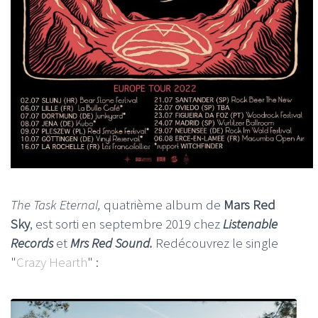
The Task Eternal,
quatrième album de
Mars Red
Sky
, est sorti en septembre 2019 chez
Listenable
Records
et
Mrs Red Sound.
Redécouvrez le single
"
Crazy Hearth
" :