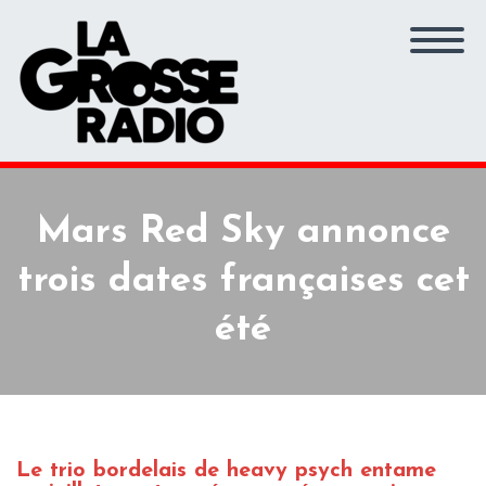
Mars Red Sky annonce
trois dates françaises cet
été
Le trio bordelais de heavy psych entame