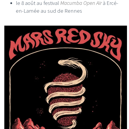
le 8 août au festival
Macumba Open Air
à Ercé-
en-Lamée au sud de Rennes