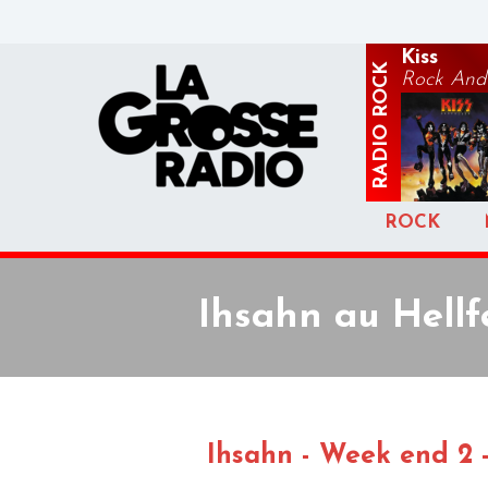
Kiss
ROCK
Rock And R
RADIO
ROCK
Ihsahn au Hellf
Ihsahn - Week end 2 -