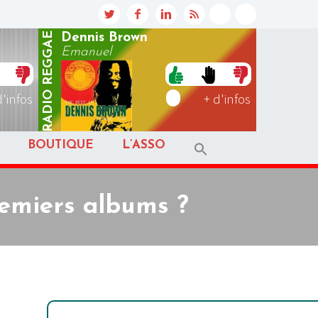
REGGAE
Dennis Brown
Emanuel
RADIO
d'infos
+ d'infos
BOUTIQUE
L’ASSO
remiers albums ?