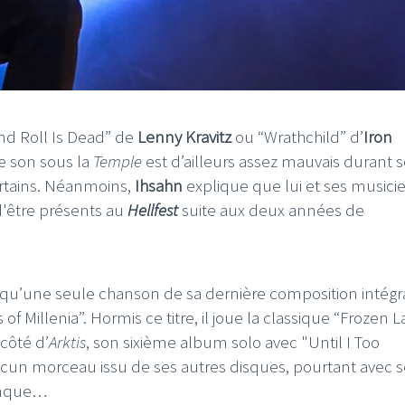
nd Roll Is Dead” de
Lenny Kravitz
ou “Wrathchild” d’
Iron
Le son sous la
Temple
est d’ailleurs assez mauvais durant 
ertains. Néanmoins,
Ihsahn
explique que lui et ses musici
d'être présents au
Hellfest
suite aux deux années de
 qu’une seule chanson de sa dernière composition intégr
of Millenia”. Hormis ce titre, il joue la classique “Frozen 
côté d’
Arktis
, son sixième album solo avec "Until I Too
ucun morceau issu de ses autres disques, pourtant avec 
manque…