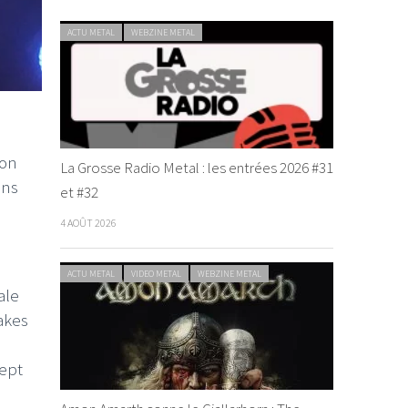
ACTU METAL
WEBZINE METAL
son
La Grosse Radio Metal : les entrées 2026 #31
ens
et #32
4 AOÛT 2026
ACTU METAL
VIDEO METAL
WEBZINE METAL
ale
Lakes
sept