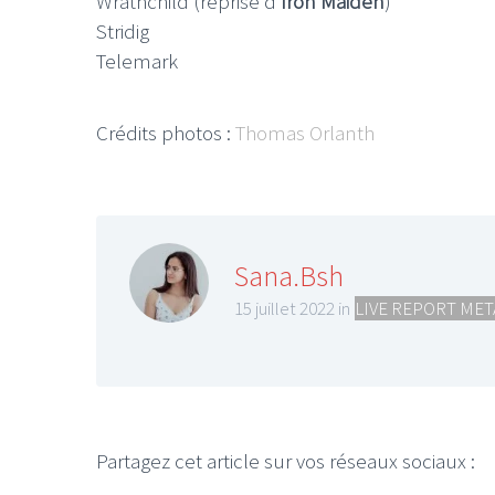
Wrathchild (reprise d’
Iron Maiden
)
Stridig
Telemark
Crédits photos :
Thomas Orlanth
Sana.Bsh
15 juillet 2022 in
LIVE REPORT MET
Partagez cet article sur vos réseaux sociaux :