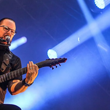
I
LE GROS RIFFIFI
S RIFFIFI – Surfin’
LE GROS RIFFIFI –
ers !!!
Littératurock !!!