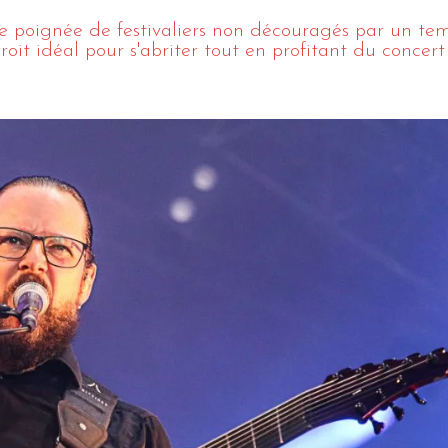
le poignée de festivaliers non découragés par un te
roit idéal pour s'abriter tout en profitant du concert