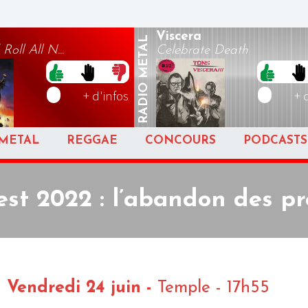
Viscera
METAL
oll All N...
Celebrate Death
RADIO
+ d'infos
+ 
METAL
REGGAE
CONCOURS
PODCASTS
est 2022 : l’abandon des p
 Vendredi 24 juin -
Temple - 17h55