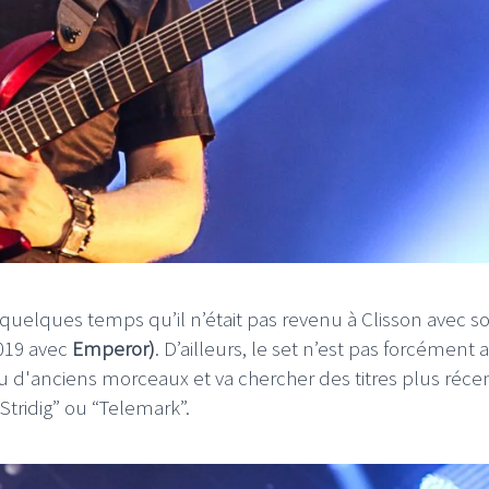
t quelques temps qu’il n’était pas revenu à Clisson avec s
2019 avec
Emperor)
. D’ailleurs, le set n’est pas forcément 
eu d'anciens morceaux et va chercher des titres plus réce
Stridig” ou
“Telemark”.