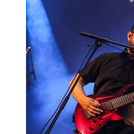
LE GROS RIFFIFI
LE GROS RIFFIF
LE GROS RIFFIFI –
LE GRO
Christmas Riffifi 2025 !!!
The Cov