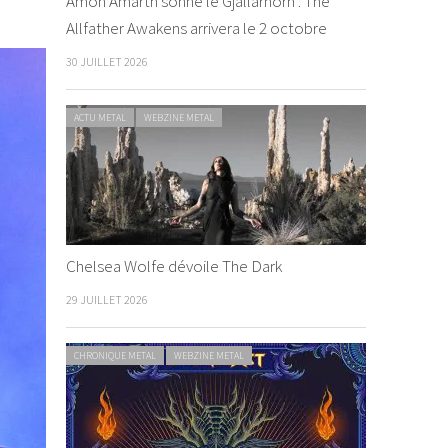
Amon Amarth sonne le Gjallarhorn : The
Allfather Awakens arrivera le 2 octobre
30 JUILLET 2026
ACTU METAL
WEBZINE METAL
Chelsea Wolfe dévoile The Dark
29 JUILLET 2026
CHRONIQUE METAL
WEBZINE METAL