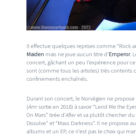
Il effectue quelques reprises comme “Rock a
Maiden
mais ne joue aucun titre d’
Emperor
. 
concert, gâchant un peu l’expérience pour c
sont (comme tous les artistes) très contents 
confinements enchaînés.
Durant son concert, le Norvégien ne propose
(
Ámr
sortie en 2018) à savoir “Lend Me the Eyes 
On Mars” tirée d’
After
et va plutôt chercher du 
Dissolve" et “Mass Darkness”. Il ne propose a
albums et un EP, ce n’est pas le choix qui 