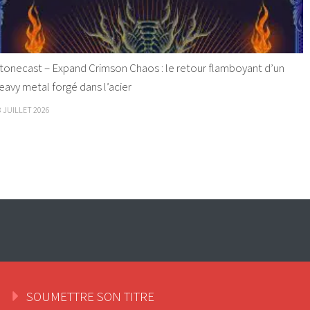
tonecast – Expand Crimson Chaos : le retour flamboyant d’un
eavy metal forgé dans l’acier
8 JUILLET 2026
SOUMETTRE SON TITRE