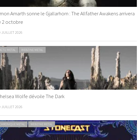
mon Amarth sonne le Gjallarhorn : The Allfather Awakens arrivera
e 2 octobre
0 JUILLET 2026
ACTU METAL
WEBZINE METAL
helsea Wolfe dévoile The Dark
9 JUILLET 2026
CHRONIQUE METAL
WEBZINE METAL