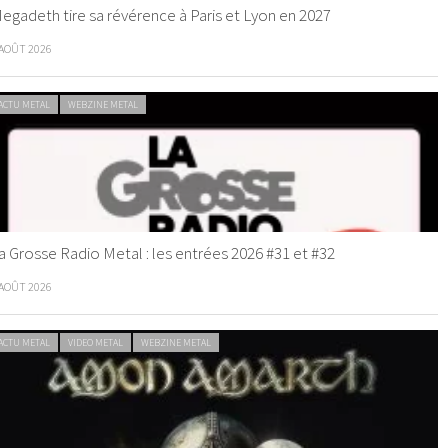
egadeth tire sa révérence à Paris et Lyon en 2027
 AOÛT 2026
ACTU METAL
WEBZINE METAL
a Grosse Radio Metal : les entrées 2026 #31 et #32
 AOÛT 2026
ACTU METAL
VIDEO METAL
WEBZINE METAL