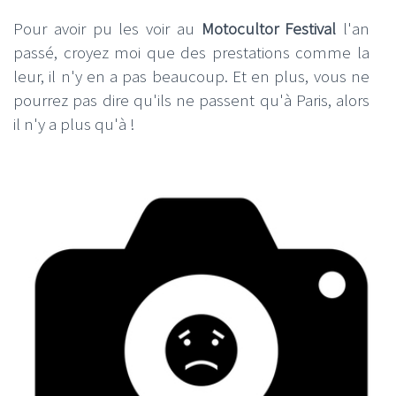
Pour avoir pu les voir au
Motocultor Festival
l'an
passé, croyez moi que des prestations comme la
leur, il n'y en a pas beaucoup. Et en plus, vous ne
pourrez pas dire qu'ils ne passent qu'à Paris, alors
il n'y a plus qu'à !