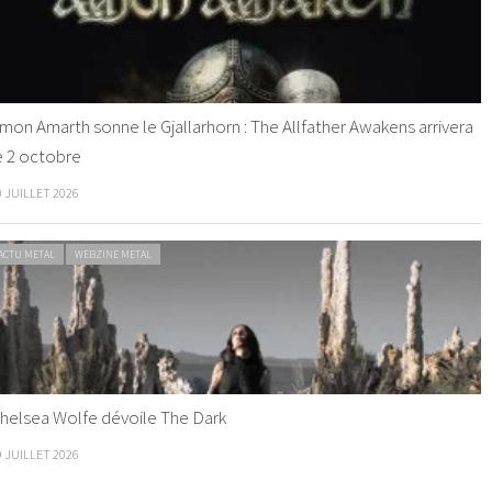
mon Amarth sonne le Gjallarhorn : The Allfather Awakens arrivera
e 2 octobre
0 JUILLET 2026
ACTU METAL
WEBZINE METAL
helsea Wolfe dévoile The Dark
9 JUILLET 2026