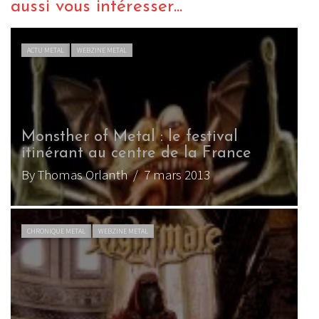
aussi vous intéresser...
ACTU METAL
WEBZINE METAL
Monsther of Metal : le festival
itinérant au centre de la France
By Thomas Orlanth
/ 7 mars 2013
CHRONIQUE METAL
WEBZINE METAL