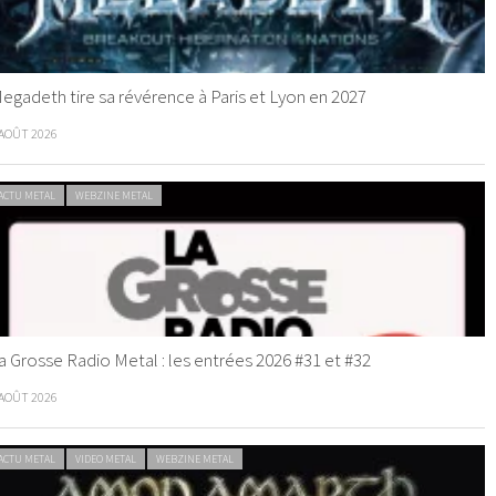
egadeth tire sa révérence à Paris et Lyon en 2027
 AOÛT 2026
ACTU METAL
WEBZINE METAL
a Grosse Radio Metal : les entrées 2026 #31 et #32
 AOÛT 2026
ACTU METAL
VIDEO METAL
WEBZINE METAL