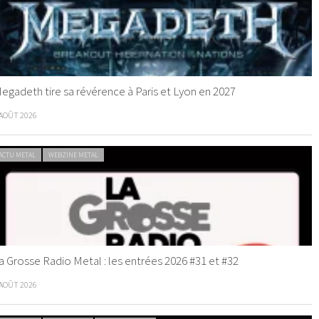
egadeth tire sa révérence à Paris et Lyon en 2027
 AOÛT 2026
ACTU METAL
WEBZINE METAL
a Grosse Radio Metal : les entrées 2026 #31 et #32
 AOÛT 2026