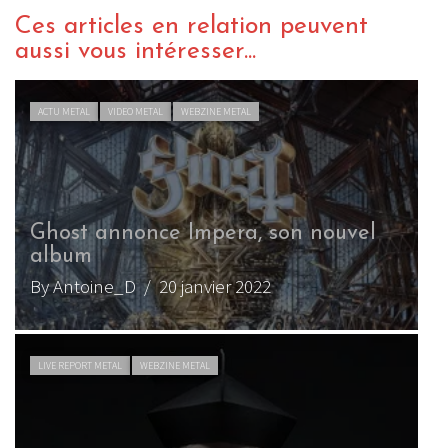
Ces articles en relation peuvent
aussi vous intéresser...
ACTU METAL
VIDEO METAL
WEBZINE METAL
Ghost annonce Impera, son nouvel
G
album
C
By Antoine_D
/ 20 janvier 2022
B
LIVE REPORT METAL
WEBZINE METAL