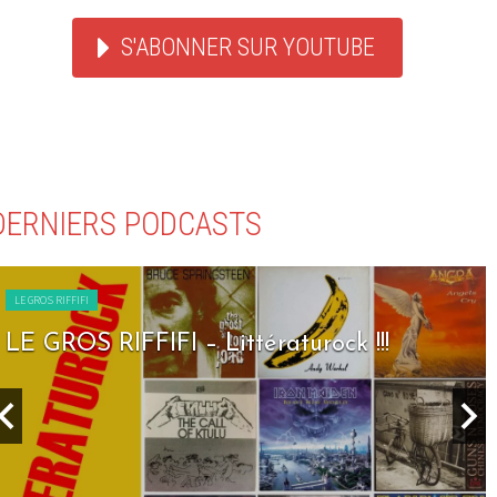
S'ABONNER SUR YOUTUBE
DERNIERS PODCASTS
LE GROS RIFFIFI
 – Littératurock !!!
LE GROS RIFFIF