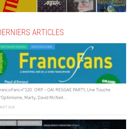
DERNIERS ARTICLES
PARTENAIRE GENERAL
WEBZINE GLOBAL
rancoFans n°120 : ORP – OAI REGGAE PARTY, Une Touche
’Optimisme, Marty, David McNeil…
 AOÛT 2026
ACTU METAL
WEBZINE METAL