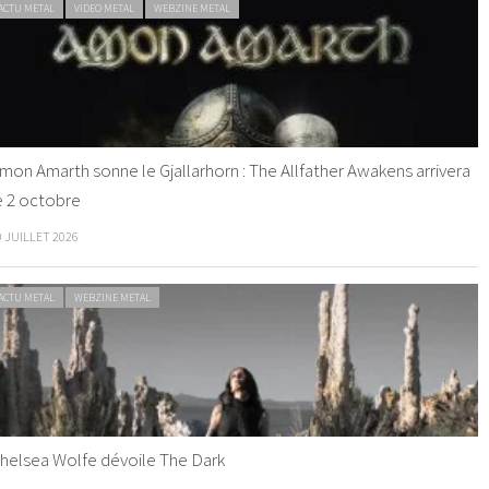
ACTU METAL
VIDEO METAL
WEBZINE METAL
mon Amarth sonne le Gjallarhorn : The Allfather Awakens arrivera
e 2 octobre
0 JUILLET 2026
ACTU METAL
WEBZINE METAL
helsea Wolfe dévoile The Dark