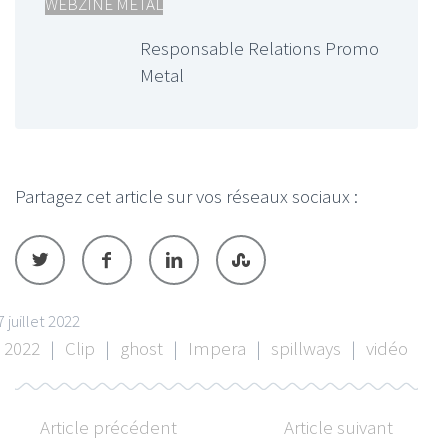
WEBZINE METAL
Responsable Relations Promo
Metal
Partagez cet article sur vos réseaux sociaux :
7 juillet 2022
2022
|
Clip
|
ghost
|
Impera
|
spillways
|
vidéo
Article précédent
Article suivant