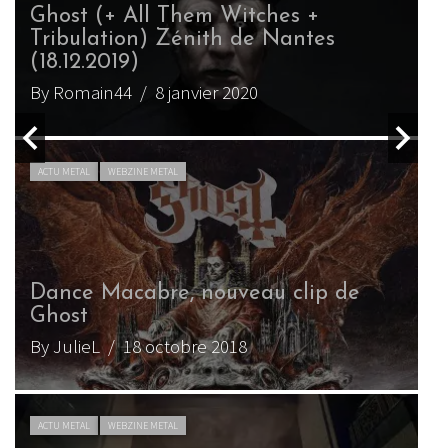
Ghost (+ All Them Witches +
Tribulation) Zénith de Nantes
(18.12.2019)
G
By Romain44
/ 8 janvier 2020
B
ACTU METAL
WEBZINE METAL
Dance Macabre, nouveau clip de
Ghost
By JulieL
/ 18 octobre 2018
ACTU METAL
WEBZINE METAL