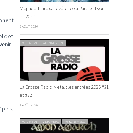
Megadeth tire sa révérence à Paris et Lyon
en 2027
ennent
6 AOÛT 2026
lic et
venir
ACTU METAL
WEBZINE METAL
La Grosse Radio Metal : les entrées 2026 #31
et #32
4 AOÛT 2026
Après,
ACTU METAL
VIDEO METAL
WEBZINE METAL