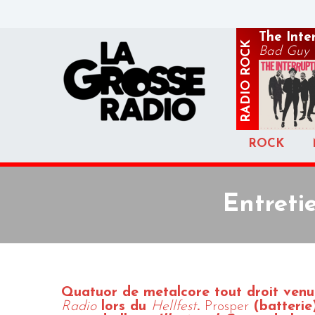
The Inte
ROCK
Bad Guy
RADIO
ROCK
Entreti
Quatuor de metalcore tout droit venu
Radio
lors du
Hellfest
.
Prosper
(batterie