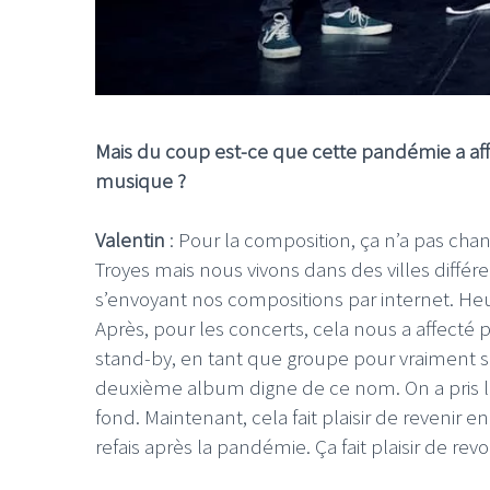
Mais du coup est-ce que cette pandémie a a
musique ?
Valentin
: Pour la composition, ça n’a pas chan
Troyes mais nous vivons dans des villes différ
s’envoyant nos compositions par internet. H
Après, pour les concerts, cela nous a affect
stand-by, en tant que groupe pour vraiment 
deuxième album digne de ce nom. On a pris le
fond. Maintenant, cela fait plaisir de revenir e
refais après la pandémie. Ça fait plaisir de rev