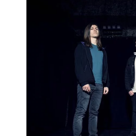
LE GROS RIFFIFI
LE GROS RIFF
LE GROS RIFFIFI –
LE GRO
Christmas Riffifi 2025 !!!
The Cov