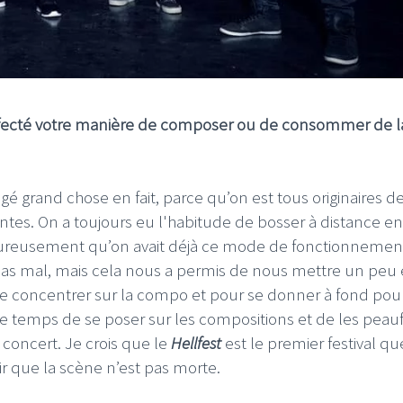
ffecté votre manière de composer ou de consommer de l
gé grand chose en fait, parce qu’on est tous originaires d
entes. On a toujours eu l'habitude de bosser à distance en
eureusement qu’on avait déjà ce mode de fonctionnemen
é pas mal, mais cela nous a permis de nous mettre un peu
se concentrer sur la compo et pour se donner à fond pou
 temps de se poser sur les compositions et de les peauf
n concert. Je crois que le
Hellfest
est le premier festival qu
oir que la scène n’est pas morte.