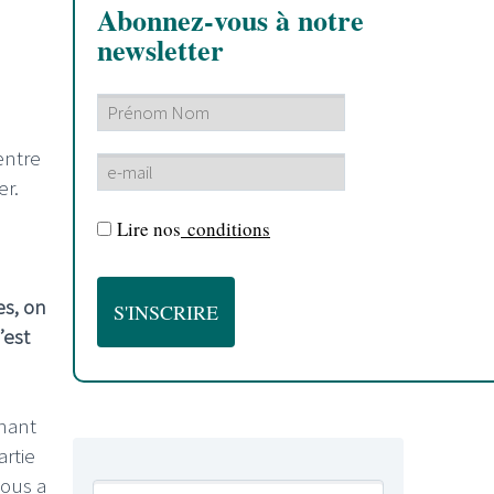
Abonnez-vous à notre
newsletter
entre
er.
Lire nos
conditions
es, on
’est
nant
artie
nous a