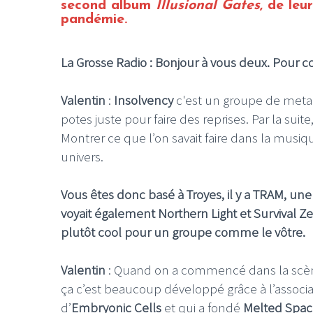
second album
Illusional Gates
, de leu
pandémie.
La Grosse Radio : Bonjour à vous deux. Pour 
Valentin
:
Insolvency
c'est un groupe de metalc
potes juste pour faire des reprises. Par la suit
Montrer ce que l’on savait faire dans la musiqu
univers.
Vous êtes donc basé à Troyes, il y a TRAM, une 
voyait également Northern Light et Survival Z
plutôt cool pour un groupe comme le vôtre.
Valentin
: Quand on a commencé dans la scène
ça c’est beaucoup développé grâce à l’associ
d’
Embryonic Cells
et qui a fondé
Melted Spac