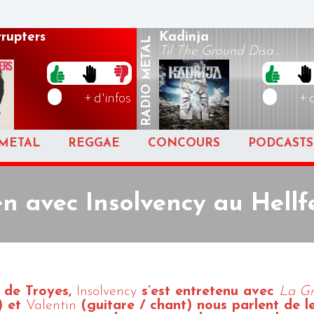
rrupters
Kadinja
METAL
Til The Ground Disa...
RADIO
+ d'infos
+ 
METAL
REGGAE
CONCOURS
PODCASTS
en avec Insolvency au Hellf
 de Troyes,
Insolvency
s’est entretenu avec
La Gr
) et
Valentin
(guitare / chant) nous parlent de l