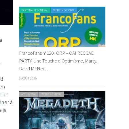
PARTENAIRE GENERAL
WEBZINE GLOBAL
a
FrancoFans n°120 : ORP – OAI REGGAE
PARTY, Une Touche d’Optimisme, Marty,
e
David McNeil…
t!
6 AOÛT 2026
 en
r un
ACTU METAL
WEBZINE METAL
iner à
e je