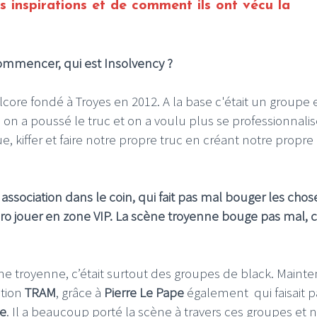
rs inspirations et de comment ils ont vécu la
commencer, qui est Insolvency ?
ore fondé à Troyes en 2012. A la base c'était un groupe 
e, on a poussé le truc et on a voulu plus se professionnalis
e, kiffer et faire notre propre truc en créant notre propre
association dans le coin, qui fait pas mal bouger les chos
ero jouer en zone VIP. La scène troyenne bouge pas mal, c
 troyenne, c’était surtout des groupes de black. Mainte
ation
TRAM
, grâce à
Pierre Le Pape
également qui faisait p
e
. Il a beaucoup porté la scène à travers ces groupes et 