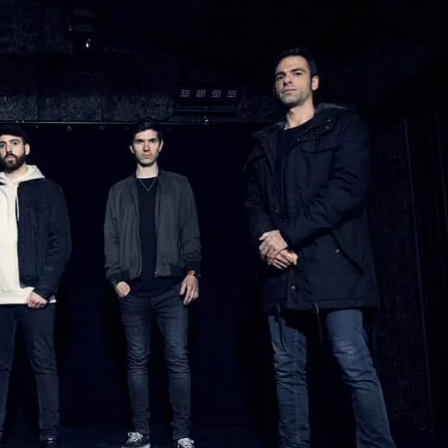
IFI
LE GROS RIFFIFI
S RIFFIFI – Surfin’
LE GROS RIFFIFI –
ers !!!
Littératurock !!!