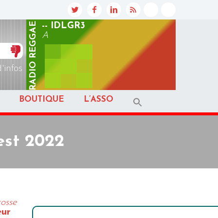
REGGAE
-- IDLGR3
A
RADIO
d'infos
BOUTIQUE
L’ASSO
est 2022
osse
eur