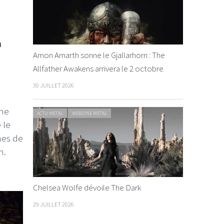
n
Amon Amarth sonne le Gjallarhorn : The
Allfather Awakens arrivera le 2 octobre
30 JUILLET 2026
 ne
ACTU METAL
WEBZINE METAL
 le
nes de
m.
Chelsea Wolfe dévoile The Dark
29 JUILLET 2026