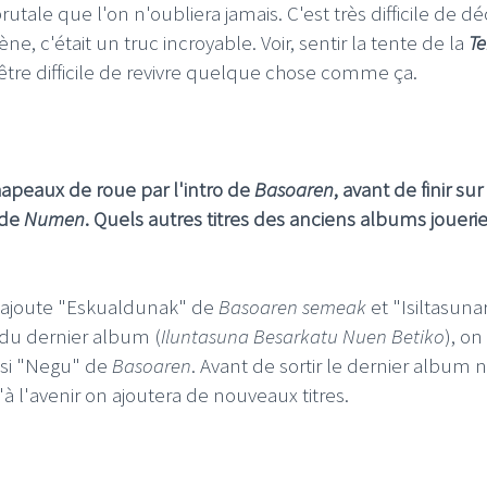
tale que l'on n'oubliera jamais. C'est très difficile de dé
, c'était un truc incroyable. Voir, sentir la tente de la
T
être difficile de revivre quelque chose comme ça.
apeaux de roue par l'intro de
Basoaren
, avant de finir su
 de
Numen
. Quels autres titres des anciens albums jouerie
y ajoute "Eskualdunak" de
Basoaren semeak
et "Isiltasuna
 du dernier album (
Iluntasuna Besarkatu Nuen Betiko
), on
ussi "Negu" de
Basoaren
. Avant de sortir le dernier album 
à l'avenir on ajoutera de nouveaux titres.