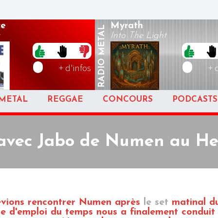
ce
Myrath
METAL
Into The Light
RADIO
+ d'infos
+ 
METAL
REGGAE
CONCOURS
PODCASTS
 avec Jabo de Numen au Hel
vions rencontrer Numen après
le set
matinal d
nte d'emploi du temps nous a finalement conduit