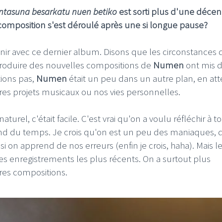
untasuna besarkatu nuen betiko
est sorti plus d'une décen
omposition s'est déroulé après une si longue pause?
venir avec ce dernier album. Disons que les circonstances 
roduire des nouvelles compositions de
Numen
ont mis 
I
LE GROS RIFFIFI
tions pas,
Numen
était un peu dans un autre plan, en at
S RIFFIFI – Surfin’
LE GROS RIFFIFI –
es projets musicaux ou nos vies personnelles.
ers !!!
Littératurock !!!
urel, c'était facile. C'est vrai qu'on a voulu réfléchir à t
prend du temps. Je crois qu'on est un peu des maniaques, 
i on apprend de nos erreurs (enfin je crois, haha). Mais l
es enregistrements les plus récents. On a surtout plus
ères compositions.