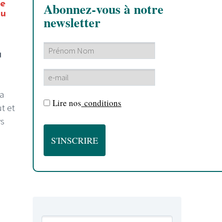
te
Abonnez-vous à notre
au
newsletter
u
ra
Lire nos
conditions
t et
ys
,