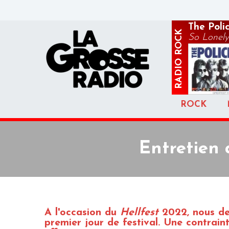
The Poli
ROCK
So Lonely
RADIO
ROCK
Entretien
A l'occasion du
Hellfest
2022, nous de
premier jour de festival. Une contrai