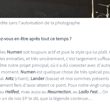
dite sans l'autorisation de la photographe
z-vous en être après tout ce temps ?
nées
Numen
soit toujours actif et joue le style qui lui plaît.
 entrailles, et très sincèrement, c'est largement suffisant
tre notre projet principal, où il a dû coexister avec d'autr
son moment.
Numen
est quelque chose de très spécial po
al.
Aritz
(chant),
Lander
(basse) et moi sommes présents
aiment fiers d'avoir atteint ce point. Pour notre vingt-cin
 au
Hellfest
, mais aussi au
Resurrection
, au
Ladlo Fest
.... On
me un de nos EP le dit, que la légende continue…