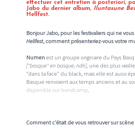
effectuer cet entretien à posteriori, p
Jabo du dernier album,
Iluntasune Be
Hellfest.
Bonjour Jabo, p
our les festivaliers qui ne vo
Hellfest
, comment présenteriez-vous votre m
Numen
est un groupe originaire du Pays Basq
["basque" en basque, ndlr],
une des plus vieil
"dans ta face" du black, mais elle est aussi é
Basque renvoient aux temps anciens et au som
disponible sur bandcamp
.
Comment c'était de vous retrouver sur scène