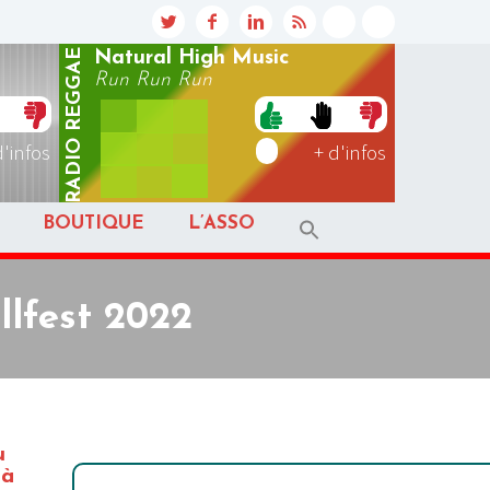
REGGAE
Natural High Music
Run Run Run
RADIO
d'infos
+ d'infos
BOUTIQUE
L’ASSO
lfest 2022
u
 à