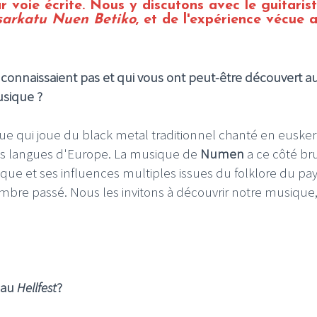
ar voie écrite. Nous y discutons avec le guitaris
sarkatu Nuen Betiko
, et de l'expérience vécue 
us connaissaient pas et qui vous ont peut-être découvert a
usique ?
ue qui joue du black metal traditionnel chanté en euske
les langues d'Europe. La musique de
Numen
a ce côté bru
pique et ses influences multiples issues du folklore du pa
bre passé. Nous les invitons à découvrir notre musique
 au
Hellfest
?