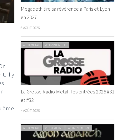
Megadeth tire sa révérence à Paris et Lyon
en 2027
6 AOÛT 2026
ACTU METAL
WEBZINE METAL
 On
. Il y
es
ur
La Grosse Radio Metal : les entrées 2026 #31
et #32
quième
4 AOÛT 2026
ACTU METAL
VIDEO METAL
WEBZINE METAL