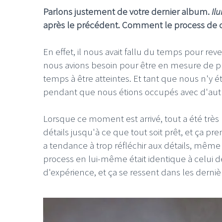
Parlons justement de votre dernier album.
Il
après le précédent. Comment le process de c
En effet, il nous avait fallu du temps pour re
nous avions besoin pour être en mesure de p
LE GROS RIFFIFI
LE GROS RIFFIF
temps à être atteintes. Et tant que nous n'y é
LE GROS RIFFIFI –
LE GRO
pendant que nous étions occupés avec d'autr
Christmas Riffifi 2025 !!!
The Cov
Lorsque ce moment est arrivé, tout a été très nat
détails jusqu'à ce que tout soit prêt, et ça 
a tendance à trop réfléchir aux détails, même s
process en lui-même était identique à celui d
d'expérience, et ça se ressent dans les derni