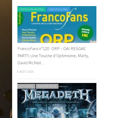
PARTENAIRE GENERAL
WEBZINE GLOBAL
FrancoFans n°120 : ORP – OAI REGGAE
PARTY, Une Touche d’Optimisme, Marty,
David McNeil…
6 AOÛT 2026
ACTU METAL
WEBZINE METAL