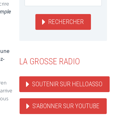
crire
emple
RECHERCHER
r une
z-
LA GROSSE RADIO
ren
SOUTENIR SUR HELLOASSO
 arrive
nous
S'ABONNER SUR YOUTUBE