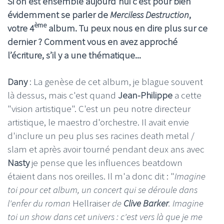
Si on est ensemble aujourd'hui c’est pour bien
évidemment se parler de
Merciless Destruction
,
ème
votre 4
album. Tu peux nous en dire plus sur ce
dernier ? Comment vous en avez approché
l’écriture, s’il y a une thématique...
Dany
: La genèse de cet album, je blague souvent
là dessus, mais c'est quand
Jean-Philippe
a cette
"vision artistique". C'est un peu notre directeur
artistique, le maestro d'orchestre. Il avait envie
d'inclure un peu plus ses racines death metal /
slam et après avoir tourné pendant deux ans avec
Nasty
je pense que les influences beatdown
étaient dans nos oreilles. Il m'a donc dit : "
Imagine
toi pour cet album, un concert qui se déroule dans
l'enfer du roman
Hellraiser
d
e
Clive Barker
. Imagine
toi un show dans cet univers : c'est vers là que je me