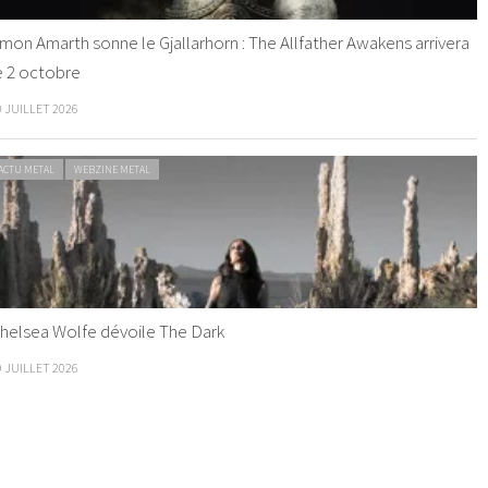
mon Amarth sonne le Gjallarhorn : The Allfather Awakens arrivera
e 2 octobre
0 JUILLET 2026
ACTU METAL
WEBZINE METAL
helsea Wolfe dévoile The Dark
9 JUILLET 2026