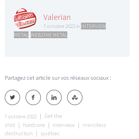
Valerian
7 octobre 2022 in
INTERVIEW
METAL
,
WEBZINE METAL
Partagez cet article sur vos réseaux sociaux :
|
Get the
7 octobre 2022
shot
|
hardcore
|
interview
|
merciless
destruction
|
québec