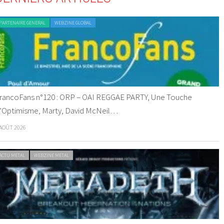
PARTENAIRE GENERAL
WEBZINE GLOBAL
rancoFans n°120 : ORP – OAI REGGAE PARTY, Une Touche
’Optimisme, Marty, David McNeil…
 AOÛT 2026
ACTU METAL
WEBZINE METAL