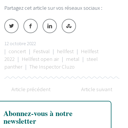
Partagez cet article sur vos réseaux sociaux :
12 octobre 2022
|
concert
|
Festival
|
hellfest
|
Hellfest
2022
|
Hellfest open air
|
metal
|
steel
panther
|
The Inspector Cluzo
Article précédent
Article suivant
Abonnez-vous à notre
newsletter