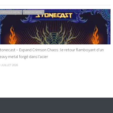
CHRONIQUE METAL
WEBZINE METAL
tonecast – Expand Crimson Chaos : le retour flamboyant d’un
eavy metal forgé dans l’acier
8 JUILLET 2026