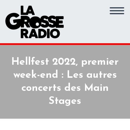
Hellfest 2022, premier
week-end : Les autres
concerts des Main
Stages