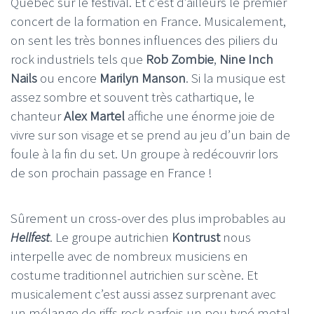
Québec sur le festival. Et c’est d’ailleurs le premier
concert de la formation en France. Musicalement,
on sent les très bonnes influences des piliers du
rock industriels tels que
Rob Zombie
,
Nine Inch
Nails
ou encore
Marilyn Manson
. Si la musique est
assez sombre et souvent très cathartique, le
chanteur
Alex Martel
affiche une énorme joie de
vivre sur son visage et se prend au jeu d’un bain de
foule à la fin du set. Un groupe à redécouvrir lors
de son prochain passage en France !
Sûrement un cross-over des plus improbables au
Hellfest
. Le groupe autrichien
Kontrust
nous
interpelle avec de nombreux musiciens en
costume traditionnel autrichien sur scène. Et
musicalement c’est aussi assez surprenant avec
un mélange de riffs rock parfois un peu typé metal