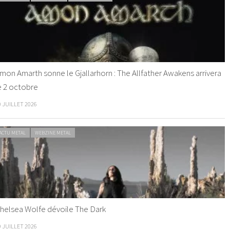
mon Amarth sonne le Gjallarhorn : The Allfather Awakens arrivera
e 2 octobre
0 JUILLET 2026
ACTU METAL
WEBZINE METAL
helsea Wolfe dévoile The Dark
9 JUILLET 2026