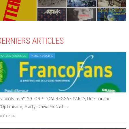
DERNIERS ARTICLES
PARTENAIRE GENERAL
WEBZINE GLOBAL
rancoFans n°120 : ORP – OAI REGGAE PARTY, Une Touche
’Optimisme, Marty, David McNeil…
 AOÛT 2026