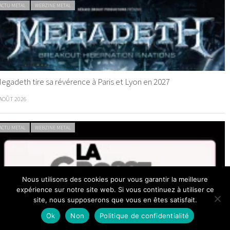
ACTU METAL
WEBZINE METAL
egadeth tire sa révérence à Paris et Lyon en 2027
 AOÛT 2026
ACTU METAL
WEBZINE METAL
Nous utilisons des cookies pour vous garantir la meilleure
expérience sur notre site web. Si vous continuez à utiliser ce
site, nous supposerons que vous en êtes satisfait.
a Grosse Radio Metal : les entrées 2026 #31 et #32
Ok
Non
Politique de confidentialité
 AOÛT 2026