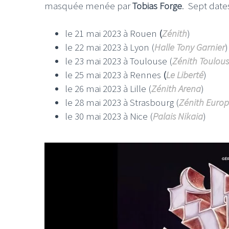
masquée menée par
Tobias Forge
. Sept date
le 21 mai 2023 à Rouen
(
Zénith
)
le 22 mai 2023 à Lyon (
Halle Tony Garnier
)
le 23 mai 2023 à Toulouse (
Zénith Toulou
le 25 mai 2023 à Rennes
(
Le Liberté
)
le 26 mai 2023 à Lille (
Zénith Arena
)
le 28 mai 2023 à Strasbourg (
Zénith Euro
le 30 mai 2023 à Nice (
Palais Nikaia
)