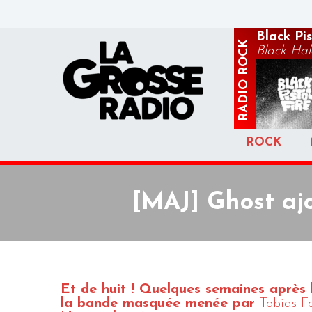
Black Pis
ROCK
Black Hal
RADIO
ROCK
[MAJ] Ghost aj
Et de huit ! Quelques semaines après 
la bande masquée menée par
Tobias F