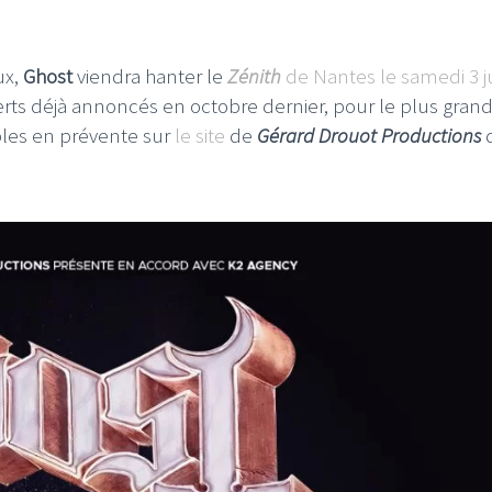
ux,
Ghost
viendra hanter le
Zénith
de Nantes le samedi 3 j
certs déjà annoncés en octobre dernier, pour le plus gran
bles en prévente sur
le site
de
Gérard Drouot Productions
d