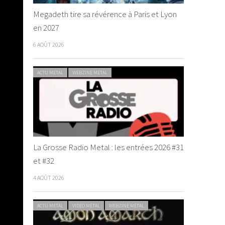
Megadeth tire sa révérence à Paris et Lyon
en 2027
6 AOÛT 2026
ACTU METAL
WEBZINE METAL
La Grosse Radio Metal : les entrées 2026 #31
et #32
4 AOÛT 2026
ACTU METAL
VIDEO METAL
WEBZINE METAL