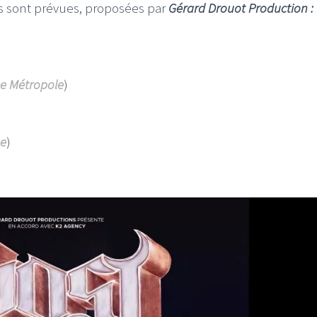
s sont prévues, proposées par
Gérard Drouot Production :
se Métropole
)
pe
)