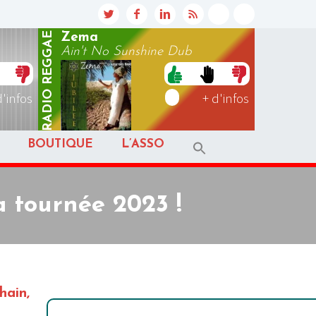
REGGAE
Zema
Ain't No Sunshine Dub
RADIO
d'infos
+ d'infos
BOUTIQUE
L’ASSO
 tournée 2023 !
hain,