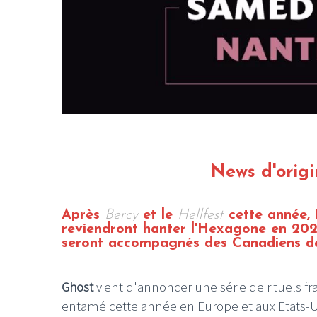
LE GROS RIFFIFI
LE GROS RIFFIF
LE GROS RIFFIFI –
LE GRO
Christmas Riffifi 2025 !!!
The Cov
News d'origi
Après
Bercy
et le
Hellfest
cette année, 
reviendront hanter l'Hexagone en 2023 
seront accompagnés des Canadiens 
Ghost
vient d'annoncer une série de rituels f
entamé cette année en Europe et aux Etats-