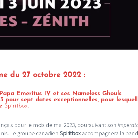
I
LE GROS RIFFIFI
S RIFFIFI – Surfin’
LE GROS RIFFIFI –
ers !!!
Littératurock !!!
ne du 27 octobre 2022 :
Papa Emeritus IV et ses Nameless Ghouls
pour sept dates exceptionnelles, pour lesquelle
de
Spiritbox
.
rançais pour le mois de mai 2023, poursuivant son
Imperat
Unis. Le groupe canadien
Spiritbox
accompagnera la ban