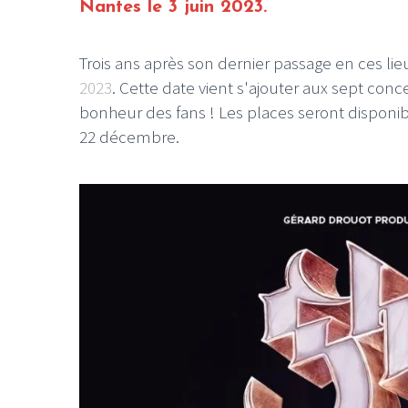
Nantes le 3 juin 2023.
Trois ans après son dernier passage en ces lie
2023
. Cette date vient s'ajouter aux sept con
bonheur des fans ! Les places seront disponi
22 décembre.