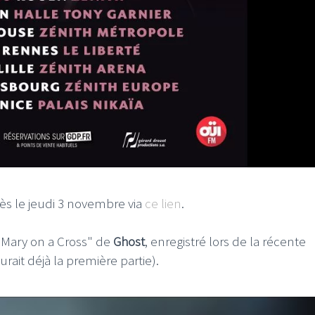
ès le jeudi 3 novembre via
ce lien
.
 "Mary on a Cross" de
Ghost
, enregistré lors de la récente
urait déjà la première partie).