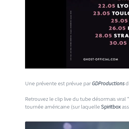
Une prévente est prévue par
GDProductions
d
Retrouvez le clip live du tube désormais viral
tournée américaine (sur laquelle
Spiritbox
ass