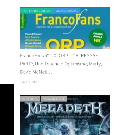
PARTENAIRE GENERAL
WEBZINE GLOBAL
FrancoFans n°120 : ORP – OAI REGGAE
PARTY, Une Touche d’Optimisme, Marty,
David McNeil…
6 AOÛT 2026
ACTU METAL
WEBZINE METAL