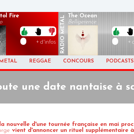
tol Fire
The Ocean
METAL
o
Belligerence
RADIO
+ d'infos
+ 
METAL
REGGAE
CONCOURS
PODCASTS
oute une date nantaise à sa
la nouvelle d'une tournée française en mai proc
orge
vient d'annoncer un rituel supplémentaire à