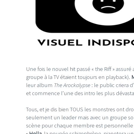
Une fois le nouvel hit passé « the Riff » assu
groupe à la TV étaient toujours en playback).
M
leur album
The Arockalypse
: le public criera
et commence l’une des intro les plus dévasta
Tous, et je dis bien TOUS les monstres ont droi
seulement un leader mais avec un groupe sou
scène pour chaque membre est personnelle et
•
Hella
, la poupée schizophrène, pianotera un