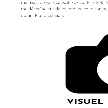
maîtrisés. Je vous conseille d‘écouter « Sold 
me déchaîne et cela me met en condition pour 
durant leur prestation.