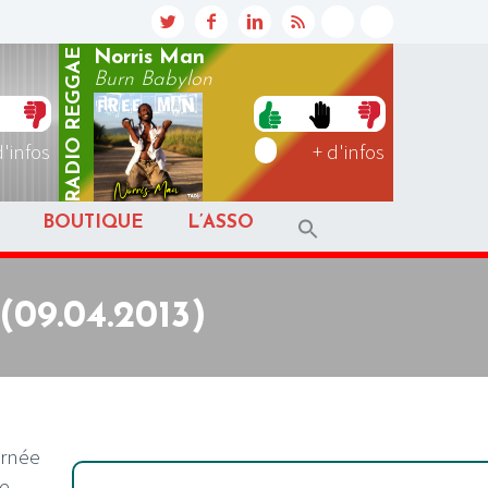
REGGAE
Norris Man
Burn Babylon
RADIO
d'infos
+ d'infos
BOUTIQUE
L’ASSO
(09.04.2013)
urnée
ne