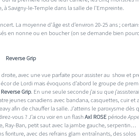
, à Savigny-le-Temple dans la salle de l’Empreinte.
 concert. La moyenne d'âge est d’environ 20-25 ans ; certain
guisés en nonne ou en boucher (on se demande bien pour
Reverse Grip
la droite, avec une vue parfaite pour assister au show et p
 décor de Lordi mais évoquons d’abord le groupe de prem
:
Reverse Grip
. En une seule seconde j’ai su que j’assistera
e jeunes canadiens avec bandana, casquettes, cuir et 
eavy afin de chauffer la salle. J’atteins le paroxysme dès 
irez-vous ? J’ai cru voir en un flash
Axl ROSE
période
Appe
te, Ray-Ban, petit saut avec la jambe gauche, serpentin…
 fioriture, avec des refrains glam entraînants, des solos