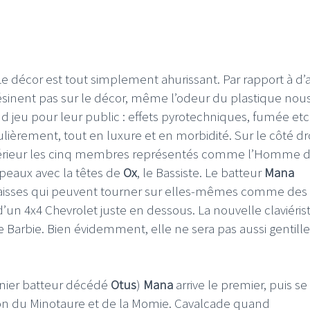
Le décor est tout simplement ahurissant. Par rapport à d’
 lésinent pas sur le décor, même l’odeur du plastique nou
I
LE GROS RIFFIFI
and jeu pour leur public : effets pyrotechniques, fumée et
S RIFFIFI –
LE GROS RIFFIFI – Su
lièrement, tout en luxure et en morbidité. Sur le côté dr
as Riffifi 2025 !!!
The Covers !!!
intérieur les cinq membres représentés comme l’Homme 
apeaux avec la têtes de
Ox
, le Bassiste. Le batteur
Mana
caisses qui peuvent tourner sur elles-mêmes comme des
t d’un 4x4 Chevrolet juste en dessous. La nouvelle claviéris
 Barbie. Bien évidemment, elle ne sera pas aussi gentill
nier batteur décédé
Otus
)
Mana
arrive le premier, puis se
ition du Minotaure et de la Momie. Cavalcade quand