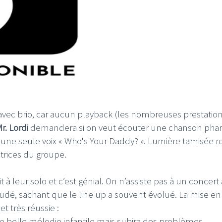
ré avec brio, car aucun playback (les nombreuses prestatio
r. Lordi
demandera si on veut écouter une chanson pha
 d’une seule voix « Who's Your Daddy? ». Lumière tamisée 
trices du groupe.
t à leur solo et c’est génial. On n’assiste pas à un concert
dé, sachant que le line up a souvent évolué. La mise en
 très réussie :
e belle mélodie infantile mais subira des problèmes