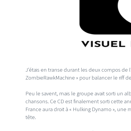
J’étais en transe durant les deux compos de
ZombieRawkMachine » pour balancer le riff de «
Peu le savent, mais le groupe avait sorti un 
chansons. Ce CD est finalement sorti cette an
France aura droit à « Hulking Dynamo », une mé
tête.