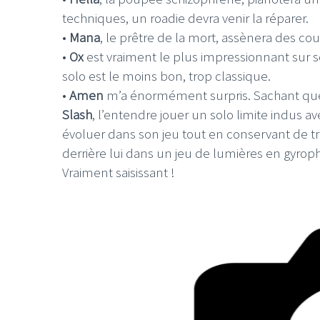
techniques, un roadie devra venir la réparer.
•
Mana
, le prêtre de la mort, assènera des cou
•
Ox
est vraiment le plus impressionnant sur s
solo est le moins bon, trop classique.
•
Amen
m’a énormément surpris. Sachant que 
Slash
, l’entendre jouer un solo limite indus 
évoluer dans son jeu tout en conservant de trè
derrière lui dans un jeu de lumières en gyroph
Vraiment saisissant !