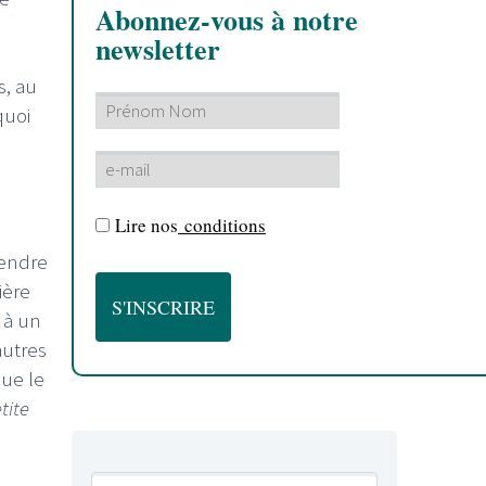
Abonnez-vous à notre
newsletter
s, au
quoi
Lire nos
conditions
rendre
ière
i à un
autres
que le
tite