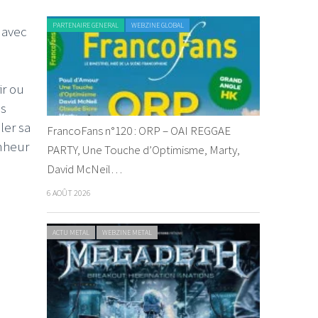
PARTENAIRE GENERAL
WEBZINE GLOBAL
 avec
ir ou
ns
ler sa
FrancoFans n°120 : ORP – OAI REGGAE
onheur
PARTY, Une Touche d’Optimisme, Marty,
David McNeil…
6 AOÛT 2026
ACTU METAL
WEBZINE METAL