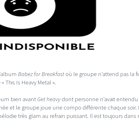
 l’album
Babez for Breakfast
où le groupe n’attend pas la fi
 This Is Heavy Metal ».
album bien avant
Get heavy
dont personne n’avait entendu 
née et le groupe joue une compo différente chaque soir. 
lodie très glam au refrain puissant. Il est toujours dans