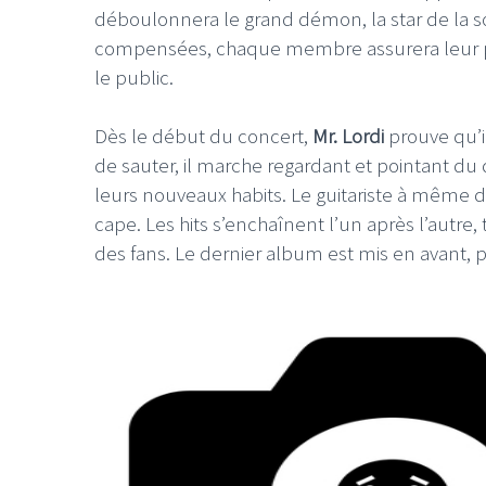
déboulonnera le grand démon, la star de la so
compensées, chaque membre assurera leur pre
le public.
Dès le début du concert,
Mr. Lordi
prouve qu’i
de sauter, il marche regardant et pointant du 
leurs nouveaux habits. Le guitariste à même dr
cape. Les hits s’enchaînent l’un après l’autr
des fans. Le dernier album est mis en avant, 