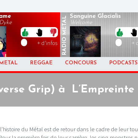
hame
Sanguine Glacialis
METAL
 Dyke
Welcome
RADIO
+ d'infos
+ 
METAL
REGGAE
CONCOURS
PODCASTS
verse Grip) à L’Empreinte 
’histoire du Métal est de retour dans le cadre de leur to
Pour la première fois de leur carrière, les cinq monstres 