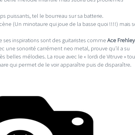
ps puissants, tel le bourreau sur sa batterie.
cène (Un minotaure qui joue de la basse quoi !!!!) mais 
ses inspirations sont des guitaristes comme
Ace
Frehley
avec une sonorité carrément neo metal, prouve qu’il a su
s belles mélodies. La roue avec le « lordi de Vitruve » to
are qui permet de le voir apparaître puis de disparaître.