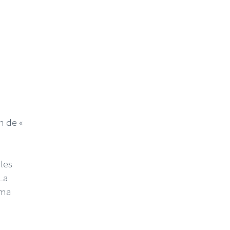
n de «
les
La
 ma