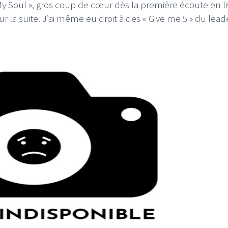
My Soul », gros coup de cœur dès la première écoute en li
la suite. J’ai même eu droit à des « Give me 5 » du lead