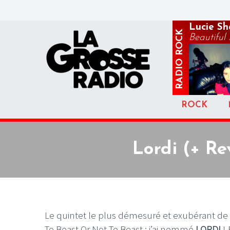
Lucie S
ROCK
Beautiful
RADIO
ROCK
Lordi (+ Re
Le quintet le plus démesuré et exubérant de l
To Beast Or Not To Beast : j’ai nommé
LORDI
! 