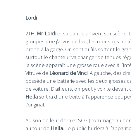
Lordi
21H,
Mr. Lordi
et sa bande arrivent sur scène. 
groupes que j’ai vus en live, les monstres ne
LE GROS RIFFIF
prend à la gorge. On sent qu’ils sortent le gr
LE GRO
surtout le chanteur va changer de tenues régu
Christm
la scène apparaît une grosse roue avec à l’
Vitruve de
Léonard de Vinci
. À gauche, des dr
possède une batterie avec les deux grosses 
de voiture. D’ailleurs, on peut y voir le devan
Hella
sortira d’une boite à l’apparence poupée
l’original.
Au son de leur dernier SCG (hommage au der
au tour de
Hella
. Le public hurlera à l’appar