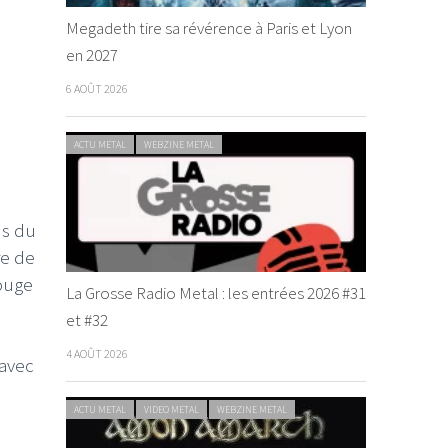
Megadeth tire sa révérence à Paris et Lyon
en 2027
6 AOÛT 2026
ACTU METAL
WEBZINE METAL
ns du
re de
rouge
La Grosse Radio Metal : les entrées 2026 #31
et #32
4 AOÛT 2026
 avec
ACTU METAL
VIDEO METAL
WEBZINE METAL