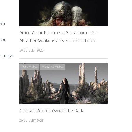
son
Amon Amarth sonne le Gjallarhorn : The
ou
Allfather Awakens arrivera le 2 octobre
30 JUILLET 2026
urnera
ACTU METAL
WEBZINE METAL
Chelsea Wolfe dévoile The Dark
29 JUILLET 2026