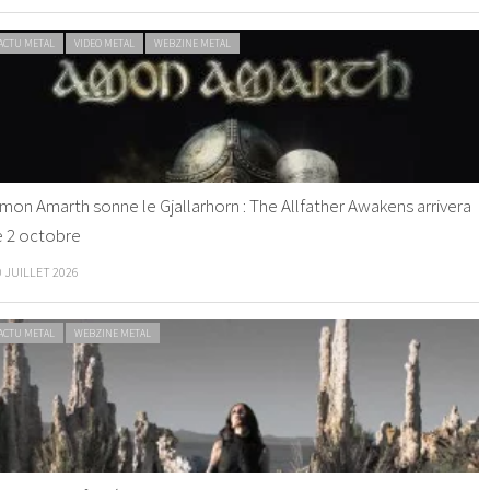
ACTU METAL
VIDEO METAL
WEBZINE METAL
mon Amarth sonne le Gjallarhorn : The Allfather Awakens arrivera
e 2 octobre
0 JUILLET 2026
ACTU METAL
WEBZINE METAL