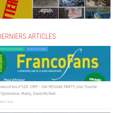
DERNIERS ARTICLES
PARTENAIRE GENERAL
WEBZINE GLOBAL
rancoFans n°120 : ORP – OAI REGGAE PARTY, Une Touche
’Optimisme, Marty, David McNeil…
 AOÛT 2026