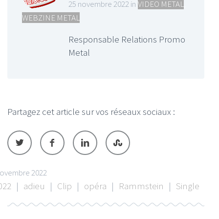
25 novembre 2022 in
VIDEO METAL
,
WEBZINE METAL
Responsable Relations Promo
Metal
Partagez cet article sur vos réseaux sociaux :
novembre 2022
022
|
adieu
|
Clip
|
opéra
|
Rammstein
|
Single