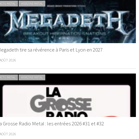
ACTU METAL
WEBZINE METAL
egadeth tire sa révérence à Paris et Lyon en 2027
 AOÛT 2026
ACTU METAL
WEBZINE METAL
a Grosse Radio Metal : les entrées 2026 #31 et #32
 AOÛT 2026