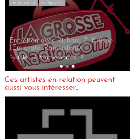
ard Z. Kruspe
in)
2018
Ces artistes en relation peuvent
aussi vous intéresser...