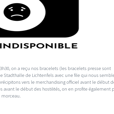
 13h30, on a reçu nos bracelets (les bracelets presse sont
le Stadthalle de Lichtenfels avec une file qui nous sembl
ipitons vers le merchandising officiel avant le début d
s avant le début des hostilités, on en profite également 
un morceau.