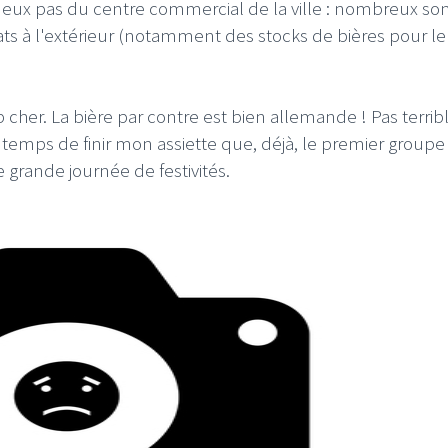
e à deux pas du centre commercial de la ville : nombreux so
ats à l'extérieur (notamment des stocks de bières pour le
 cher. La bière par contre est bien allemande ! Pas terribl
e temps de finir mon assiette que, déjà, le premier groupe 
 grande journée de festivités.