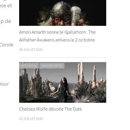
use et
up de
Amon Amarth sonne le Gjallarhorn : The
Allfather Awakens arrivera le 2 octobre
Carole
30 JUILLET 2026
ACTU METAL
WEBZINE METAL
 pour
Chelsea Wolfe dévoile The Dark
29 JUILLET 2026