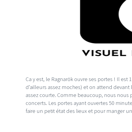
Ca y est, le Ragnarök ouvre ses portes ! Il est
d’ailleurs assez moches) et on attend devant 
assez courte. Comme beaucoup, nous nous préc
concerts. Les portes ayant ouvertes 50 minute
faire un petit état des lieux et pour manger 