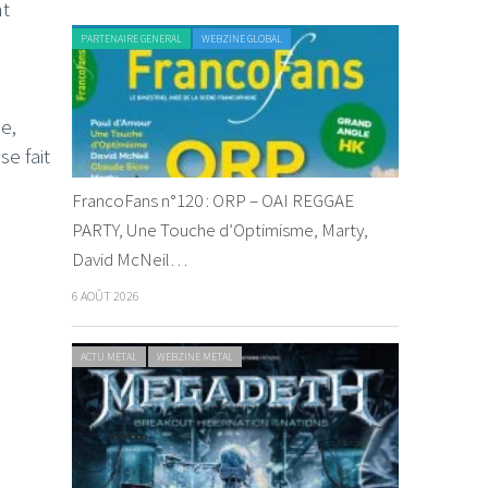
nt
PARTENAIRE GENERAL
WEBZINE GLOBAL
e,
se fait
FrancoFans n°120 : ORP – OAI REGGAE
PARTY, Une Touche d’Optimisme, Marty,
David McNeil…
6 AOÛT 2026
ACTU METAL
WEBZINE METAL