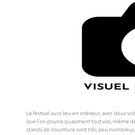
LE GROS RIFFIFI
LE GROS RIFFIF
LE GROS RIFFIFI –
LE GRO
Christmas Riffifi 2025 !!!
The Cov
Le festival aura lieu en intérieur, avec deux scè
que l’on pourra quasiment tout voir, même de
stands de nourriture sont très peu nombreux, m