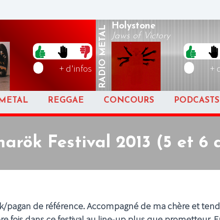
Holystone
METAL
Jaws of Victory
RADIO
+ d'infos
+ 
METAL
REGGAE
CONCOURS
PODCASTS
arök Festival 2013 (5 et 6 a
folk/pagan de référence. Accompagné de ma chère et tend
fois dans ce festival au line-up plus que prometteur. E