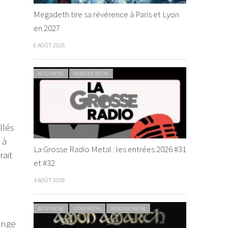
Megadeth tire sa révérence à Paris et Lyon
en 2027
6 AOÛT 2026
ACTU METAL
WEBZINE METAL
llés
 à
La Grosse Radio Metal : les entrées 2026 #31
rait
et #32
4 AOÛT 2026
ACTU METAL
VIDEO METAL
WEBZINE METAL
ange