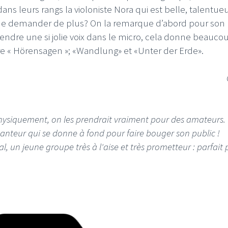
ns leurs rangs la violoniste Nora qui est belle, talentue
 que demander de plus? On la remarque d’abord pour son
tendre une si jolie voix dans le micro, cela donne beauco
utre « Hörensagen »; «Wandlung» et «Unter der Erde».
 ! Physiquement, on les prendrait vraiment pour des amateurs.
hanteur qui se donne à fond pour faire bouger son public !
al, un jeune groupe très à l'aise et très prometteur : parfait