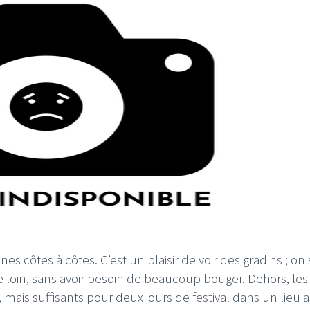
I
LE GROS RIFFIFI
S RIFFIFI – Surfin’
LE GROS RIFFIFI –
ers !!!
Littératurock !!!
nes côtes à côtes. C’est un plaisir de voir des gradins ; on 
 loin, sans avoir besoin de beaucoup bouger. Dehors, les
ais suffisants pour deux jours de festival dans un lieu a