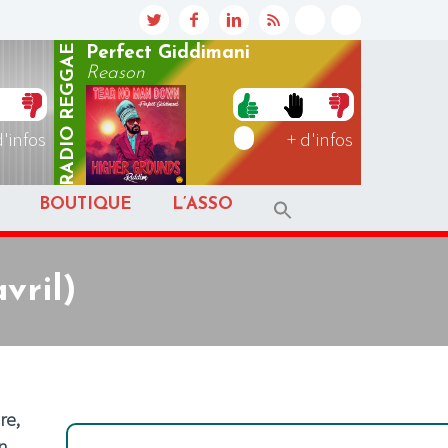
REGGAE
Perfect Giddimani
Reason
RADIO
d'infos
+ d'infos
BOUTIQUE
L’ASSO
vril)
re,
n