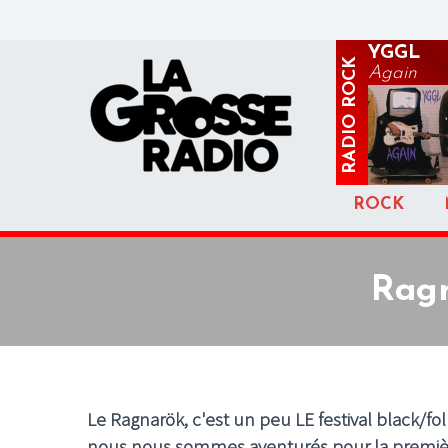
YGGL
ROCK
Again
RADIO
ROCK
Ragn
Le Ragnarök, c'est un peu LE festival black/
nous nous sommes aventurés pour la première 