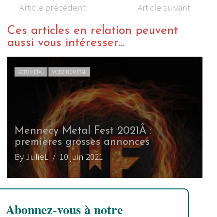
Article précédent
Article suivant
Ces articles en relation peuvent
aussi vous intéresser...
ACTU METAL
WEBZINE METAL
Mennecy Metal Fest 2021Â :
premières grosses annonces
By JulieL
/ 10 juin 2021
Abonnez-vous à notre