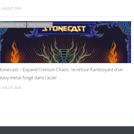
9 JUILLET 2026
CHRONIQUE METAL
WEBZINE METAL
tonecast – Expand Crimson Chaos : le retour flamboyant d’un
eavy metal forgé dans l’acier
8 JUILLET 2026