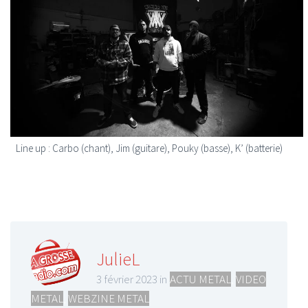
Line up : Carbo (chant), Jim (guitare), Pouky (basse), K’ (batterie)
JulieL
3 février 2023 in
ACTU METAL
,
VIDEO
METAL
,
WEBZINE METAL