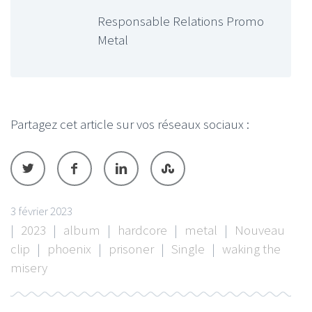
Responsable Relations Promo
Metal
Partagez cet article sur vos réseaux sociaux :
3 février 2023
|
2023
|
album
|
hardcore
|
metal
|
Nouveau
clip
|
phoenix
|
prisoner
|
Single
|
waking the
misery