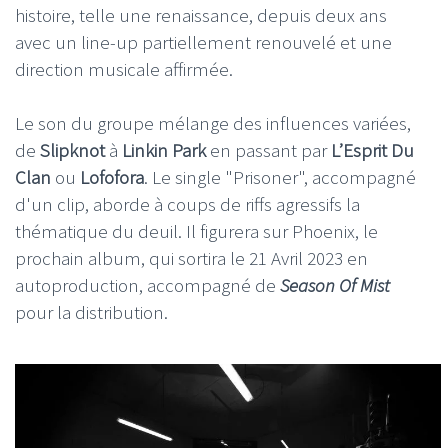
histoire, telle une renaissance, depuis deux ans
avec un line-up partiellement renouvelé et une
direction musicale affirmée.
Le son du groupe mélange des influences variées,
de
Slipknot
à
Linkin Park
en passant par
L’Esprit Du
Clan
ou
Lofofora
. Le single "Prisoner", accompagné
d'un clip, aborde à coups de riffs agressifs la
thématique du deuil. Il figurera sur Phoenix, le
prochain album, qui sortira le 21 Avril 2023 en
autoproduction, accompagné de
Season Of Mist
pour la distribution.