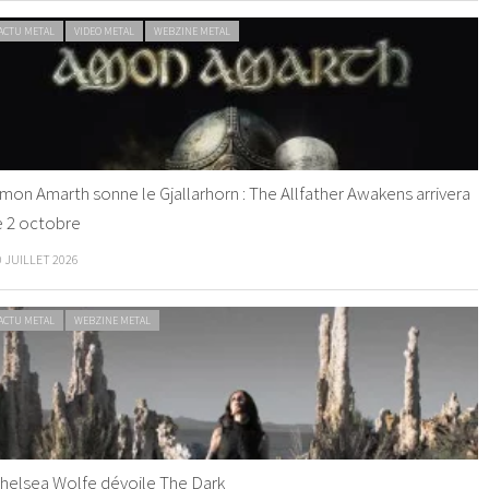
ACTU METAL
VIDEO METAL
WEBZINE METAL
mon Amarth sonne le Gjallarhorn : The Allfather Awakens arrivera
e 2 octobre
0 JUILLET 2026
ACTU METAL
WEBZINE METAL
helsea Wolfe dévoile The Dark