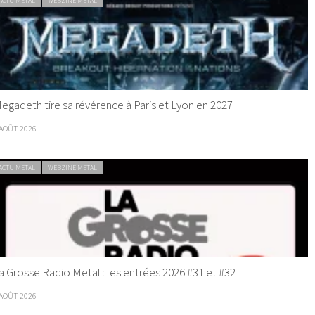
ACTU METAL
WEBZINE METAL
egadeth tire sa révérence à Paris et Lyon en 2027
 AOÛT 2026
ACTU METAL
WEBZINE METAL
a Grosse Radio Metal : les entrées 2026 #31 et #32
 AOÛT 2026