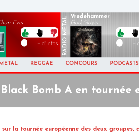
Vredehammer
METAL
Than Ever
God Slayer
RADIO
+ d'infos
+ 
METAL
REGGAE
CONCOURS
PODCASTS
 Black Bomb A en tournée 
s sur la tournée européenne des deux groupes, 