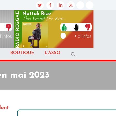
REGGAE
Nattali Rize
This World [Ft. Kab...
RADIO
d'infos
+ d'infos
BOUTIQUE
L’ASSO
en mai 2023
dont