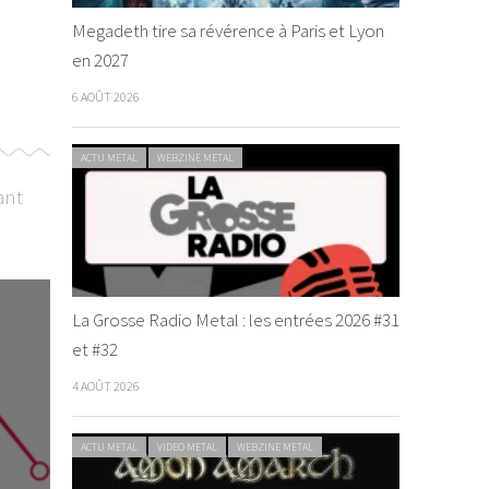
Megadeth tire sa révérence à Paris et Lyon
en 2027
6 AOÛT 2026
ACTU METAL
WEBZINE METAL
ant
CHRONIQUE METAL
WEBZINE METAL
ACTU METAL
WEB
La Grosse Radio Metal : les entrées 2026 #31
et #32
4 AOÛT 2026
Nouveau c
ACTU METAL
VIDEO METAL
WEBZINE METAL
Exploited)