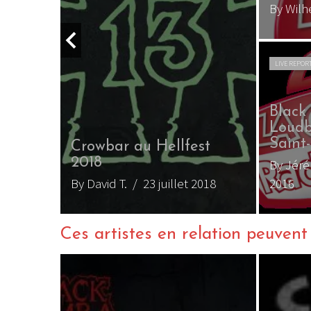
By Wil
LIVE REPOR
Black
Loudb
Saint-
Crowbar au Hellfest
2018
4 juillet
By Jér
By David T.
/ 23 juillet 2018
2016
Ces artistes en relation peuvent a