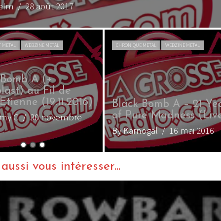
helm
/ 28 août 2017
T METAL
WEBZINE METAL
CHRONIQUE METAL
WEBZINE METAL
 Bomb A (+
last) au Fil de
Etienne (19.11.2016)
Black Bomb A – 21 Ye
of Pure Madness (Liv
émy C
/ 30 novembre
By Karnogal
/ 16 mai 2016
ussi vous intéresser...