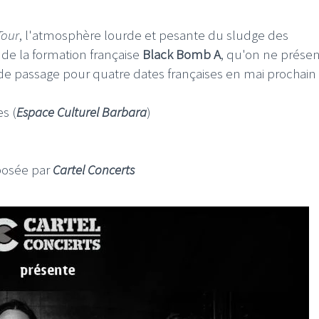
Tour
, l'atmosphère lourde et pesante du sludge des
 de la formation française
Black Bomb A
, qu'on ne prése
e passage pour quatre dates françaises en mai prochain 
es (
Espace Culturel Barbara
)
oposée par
Cartel Concerts