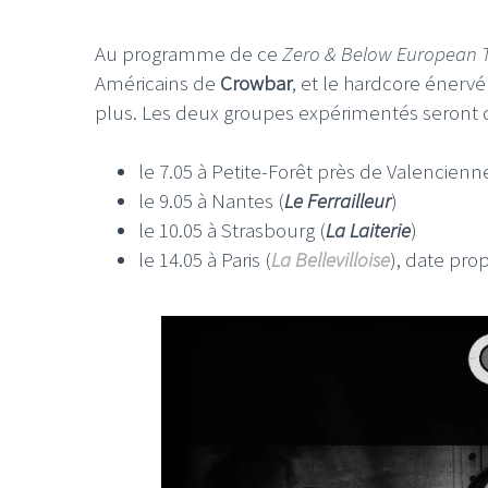
Au programme de ce
Zero & Below European 
Américains de
Crowbar
, et le hardcore énervé
plus. Les deux groupes expérimentés seront d
le 7.05 à Petite-Forêt près de Valencienn
le 9.05 à Nantes (
Le Ferrailleur
)
le 10.05 à Strasbourg (
La Laiterie
)
le 14.05 à Paris (
La Bellevilloise
), date pr