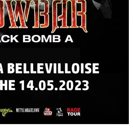
I
LE GROS RIFFIFI
S RIFFIFI –
LE GROS RIFFIFI – Su
as Riffifi 2025 !!!
The Covers !!!