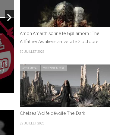
By Ju de Me
Amon Amarth sonne le Gjallarhorn : The
Allfather Awakens arrivera le 2 octobre
30 JUILLET 2026
ars
Crowbar – Symmetry in
ACTU METAL
WEBZINE METAL
e)
Black
By Infected
/ 7 juin 2014
Chelsea Wolfe dévoile The Dark
29 JUILLET 2026