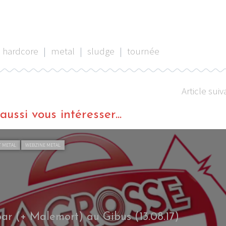
hardcore
|
metal
|
sludge
|
tournée
Article suiv
ussi vous intéresser...
T METAL
WEBZINE METAL
ar (+ Malemort) au Gibus (13.08.17)