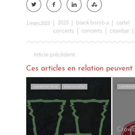
|
2023
|
black bomb a
|
cartel
1 mars 2023
concerts
|
concerts
|
crowbar
|
Article précédent
Ces articles en relation peuvent a
LIVE REPORT METAL
WEBZINE METAL
LIVE REPOR
Crowb