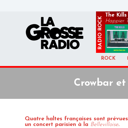
The Kills
ROCK
Happier 
RADIO
ROCK
Crowbar et
Quatre haltes françaises sont prévue
un concert parisien à la
Bellevilloise
.