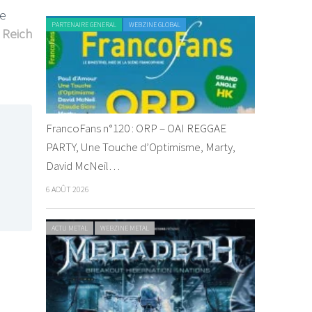
te
PARTENAIRE GENERAL
WEBZINE GLOBAL
 Reich
FrancoFans n°120 : ORP – OAI REGGAE
PARTY, Une Touche d’Optimisme, Marty,
David McNeil…
6 AOÛT 2026
ACTU METAL
WEBZINE METAL