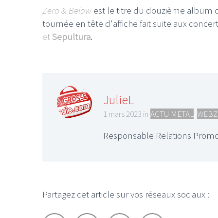
Zero & Below
est le titre du douzième album du
tournée en tête d'affiche fait suite aux conce
et
Sepultura
.
JulieL
1 mars 2023 in
ACTU METAL
,
WEBZ
Responsable Relations Promo
Partagez cet article sur vos réseaux sociaux :