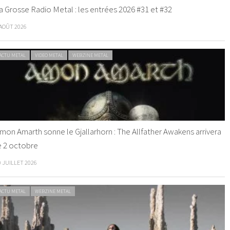
a Grosse Radio Metal : les entrées 2026 #31 et #32
 AOÛT 2026
ACTU METAL
VIDEO METAL
WEBZINE METAL
mon Amarth sonne le Gjallarhorn : The Allfather Awakens arrivera
e 2 octobre
0 JUILLET 2026
ACTU METAL
WEBZINE METAL