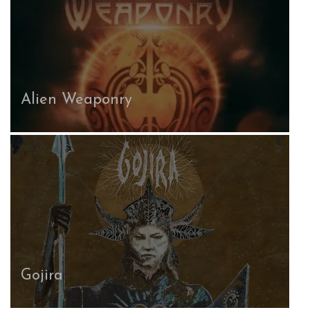
Alien Weaponry
Gojira