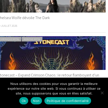
helsea Wolfe dévoile The Dark
9 JUILLET 2026
CHRONIQUE METAL
WEBZINE METAL
tonecast – Expand Crimson Chaos : le retour flamboyant d’un
eavy metal forgé dans l’acier
Nous utilisons des cookies pour vous garantir la meilleure
expérience sur notre site web. Si vous continuez à utiliser ce
8 JUILLET 2026
site, nous supposerons que vous en êtes satisfait.
Ok
Non
Politique de confidentialité