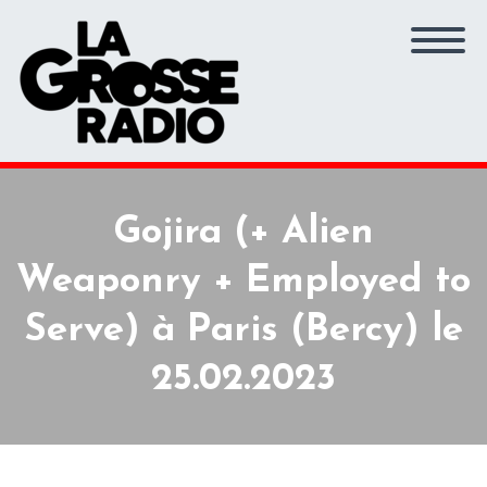
Gojira (+ Alien
Weaponry + Employed to
Serve) à Paris (Bercy) le
25.02.2023