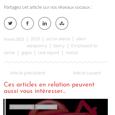
Partagez cet article sur vos réseaux sociaux :
|
2023
|
accor arena
|
alien
9 mars 2023
weaponry
|
bercy
|
Employed to
serve
|
gojira
|
Live report
|
metal
Article précédent
Article suivant
Ces articles en relation peuvent
aussi vous intéresser...
CHRONIQUE METAL
WEBZINE METAL