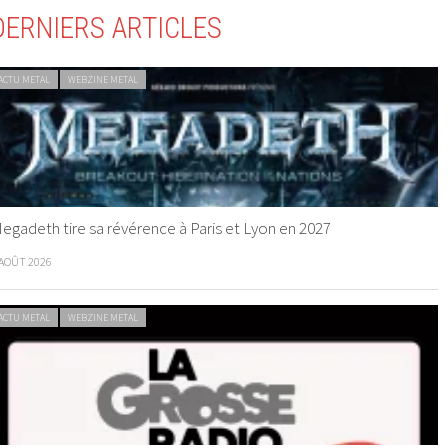
DERNIERS ARTICLES
ACTU METAL
WEBZINE METAL
egadeth tire sa révérence à Paris et Lyon en 2027
 AOÛT 2026
ACTU METAL
WEBZINE METAL