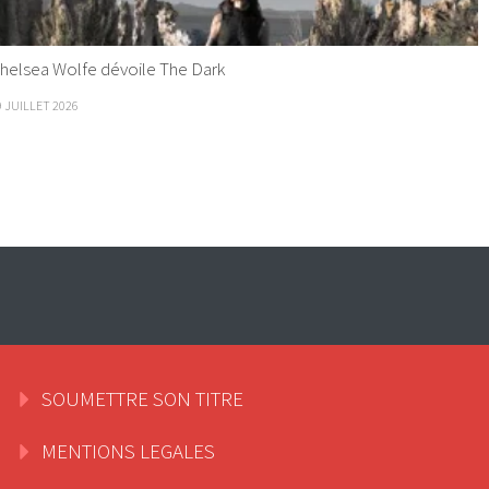
helsea Wolfe dévoile The Dark
9 JUILLET 2026
SOUMETTRE SON TITRE
MENTIONS LEGALES