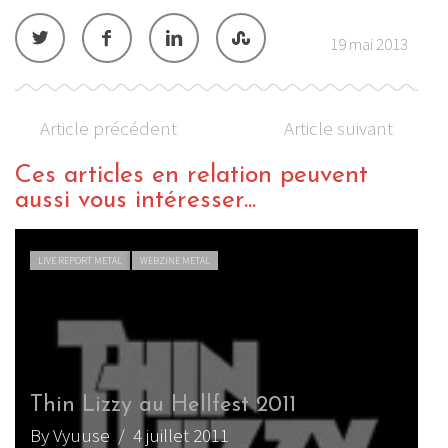
19 mai 2013
Article précédent
Article suivant
Ces articles en relation peuvent
aussi vous intéresser...
LIVE REPORT METAL
WEBZINE METAL
Thin Lizzy au Hellfest 2011
By Vyuuse
/ 4 juillet 2011