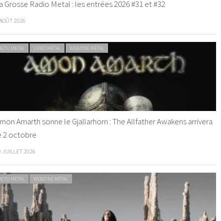
a Grosse Radio Metal : les entrées 2026 #31 et #32
 AOÛT 2026
ACTU METAL
VIDEO METAL
WEBZINE METAL
mon Amarth sonne le Gjallarhorn : The Allfather Awakens arrivera
e 2 octobre
0 JUILLET 2026
ACTU METAL
WEBZINE METAL