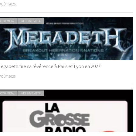
 AOÛT 2026
ACTU METAL
WEBZINE METAL
egadeth tire sa révérence à Paris et Lyon en 2027
 AOÛT 2026
ACTU METAL
WEBZINE METAL