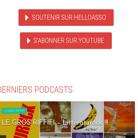
SOUTENIR SUR HELLOASSO
S'ABONNER SUR YOUTUBE
DERNIERS PODCASTS
LE GROS RIFFIFI
LE GROS RIFFIFI – Seven Days To Rock !!!