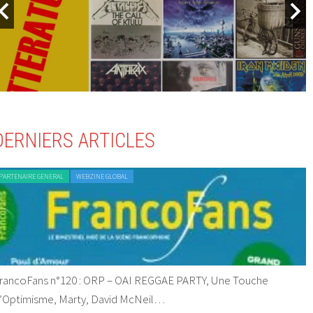
DERNIERS ARTICLES
PARTENAIRE GENERAL
WEBZINE GLOBAL
rancoFans n°120 : ORP – OAI REGGAE PARTY, Une Touche
’Optimisme, Marty, David McNeil…