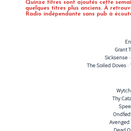
Quinze
titres sont ajoutés cette sema
quelques titres plus anciens. À retrou
Radio indépendante sans pub à écoute
En
Grant 
Sicksense
The Soiled Doves
-
Wytch
Thy Cat
Spee
Ondfød
Avenged 
Dead Q