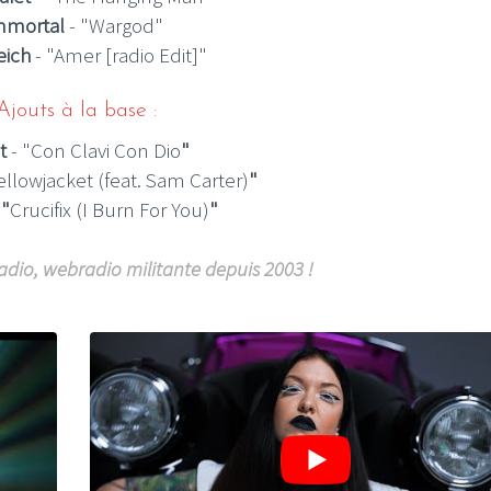
mmortal
- "Wargod"
eich
- "Amer [radio Edit]"
jouts à la base :
t
- "Con Clavi Con Dio
"
ellowjacket (feat. Sam Carter)
"
 "
Crucifix (I Burn For You)
"
adio, webradio militante depuis 2003 !