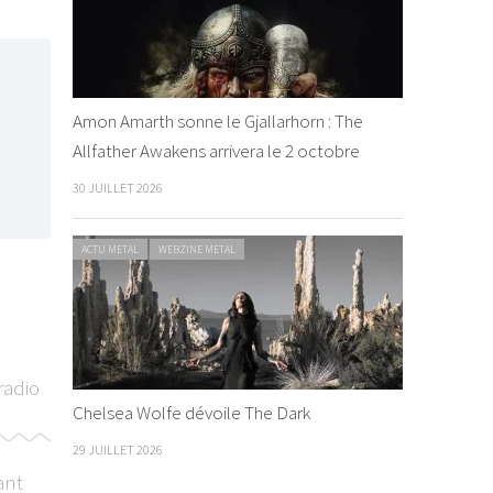
Amon Amarth sonne le Gjallarhorn : The
Allfather Awakens arrivera le 2 octobre
30 JUILLET 2026
ACTU METAL
WEBZINE METAL
radio
Chelsea Wolfe dévoile The Dark
29 JUILLET 2026
ant