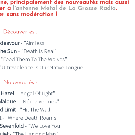
ine, principalement des nouveautés mais aussi
ver à
l'antenne Metal de La Grosse Radio
.
r sans modération !
Découvertes :
deavour
- "Aimless"
The Sun
- "Death Is Real"
- "Feed Them To The Wolves"
 "Ultraviolence Is Our Native Tongue"
Nouveautés :
 Hazel
- "Angel Of Light"
afalque
- "Néma Vermek"
d Limit
- "Hit The Wall"
t
- "Where Death Roams"
Sevenfold
- "We Love You"
uiet
- "The Hanging Man"