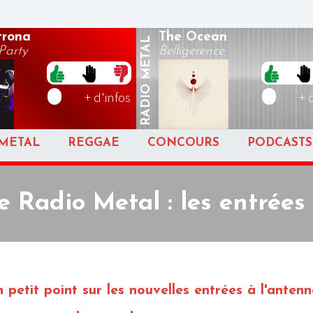
rona
The Ocean
METAL
arty
Belligerence
RADIO
+ d'infos
+ 
METAL
REGGAE
CONCOURS
PODCASTS
e Radio Metal : les entrées
etit point sur les nouvelles entrées à l'antenn