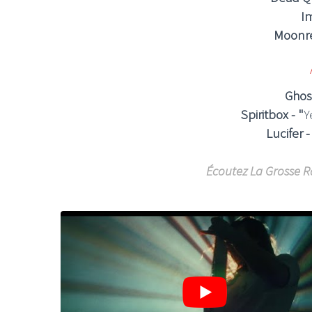
I
Moonr
A
Ghos
Spiritbox - "
Y
Lucifer -
Écoutez La Grosse R