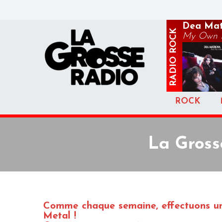
Dea Mat
ROCK
My Own P
RADIO
ROCK
La Gross
Comme chaque semaine, effectuons un p
Metal !