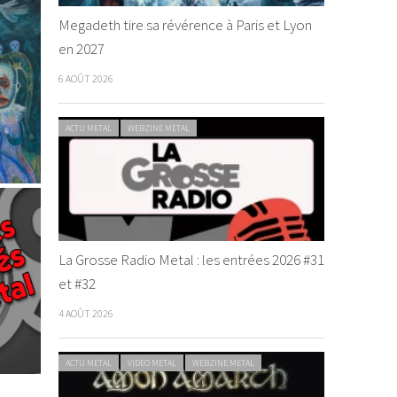
Megadeth tire sa révérence à Paris et Lyon
en 2027
6 AOÛT 2026
ACTU METAL
WEBZINE METAL
La Grosse Radio Metal : les entrées 2026 #31
et #32
4 AOÛT 2026
ACTU METAL
VIDEO METAL
WEBZINE METAL