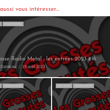
ussi vous intéresser...
L
WEBZINE METAL
osse Radio Metal : les entrées 2023 #12
x Darricau
/ 22 mars 2023