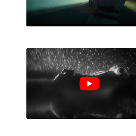
LE GROS RIFFIFI
LE GROS RIFFIF
LE GROS RIFFIFI –
LE GRO
Christmas Riffifi 2025 !!!
The Cov