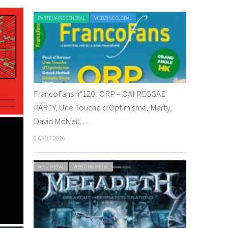
PARTENAIRE GENERAL
WEBZINE GLOBAL
FrancoFans n°120 : ORP – OAI REGGAE
PARTY, Une Touche d’Optimisme, Marty,
David McNeil…
6 AOÛT 2026
ACTU METAL
WEBZINE METAL