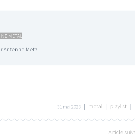
INE METAL
r Antenne Metal
|
metal
|
playlist
|
31 mai 2023
Article suiv