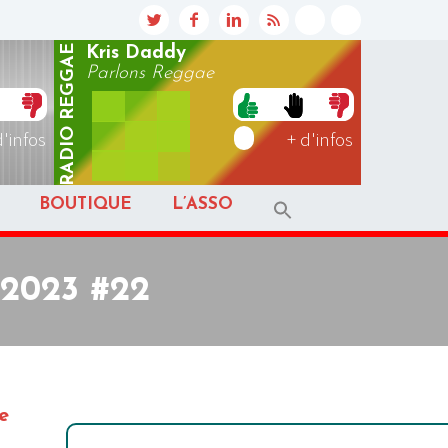
REGGAE
Kris Daddy
Parlons Reggae
RADIO
d'infos
+ d'infos
BOUTIQUE
L’ASSO
 2023 #22
e