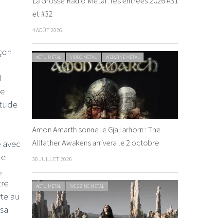
La Grosse Radio Metal : les entrées 2026 #31
et #32
4 AOÛT 2026
açon
ACTU METAL
VIDEO METAL
WEBZINE METAL
l
he
itude
Amon Amarth sonne le Gjallarhorn : The
Allfather Awakens arrivera le 2 octobre
e avec
ne
30 JUILLET 2026
,
tre
ACTU METAL
WEBZINE METAL
rte au
 sa