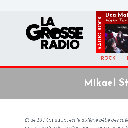
Dea Mat
ROCK
Hate That
RADIO
ROCK
Mikael S
Et de 10 !
Construct
est le dixième bébé des sué
populaire du côté de Göteborg et qui a inspiré ta