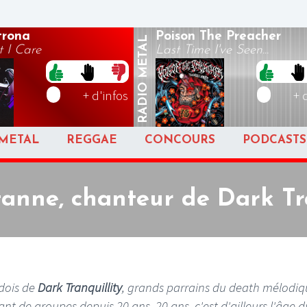
rona
Poison The Preacher
METAL
 I Care
Last Time I've Seen...
RADIO
+ d'infos
+ 
METAL
REGGAE
CONCOURS
PODCASTS
tanne, chanteur de Dark Tra
dois de
Dark Tranquillity
, grands parrains du death mélodiq
nt de groupes depuis 20 ans. 20 ans, c'est d'ailleurs l'âge d