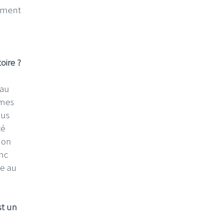
moment
oire ?
eau
êmes
ous
té
 on
onc
ée au
st un