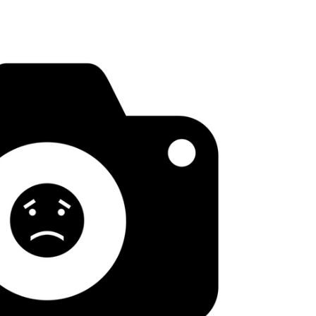
LE GROS RIFFIFI
LE GROS RIF
LE GROS RIFFIFI – Surfin’
LE GR
!!!
The Covers !!!
Littér