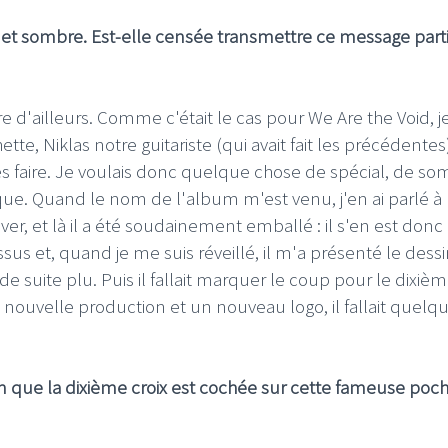
et sombre. Est-elle censée transmettre ce message parti
re d'ailleurs. Comme c'était le cas pour We Are the Void, j
tte, Niklas notre guitariste (qui avait fait les précédentes
s faire. Je voulais donc quelque chose de spécial, de so
oque. Quand le nom de l'album m'est venu, j'en ai parlé à 
cover, et là il a été soudainement emballé : il s'en est donc
ssus et, quand je me suis réveillé, il m'a présenté le dess
a de suite plu. Puis il fallait marquer le coup pour le dixiè
nouvelle production et un nouveau logo, il fallait quelq
n que la dixième croix est cochée sur cette fameuse poch