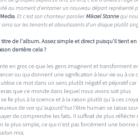
avité au moment d'entamer un nouveau départ représenté p
 Media
. Et c'est son chanteur parolier
Mikael Stanne
qui nou
ainsi sur les tenants et aboutissants d'un disque plutôt sing
titre de l'album. Assez simple et direct puisqu'il tient en
aison derrière cela ?
nte en gros ce que les gens imaginent et transforment e
vancer ou qui donnent une signification à leur vie ou à ce q
tilise ce mot dans un sens plutôt négatif et péjoratif car
aimerais que ce monde dans lequel nous vivons soit plus
l se fie plus à la science et à la raison plutôt qu'à ces cro
heureux de voir qu'aujourd'hui l'être humain se laisse so
sayer de comprendre les faits. Il suffirait de plus réfléchir
in le plus simple, ce qui n'est pas forcément une bonne 
selon moi.