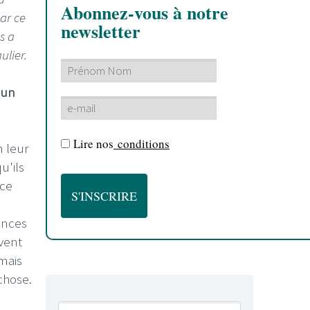
Abonnez-vous à notre
ar ce
newsletter
s a
ulier.
 un
Lire nos
conditions
n leur
u'ils
 ce
yances
uvent
 mais
chose.