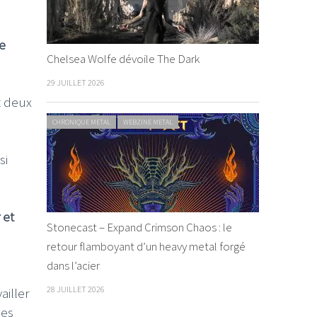
ue
Chelsea Wolfe dévoile The Dark
29 JUILLET 2026
t deux
CHRONIQUE METAL
WEBZINE METAL
si
 et
Stonecast – Expand Crimson Chaos : le
retour flamboyant d’un heavy metal forgé
dans l’acier
28 JUILLET 2026
ailler
des