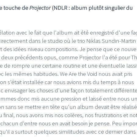
ne touche de
Projector
(NDLR : album plutôt singulier du
lation avec le fait que l'album ait été enregistré d'une f
é directement dans le studio où le trio Niklas Sundin-Martin
t des idées niveau compositions. Je pense que ce nouve
 deux précédents opus, comme Projector l'a été pour T
vie de rompre une certaine routine et une éventuelle lass
 avec les mêmes habitudes. We Are the Void nous avait pris
n s'était installée car nous avions mis du temps à nous
onc envisager les choses d'une façon totalement différent
ommes donc mis aucune pression et laissé entre nous u
on sans se mettre en tête qu'un album devait être réalisé
 final, nous avons mis nos colères, nos frustrations et no
 chacun d'entre nous en avait besoin je pense. Peu impo
 qu'il a surtout quelques similitudes avec ce dernier dans