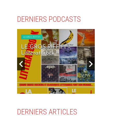
DERNIERS PODCASTS
FIFI
LE GROS RIFFIFI
OS RIFFIFI –
LE GROS RIFFIFI – 
aturock !!!
Days To Rock !!!
DERNIERS ARTICLES