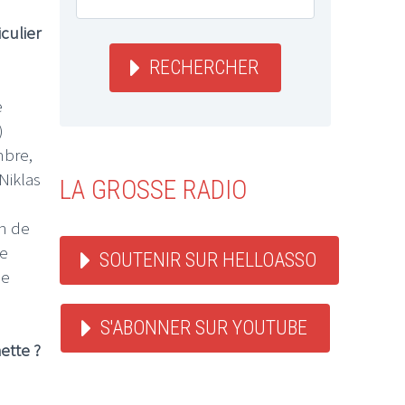
culier
RECHERCHER
e
)
mbre,
Niklas
LA GROSSE RADIO
in de
me
SOUTENIR SUR HELLOASSO
ue
S'ABONNER SUR YOUTUBE
ette ?