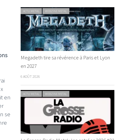
ACTU METAL
WEBZINE METAL
ons
Megadeth tire sa révérence à Paris et Lyon
en 2027
6 AOÛT 2026
rai
ux
ACTU METAL
WEBZINE METAL
it en
er
on se
nre