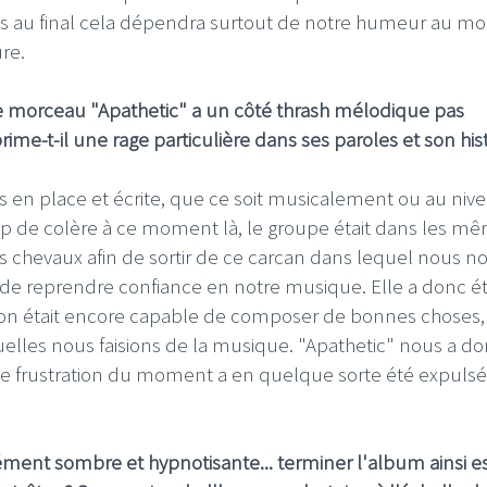
ais au final cela dépendra surtout de notre humeur au 
re.
 morceau "Apathetic" a un côté thrash mélodique pas
ime-t-il une rage particulière dans ses paroles et son hist
 en place et écrite, que ce soit musicalement ou au niv
up de colère à ce moment là, le groupe était dans les m
es chevaux afin de sortir de ce carcan dans lequel nous n
n de reprendre confiance en notre musique. Elle a donc é
 on était encore capable de composer de bonnes choses,
uelles nous faisions de la musique. "Apathetic" nous a d
cette frustration du moment a en quelque sorte été expuls
ent sombre et hypnotisante... terminer l'album ainsi e