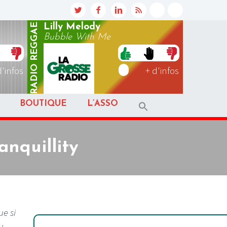
REGGAE
Lilly Melody
Bubble With Me
RADIO
d'infos
+ d'infos
BOUTIQUE
L’ASSO
nquillity
ue si
u