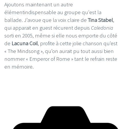
Ajoutons maintenant un autre
élémentindispensable au groupe qu'est la
ballade. J’avoue que la voix claire de
Tina Stabel
,
qui apparait en guest récurent depuis
Caledonia
sorti en 2005, même si elle nous emporte du côté
de
Lacuna Coil
, profite à cette jolie chanson qu’est
« The Mindsong », qu’on aurait pu tout aussi bien
nommer « Emperor of Rome » tant le refrain reste
en mémoire.