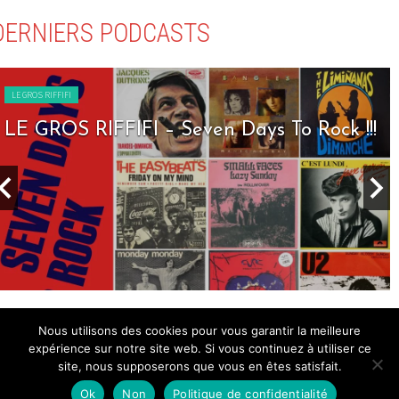
DERNIERS PODCASTS
LE GROS RIFFIFI
LE GROS RIFFIFI – Seven Days To Rock !!!
Nous utilisons des cookies pour vous garantir la meilleure
DERNIERS ARTICLES
expérience sur notre site web. Si vous continuez à utiliser ce
site, nous supposerons que vous en êtes satisfait.
Ok
Non
Politique de confidentialité
PARTENAIRE GENERAL
WEBZINE GLOBAL