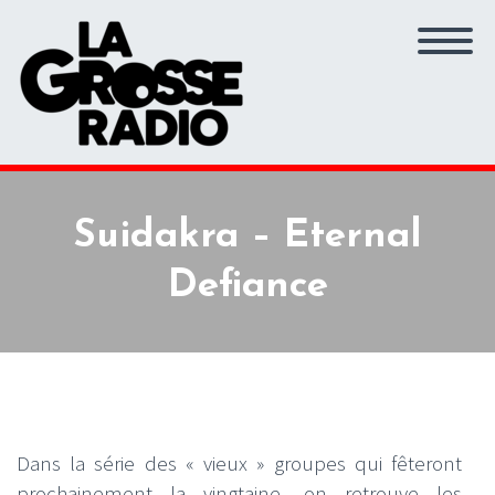
Suidakra – Eternal
Defiance
Dans la série des « vieux » groupes qui fêteront
prochainement la vingtaine, on retrouve les