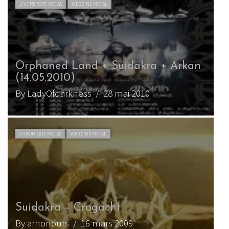
LIVE REPORT METAL
WEBZINE METAL
Orphaned Land + Suidakra + Arkan
(14.05.2010)
By LadyOfdarkness
/ 28 mai 2010
CHRONIQUE METAL
WEBZINE METAL
Suidakra – Crogacht
By arnonours
/ 16 mars 2009