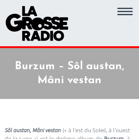
Burzum – Sôl austan,
Mâni vestan
Sôl austan, Mâni vestan
(« à l'est du Soleil, à l'ouest
de la Lune ») est le dixième album de
Burzum
, à