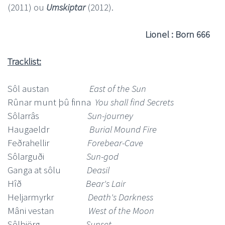
(2011) ou
Umskiptar
(2012).
Lionel : Born 666
Tracklist:
Sôl austan
East of the Sun
Rûnar munt þû finna
You shall find Secrets
Sôlarrâs
Sun-journey
Haugaeldr
Burial Mound Fire
Feðrahellir
Forebear-Cave
Sôlarguði
Sun-god
Ganga at sôlu
Deasil
Hîð
Bear's Lair
Heljarmyrkr
Death's Darkness
Mâni vestan
West of the Moon
Sôlbjörg
Sunset