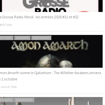
a Grosse Radio Metal : les entrées 2026 #31 et #32
 AOÛT 2026
ACTU METAL
VIDEO METAL
WEBZINE METAL
mon Amarth sonne le Gjallarhorn : The Allfather Awakens arrivera
e 2 octobre
0 JUILLET 2026
ACTU METAL
WEBZINE METAL