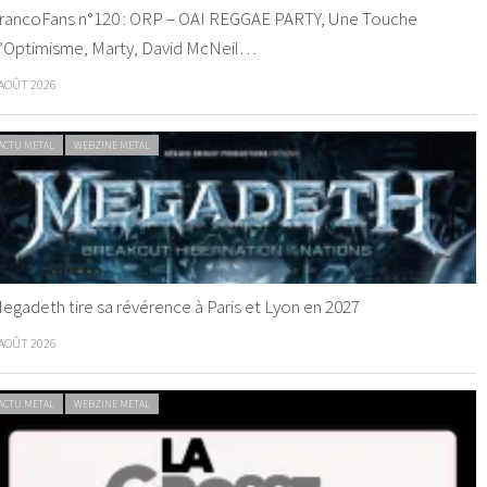
rancoFans n°120 : ORP – OAI REGGAE PARTY, Une Touche
’Optimisme, Marty, David McNeil…
 AOÛT 2026
ACTU METAL
WEBZINE METAL
egadeth tire sa révérence à Paris et Lyon en 2027
 AOÛT 2026
ACTU METAL
WEBZINE METAL