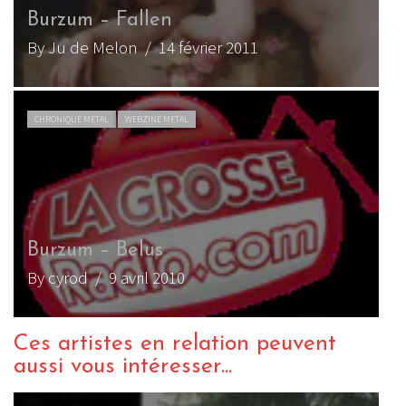
Burzum – Fallen
By Ju de Melon
/ 14 février 2011
CHRONIQUE METAL
WEBZINE METAL
Burzum – Belus
By cyrod
/ 9 avril 2010
Ces artistes en relation peuvent
aussi vous intéresser...