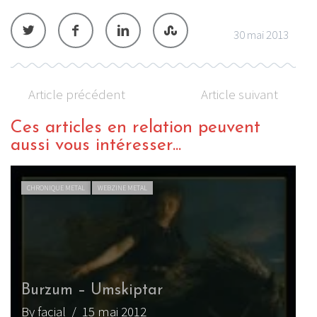
30 mai 2013
Article précédent
Article suivant
Ces articles en relation peuvent
aussi vous intéresser...
CHRONIQUE METAL
WEBZINE METAL
Burzum – Umskiptar
By facial
/ 15 mai 2012