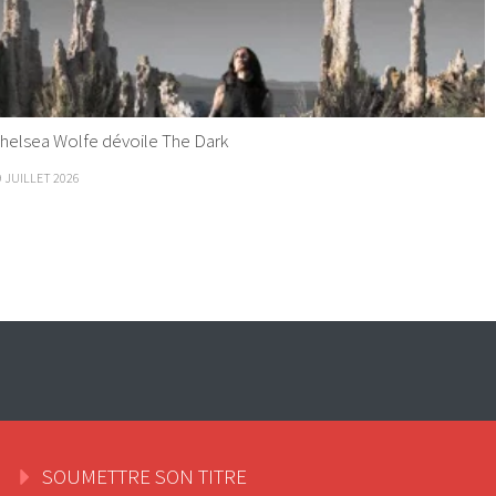
helsea Wolfe dévoile The Dark
9 JUILLET 2026
SOUMETTRE SON TITRE