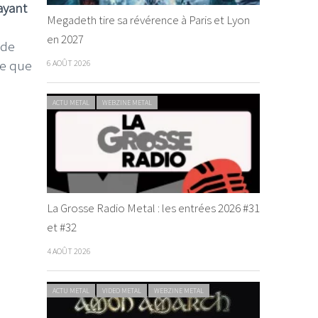
ayant
Megadeth tire sa révérence à Paris et Lyon
en 2027
 de
te que
6 AOÛT 2026
ACTU METAL
WEBZINE METAL
La Grosse Radio Metal : les entrées 2026 #31
et #32
4 AOÛT 2026
ACTU METAL
VIDEO METAL
WEBZINE METAL