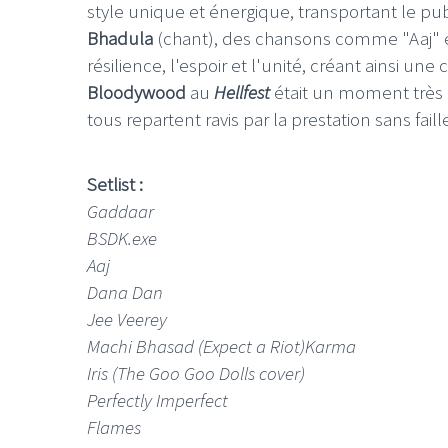
style unique et énergique, transportant le pu
Bhadula
(chant), des chansons comme "Aaj" et
résilience, l'espoir et l'unité, créant ainsi un
Bloodywood
au
Hellfest
était un moment très a
tous repartent ravis par la prestation sans fail
Setlist :
Gaddaar
BSDK.exe
Aaj
Dana Dan
Jee Veerey
Machi Bhasad (Expect a Riot)
Karma
Iris (The Goo Goo Dolls cover)
Perfectly Imperfect
Flames