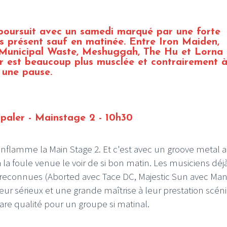
poursuit avec un samedi marqué par une forte
ns présent sauf en matinée. Entre Iron Maiden,
 Municipal Waste, Meshuggah, The Hu et Lorna
er est beaucoup plus musclée et contrairement à
e une pause.
paler - Mainstage 2 - 10h30
nflamme la Main Stage 2.
Et c'est avec un groove metal 
la foule venue le voir de si bon matin. Les musiciens déj
 reconnues (
Aborted
avec
Tace DC
,
Majestic Sun
avec
Man
eur sérieux et une grande maîtrise à leur prestation scén
 rare qualité pour un groupe si matinal.