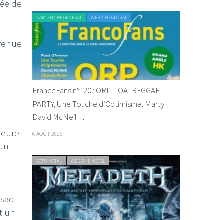
rée de
PARTENAIRE GENERAL
WEBZINE GLOBAL
(venue
FrancoFans n°120 : ORP – OAI REGGAE
PARTY, Une Touche d’Optimisme, Marty,
David McNeil…
heure
6 AOÛT 2026
'un
ACTU METAL
WEBZINE METAL
asad
t un