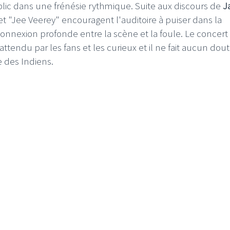
blic dans une frénésie rythmique. Suite aux discours de
J
 "Jee Veerey" encouragent l'auditoire à puiser dans la
e connexion profonde entre la scène et la foule.
Le concert
ttendu par les fans et les curieux et il ne fait aucun dou
le des Indiens.