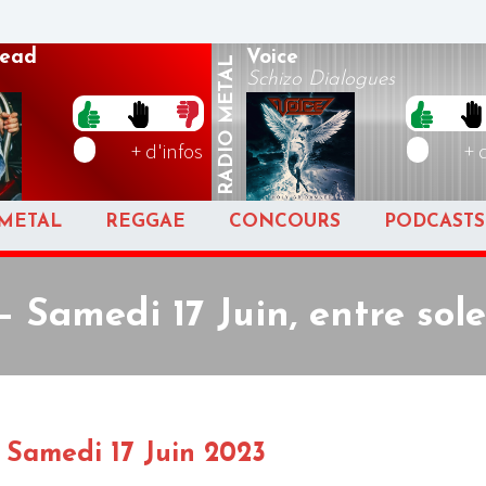
ead
Voice
METAL
Schizo Dialogues
RADIO
+ d'infos
+ 
METAL
REGGAE
CONCOURS
PODCASTS
– Samedi 17 Juin, entre sole
Samedi 17 Juin 2023