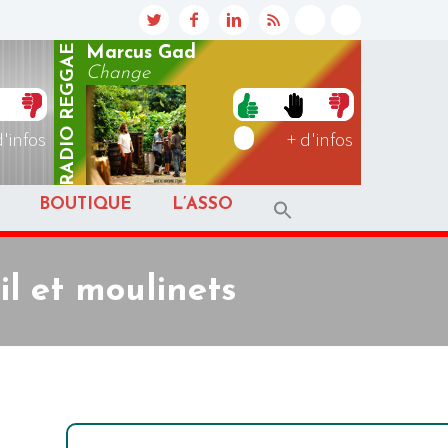
REGGAE
Marcus Gad
Change
RADIO
d'infos
+ d'infos
BOUTIQUE
L’ASSO
il et moulinets