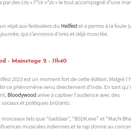
a par des cris «
F*ck n*zis
» le tout accompagné d’une ma
un répit aux festivaliers du
Hellfest
et a permis à la foule 
 journée, qui s’annonce d'ores et déjà musclée.
d - Mainstage 2 - 11h40
llfest
2023
est un moment fort de cette édition. Malgré l'
illir ce phénomène venu directement d’Inde. En tant qu
nt,
Bloodywood
arrive à captiver l'audience avec des
sociaux et politiques brûlants.
es morceaux tels que "Gaddaar", "BSDK.exe" et "Machi Bh
 influences musicales indiennes et le rap donne au concer