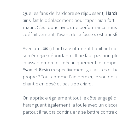
Que les fans de hardcore se réjouissent,
Hard
ainsi fait le déplacement pour taper bien fort 
matin.
C’est donc avec une performance mus
: d
éfinitivement, l’avant de la fosse s'est tra
LE GROS RIFFIFI
LE GROS
Avec un
Lois
(chant) absolument bouillant cour
Christmas
son énergie débordante. Il ne faut pas non pl
inlassablement et mécaniquement le tempo, r
Yvan
et
Kevin
(respectivement guitaristes et 
propre ? T
out comme l'an dernier, le son de l
chant bien dosé et pas trop criard.
On apprécie également tout le côté engagé du
haranguant également la foule avec un discou
partout il faudra continuer à se battre contr