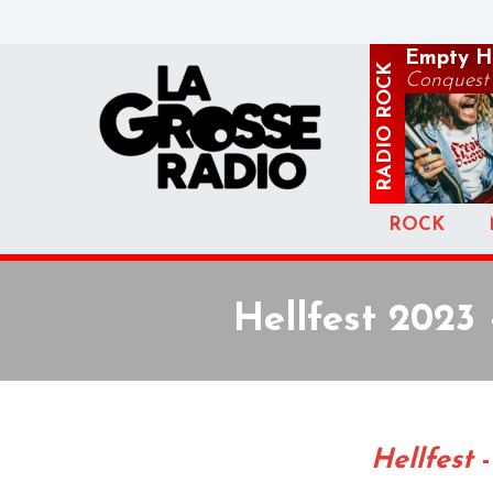
Empty H
ROCK
Conquest
RADIO
ROCK
Hellfest 2023 
Hellfest
-