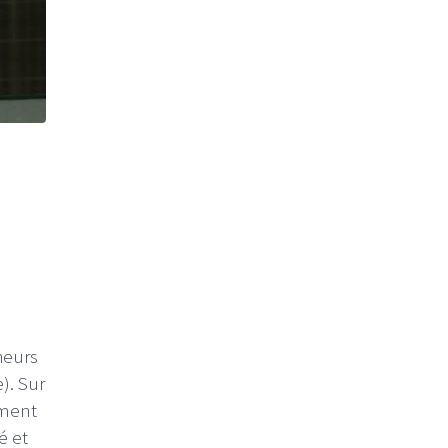
heurs
). Sur
ement
é et