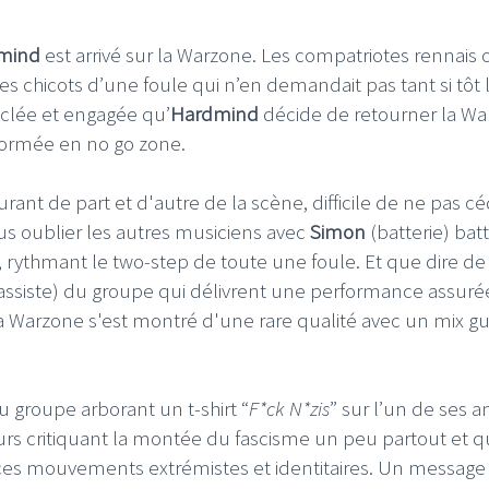
mind
est arrivé sur la Warzone. Les compatriotes rennais 
les chicots d’une foule qui n’en demandait pas tant si tôt 
clée et engagée qu’
Hardmind
décide de retourner la
Wa
nsformée en no go zone.
LE GROS RIFFIFI
 RIFFIFI –
LE GROS RIFFIFI – Surf
ant de part et d'autre de la scène, difficile de ne pas cé
 Riffifi 2025 !!!
The Covers !!!
us oublier les autres musiciens avec
Simon
(batterie) bat
ythmant le two-step de toute une foule. Et que dire d
bassiste) du groupe qui délivrent une performance assuré
a Warzone s'est montré d'une rare qualité avec un mix gui
 groupe arborant un t-shirt “
F*ck N*zis
” sur l’un de ses a
rs critiquant la montée du fascisme un peu partout et 
e ces mouvements extrémistes et identitaires. Un message