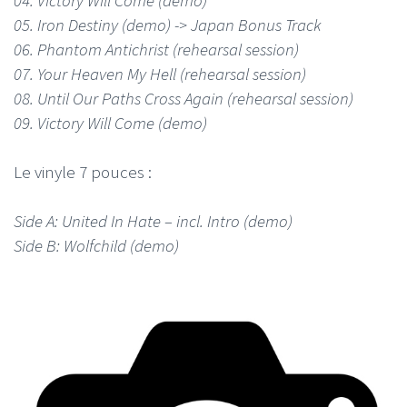
05. Iron Destiny (demo) -> Japan Bonus Track
06. Phantom Antichrist (rehearsal session)
07. Your Heaven My Hell (rehearsal session)
08. Until Our Paths Cross Again (rehearsal session)
09. Victory Will Come (demo)
Le vinyle 7 pouces :
Side A: United In Hate – incl. Intro (demo)
Side B: Wolfchild (demo)