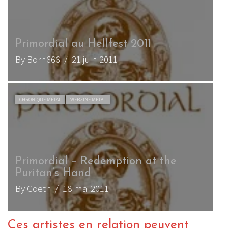
Primordial au Hellfest 2011
By Born666
/ 21 juin 2011
CHRONIQUE METAL
WEBZINE METAL
Primordial – Redemption at the
Puritan’s Hand
By Goeth
/ 18 mai 2011
Ces artistes en relation peuvent