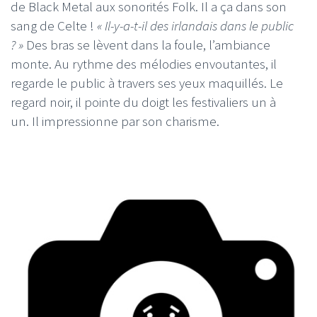
de Black Metal aux sonorités Folk. Il a ça dans son
sang de Celte !
« Il-y-a-t-il des irlandais dans le public
? »
Des bras se lèvent dans la foule, l’ambiance
monte. Au rythme des mélodies envoutantes, il
regarde le public à travers ses yeux maquillés. Le
regard noir, il pointe du doigt les festivaliers un à
un. Il impressionne par son charisme.