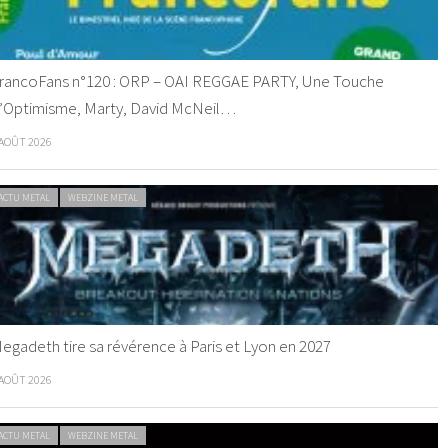
rancoFans n°120 : ORP – OAI REGGAE PARTY, Une Touche
’Optimisme, Marty, David McNeil…
 AOÛT 2026
ACTU METAL
WEBZINE METAL
egadeth tire sa révérence à Paris et Lyon en 2027
 AOÛT 2026
ACTU METAL
WEBZINE METAL