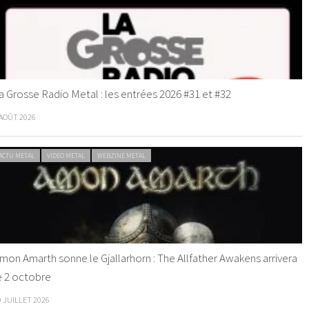
a Grosse Radio Metal : les entrées 2026 #31 et #32
 AOÛT 2026
ACTU METAL
VIDEO METAL
WEBZINE METAL
mon Amarth sonne le Gjallarhorn : The Allfather Awakens arrivera
e 2 octobre
0 JUILLET 2026