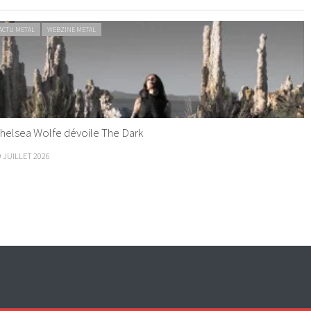
ACTU METAL
WEBZINE METAL
helsea Wolfe dévoile The Dark
9 JUILLET 2026