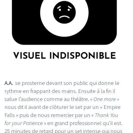
A.A.
se prosterne devant son public qui donne le
rythme en frappant des mains. Ensuite à la fin il
salue l’audience comme au théâtre.
« One more »
nous dit il avant de clôturer le set par un « Empire
Falls » puis de nous remercier par un
« Thank You
for your Patience »
en grand professionnel qu’il est.
25 minutes de retard pour un set intense qui nous