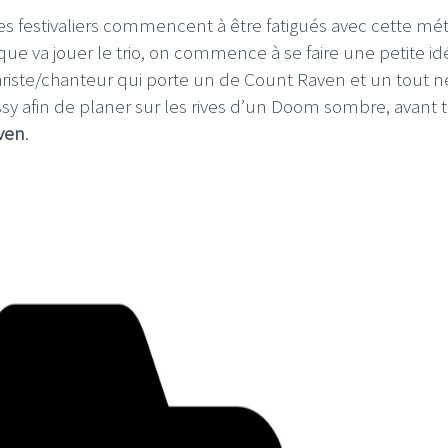
es festivaliers commencent à être fatigués avec cette mé
ue va jouer le trio, on commence à se faire une petite id
itariste/chanteur qui porte un de Count Raven et un tout n
Roissy afin de planer sur les rives d’un Doom sombre, avant 
ven
.