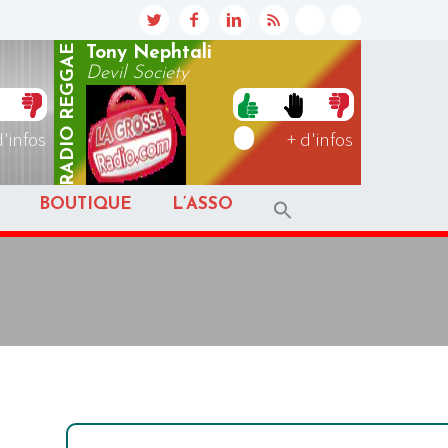
REGGAE
Tony Nephtali
Devil Society
RADIO
d'infos
+ d'infos
BOUTIQUE
L’ASSO