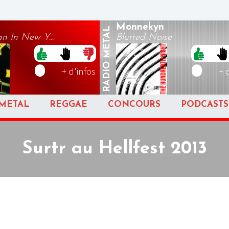
Monnekyn
METAL
n In New Y...
Blurred Noise
RADIO
+ d'infos
+ 
METAL
REGGAE
CONCOURS
PODCASTS
Surtr au Hellfest 2013