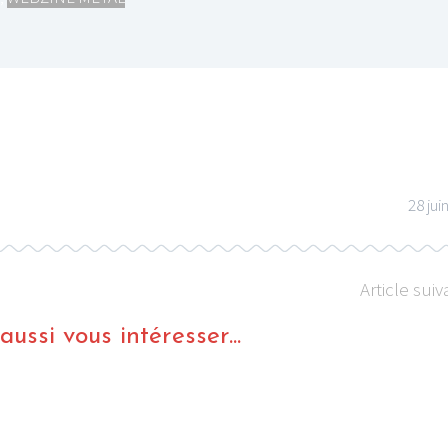
28 jui
Article suiv
ussi vous intéresser...