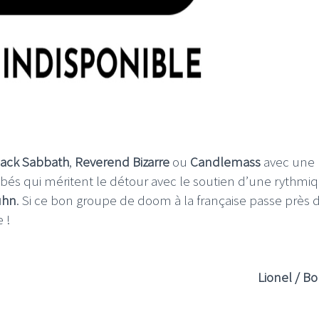
lack Sabbath
,
Reverend Bizarre
ou
Candlemass
avec une
mbés qui méritent le détour avec le soutien d’une rythmi
uhn
. Si ce bon groupe de doom à la française passe près 
e !
Lionel / Bo