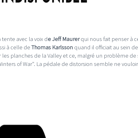
 tente avec la voix d
e Jeff Maurer
qui nous fait penser à c
I
LE GROS RIFFIFI
si à celle de
Thomas Karlsson
quand il officiait au sein de
ler les planches de la Valley et ce, malgré un problème de
S RIFFIFI –
LE GROS RIFFIFI – Su
as Riffifi 2025 !!!
The Covers !!!
inters of War". La pédale de distorsion semble ne vouloi