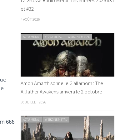
La Grosse Radio Metal : les entrées 2026 #31
et #32
4 AOÛT 2026
ACTU METAL
VIDEO METAL
WEBZINE METAL
que
Amon Amarth sonne le Gjallarhorn : The
de
Allfather Awakens arrivera le 2 octobre
30 JUILLET 2026
ACTU METAL
WEBZINE METAL
rn 666