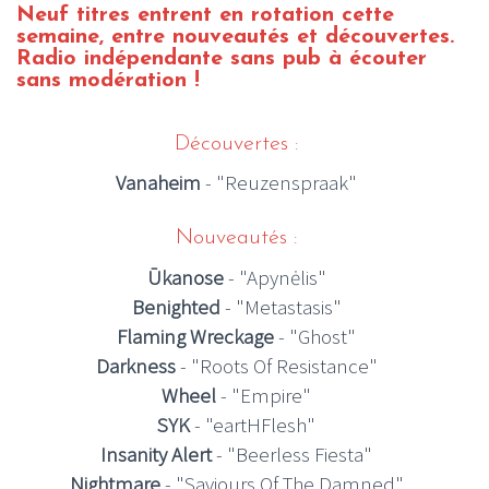
Neuf
titres entrent en rotation cette
semaine
, entre nouveautés et découvertes.
Radio indépendante sans pub à écouter
sans modération !
Découvertes :
Vanaheim
- "Reuzenspraak"
Nouveautés :
Ū
kanose
- "
Apynėlis
"
Benighted
- "Metastasis"
Flaming Wreckage
- "Ghost"
Darkness
- "Roots Of Resistance"
Wheel
- "Empire"
SYK
- "eartHFlesh"
Insanity Alert
- "Beerless Fiesta"
Nightmare
- "Saviours Of The Damned"