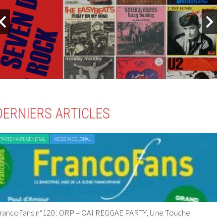
DERNIERS ARTICLES
PARTENAIRE GENERAL
WEBZINE GLOBAL
rancoFans n°120 : ORP – OAI REGGAE PARTY, Une Touche