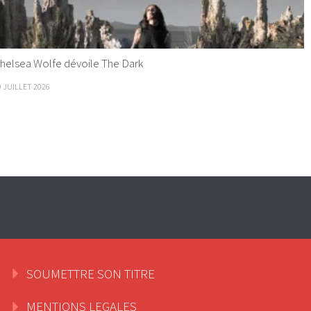
helsea Wolfe dévoile The Dark
9 JUILLET 2026
SOUMETTRE SON TITRE
MENTIONS LEGALES