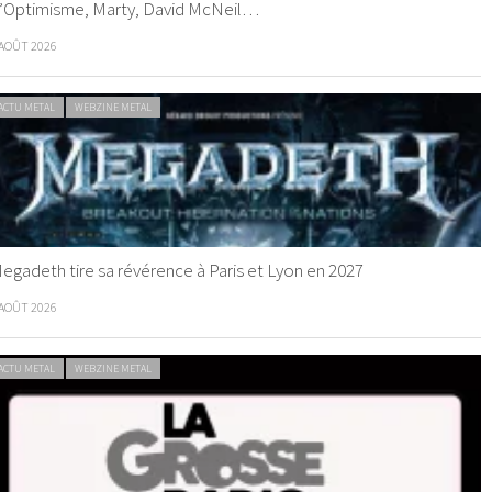
’Optimisme, Marty, David McNeil…
 AOÛT 2026
ACTU METAL
WEBZINE METAL
egadeth tire sa révérence à Paris et Lyon en 2027
 AOÛT 2026
ACTU METAL
WEBZINE METAL