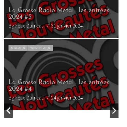
La Grosse Radio Metal : les entrées
L
2024 #14
By Felix Darricau
/ 3 avril 2024
B
ACTU METAL
WEBZINE METAL
La Grosse Radio Metal : les entrées
L
2024 #13
By Felix Darricau
/ 27 mars 2024
B
ACTU METAL
WEBZINE METAL