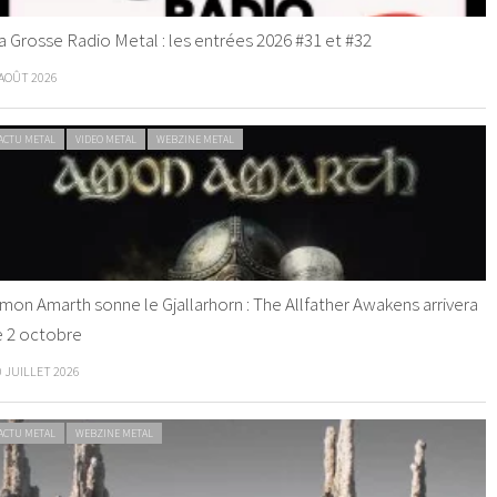
a Grosse Radio Metal : les entrées 2026 #31 et #32
 AOÛT 2026
ACTU METAL
VIDEO METAL
WEBZINE METAL
mon Amarth sonne le Gjallarhorn : The Allfather Awakens arrivera
e 2 octobre
0 JUILLET 2026
ACTU METAL
WEBZINE METAL