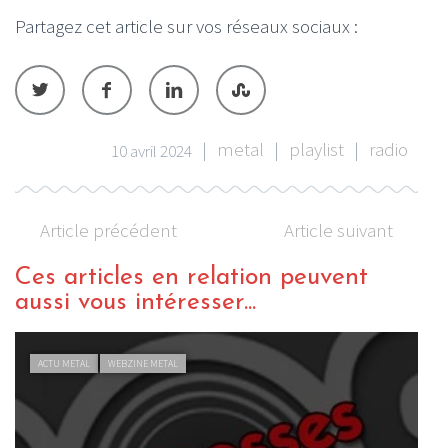
Partagez cet article sur vos réseaux sociaux :
|
metal
|
playlist
|
radio
10 avril 2024
Article précédent
Article suivant
Ces articles en relation peuvent
aussi vous intéresser...
ACTU METAL
WEBZINE METAL