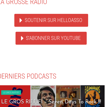
LA GROSSE RADIO
SOUTENIR SUR HELLOASSO
S'ABONNER SUR YOUTUBE
DERNIERS PODCASTS
LE GROS RIFFIFI
LE GROS RIFFIFI – Nineties Riffifi !!!