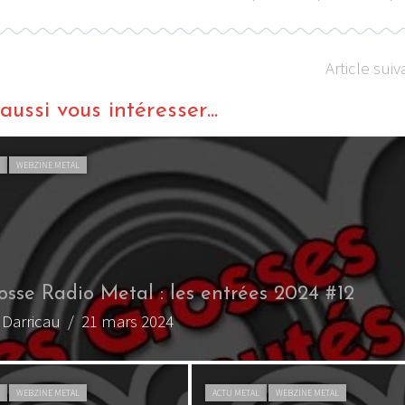
Article suiv
ussi vous intéresser...
L
WEBZINE METAL
osse Radio Metal : les entrées 2024 #7
x Darricau
/ 14 février 2024