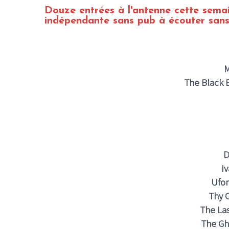
Douze
entrées à l'antenne cette sema
indépendante sans pub à écouter sans
M
The Black 
D
I
Uf
Thy 
The La
The Gh