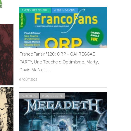
PARTENAIRE GENERAL
WEBZINE GLOBAL
FrancoFans n°120 : ORP – OAI REGGAE
PARTY, Une Touche d’Optimisme, Marty,
David McNeil…
6 AOÛT 2026
ACTU METAL
WEBZINE METAL