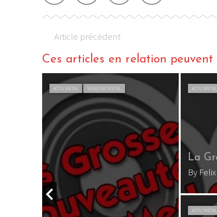
Article précédent
Ces articles en relation peuvent a
ACTU METAL
WEBZINE METAL
ACTU META
La Gr
By Feli