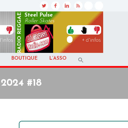
REGGAE
Steel Pulse
Roller Skates
RADIO
d'infos
+ d'infos
BOUTIQUE
L’ASSO
 2024 #18