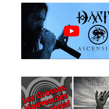
LE GROS RIFFIFI
LE GROS RIFFIF
LE GROS RIFFIFI –
LE GRO
Christmas Riffifi 2025 !!!
The Cov