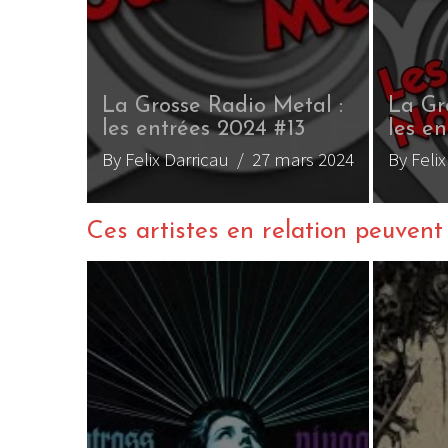
La Grosse Radio Metal :
les entrées 2024 #8
etal :
#10
By Felix Darricau
/ 22 février
rs 2024
2024
Ces artistes en relation peuvent a