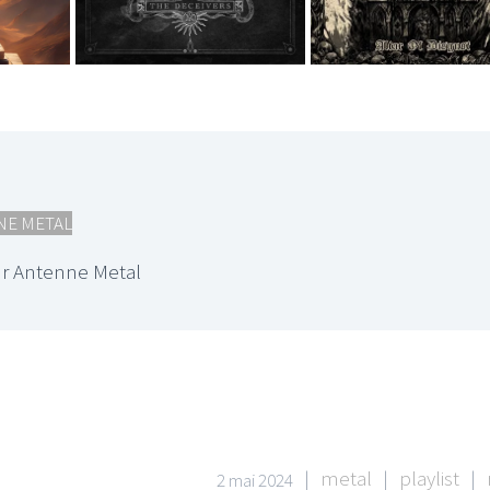
NE METAL
r Antenne Metal
|
metal
|
playlist
|
2 mai 2024