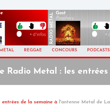
ce
Gost
METAL
Prophecy
RADIO
+ d'infos
+ 
METAL
REGGAE
CONCOURS
PODCASTS
e Radio Metal : les entrées
 entrées de la semaine
à
l'antenne Metal de La