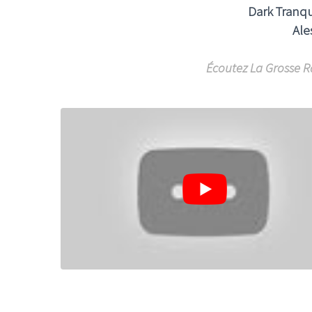
Dark Tranqui
Ale
Écoutez La Grosse R