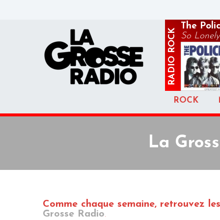
The Poli
ROCK
So Lonely
RADIO
ROCK
La Gross
Comme chaque semaine, retrouvez les
Grosse Radio
.