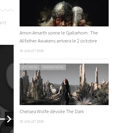
ant
Amon Amarth sonne le Gjallarhorn : The
Allfather Awakens arrivera le 2 octobre
30 JUILLET 2026
ACTU METAL
WEBZINE METAL
ACTU METAL
WEB
ACTU METAL
WEBZINE METAL
La Grosse
By Felix Dar
Chelsea Wolfe dévoile The Dark
29 JUILLET 2026
ACTU METAL
WEB