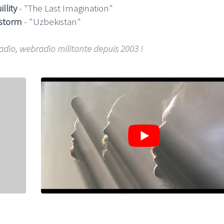
llity
- "The Last Imagination"
storm
- "Uzbekistan"
adio, webradio militante depuis 2003 !