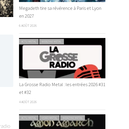
Megadeth tire sa révérence à Paris et Lyon
en 2027
6 AOÛT 2026
ACTU METAL
WEBZINE METAL
La Grosse Radio Metal : les entrées 2026 #31
et #32
4 AOÛT 2026
ACTU METAL
VIDEO METAL
WEBZINE METAL
radio