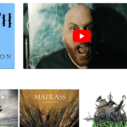
I
LE GROS RIFFIFI
S RIFFIFI – Surfin’
LE GROS RIFFIFI –
ers !!!
Littératurock !!!