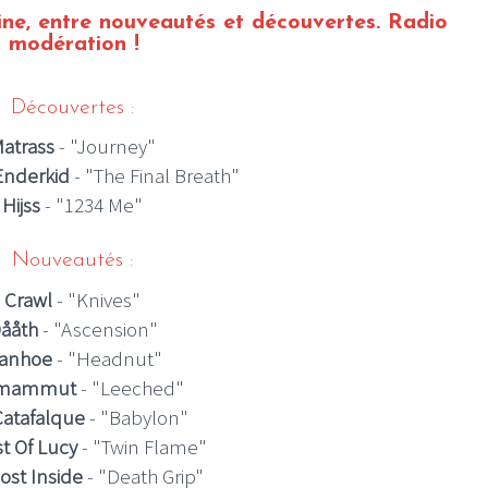
ine
, entre nouveautés et découvertes.
Radio
 modération !
Découvertes :
atrass
- "Journey"
Enderkid
- "The Final Breath"
Hijss
- "1234 Me"
Nouveautés :
Crawl
- "Knives"
ååth
- "Ascension"
vanhoe
- "Headnut"
omammut
- "Leeched"
Catafalque
- "Babylon"
st Of Lucy
- "Twin Flame"
ost Inside
- "Death Grip"