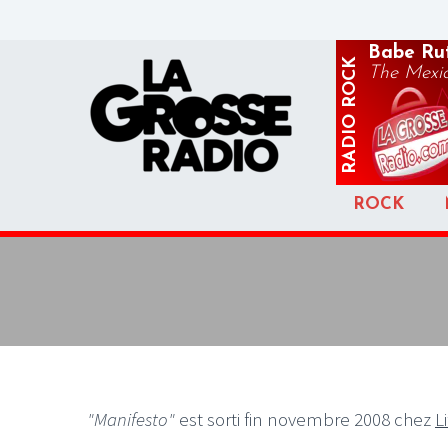
Babe Ru
ROCK
The Mexi
RADIO
ROCK
"Manifesto"
est sorti fin novembre 2008 chez
L