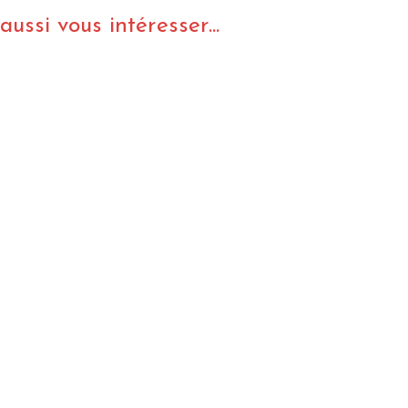
ussi vous intéresser...
I
LE GROS RIFFIFI
S RIFFIFI –
LE GROS RIFFIFI – Su
as Riffifi 2025 !!!
The Covers !!!