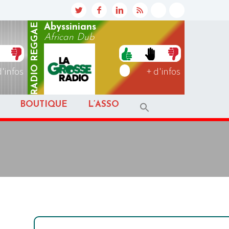
REGGAE
Abyssinians
African Dub
RADIO
d'infos
+ d'infos
BOUTIQUE
L’ASSO