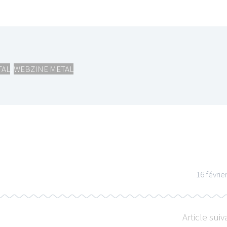
TAL
,
WEBZINE METAL
16 févrie
Article suiv