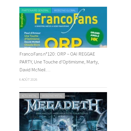
PARTENAIRE GENERAL
WEBZINE GLOBAL
FrancoFans n°120 : ORP – OAI REGGAE
PARTY, Une Touche d’Optimisme, Marty,
David McNeil…
6 AOÛT 2026
ACTU METAL
WEBZINE METAL