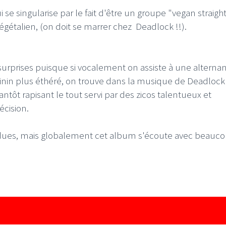
 singularise par le fait d'être un groupe "vegan straigh
 végétalien, (on doit se marrer chez Deadlock !!).
 surprises puisque si vocalement on assiste à une alterna
inin plus éthéré, on trouve dans la musique de Deadlock
tantôt rapisant le tout servi par des zicos talentueux et
écision.
ndues, mais globalement cet album s'écoute avec beauc