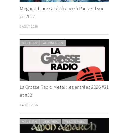
Megadeth tire sa révérence à Paris et Lyon
en 2027
6 AOÛT 2026
ACTU METAL
WEBZINE METAL
La Grosse Radio Metal : les entrées 2026 #31
et #32
4 AOÛT 2026
ACTU METAL
VIDEO METAL
WEBZINE METAL