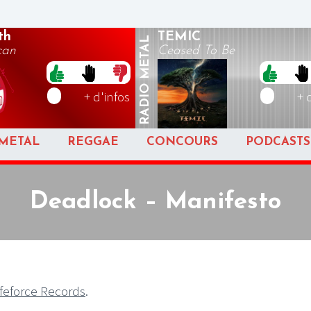
th
TEMIC
METAL
can
Ceased To Be
RADIO
+ d'infos
+ 
METAL
REGGAE
CONCOURS
PODCASTS
Deadlock – Manifesto
ifeforce Records
.