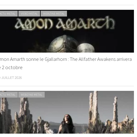
ACTU METAL
VIDEO METAL
WEBZINE METAL
mon Amarth sonne le Gjallarhorn : The Allfather Awakens arrivera
e 2 octobre
0 JUILLET 2026
ACTU METAL
WEBZINE METAL