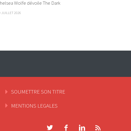
helsea Wolfe dévoile The Dark
9 JUILLET 2026
SOUMETTRE SON TITRE
MENTIONS LEGALES