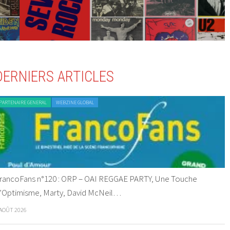
DERNIERS ARTICLES
PARTENAIRE GENERAL
WEBZINE GLOBAL
rancoFans n°120 : ORP – OAI REGGAE PARTY, Une Touche
’Optimisme, Marty, David McNeil…
 AOÛT 2026