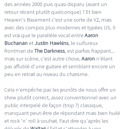
des années 2000 puis quasi disparu (avant un
retour récent plutôt quelconque) ? Et bien
Heaven's Basement c'est une sorte de V2, mais
avec des compos plus modernes et typées US. Il
est vrai que le parallèle vocal entre
Aaron
Buchanan
et
Justin Hawkins
, le sulfureux
frontman de
The Darkness
, est parfois frappant...
mais sur scène, c'est autre chose,
Aaron
n'étant
pas affublé d'une guitare et semblant encore un
peu en retrait au niveau du charisme.
Cela n'empêche pas les jeunôts de nous offrir un
show plutôt correct, assez conventionnel avec un
public interpelé de façon (trop ?) classique,
manquant peut-être de répondant mais bien huilé
et rock 'n' roll à souhait. Faut dire qu'après les
délurés de
Waltari
il fallait s'attendre à une