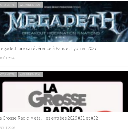
ACTU METAL
WEBZINE METAL
egadeth tire sa révérence à Paris et Lyon en 2027
 AOÛT 2026
ACTU METAL
WEBZINE METAL
a Grosse Radio Metal : les entrées 2026 #31 et #32
 AOÛT 2026