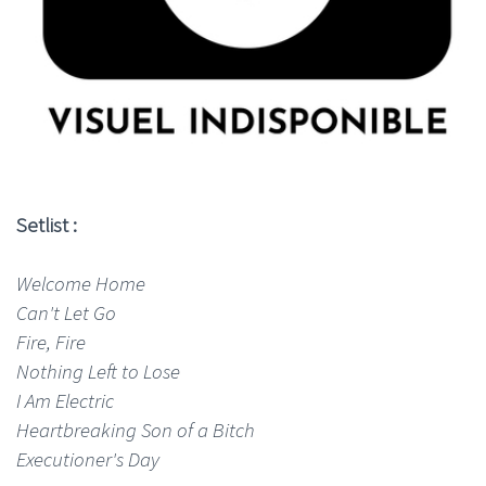
Setlist :
Welcome Home
Can't Let Go
Fire, Fire
Nothing Left to Lose
I Am Electric
Heartbreaking Son of a Bitch
Executioner's Day