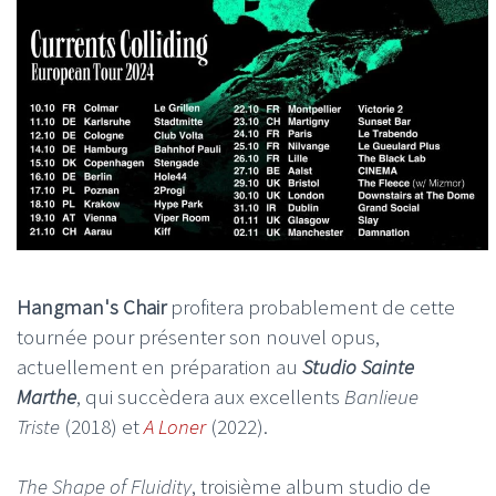
Hangman's Chair
profitera probablement de cette
tournée pour présenter son nouvel opus,
actuellement en préparation au
Studio Sainte
Marthe
, qui succèdera aux excellents
Banlieue
Triste
(2018) et
A Loner
(2022).
The Shape of Fluidity
, troisième album studio de