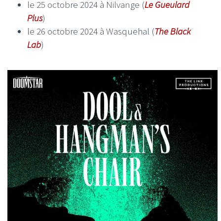
le 25 octobre 2024 à Nilvange (
Le Gueulard
Plus
)
le 26 octobre 2024 à Wasquehal (
The Black
Lab
)