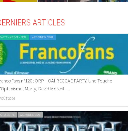
DERNIERS ARTICLES
PARTENAIRE GENERAL
WEBZINE GLOBAL
rancoFans n°120 : ORP – OAI REGGAE PARTY, Une Touche
’Optimisme, Marty, David McNeil…
 AOÛT 2026
ACTU METAL
WEBZINE METAL