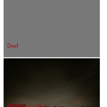
Dool
Hangman’s Chair