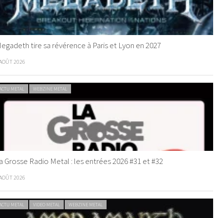
egadeth tire sa révérence à Paris et Lyon en 2027
 AOÛT 2026
ACTU METAL
WEBZINE METAL
a Grosse Radio Metal : les entrées 2026 #31 et #32
 AOÛT 2026
ACTU METAL
VIDEO METAL
WEBZINE METAL