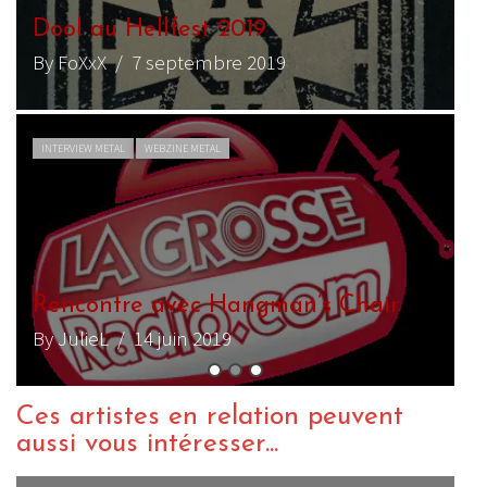
A
B
B
Ces artistes en relation peuvent
aussi vous intéresser...