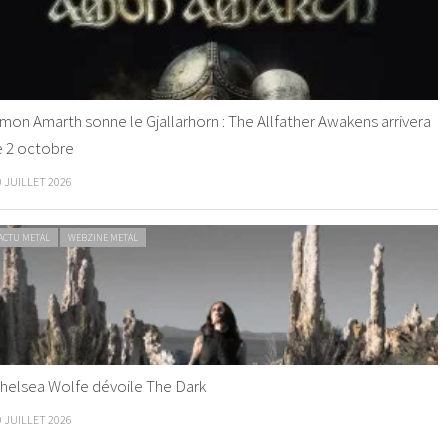
mon Amarth sonne le Gjallarhorn : The Allfather Awakens arrivera
e 2 octobre
0 JUILLET 2026
ACTU METAL
WEBZINE METAL
helsea Wolfe dévoile The Dark
9 JUILLET 2026