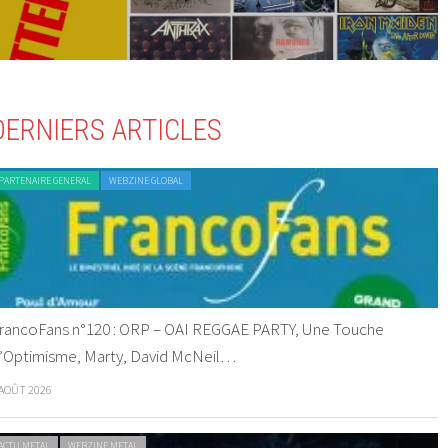
DERNIERS ARTICLES
PARTENAIRE GENERAL
WEBZINE GLOBAL
rancoFans n°120 : ORP – OAI REGGAE PARTY, Une Touche
’Optimisme, Marty, David McNeil…
 AOÛT 2026
ACTU METAL
WEBZINE METAL