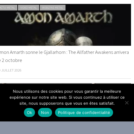
ACTU METAL
VIDEO METAL
WEBZINE METAL
mon Amarth sonne le Gjallarhorn : The Allfather Awakens arrivera
e 2 octobre
0 JUILLET 2026
ACTU METAL
WEBZINE METAL
Nous utilisons des cookies pour vous garantir la meilleure
expérience sur notre site web. Si vous continuez à utiliser ce
site, nous supposerons que vous en êtes satisfait.
Ok
Non
Politique de confidentialité
helsea Wolfe dévoile The Dark