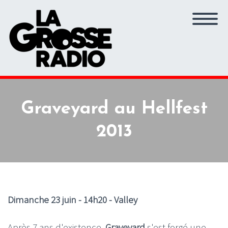
Graveyard au Hellfest
2013
Dimanche 23 juin - 14h20 - Valley
Après 7 ans d'existence,
Graveyard
s'est forgé une