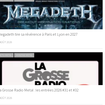
egadeth tire sa révérence à Paris et Lyon en 2027
 AOÛT 2026
ACTU METAL
WEBZINE METAL
a Grosse Radio Metal : les entrées 2026 #31 et #32
 AOÛT 2026