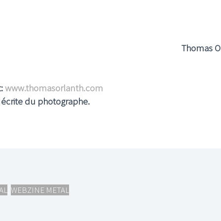
Thomas O
t:
www.thomasorlanth.com
n écrite du photographe.
AL
,
WEBZINE METAL