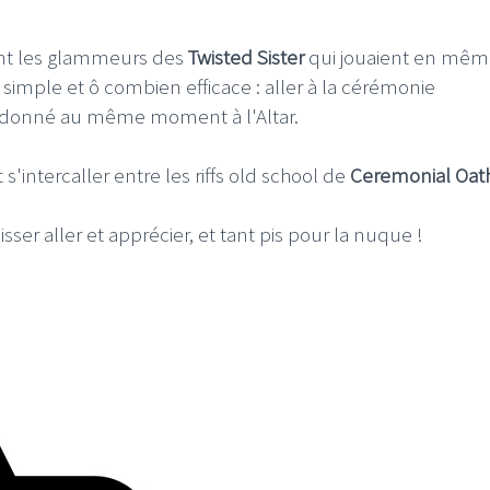
ant les glammeurs des
Twisted Sister
qui jouaient en mê
n simple et ô combien efficace : aller à la cérémonie
 donné au même moment à l'Altar.
'intercaller entre les riffs old school de
Ceremonial Oat
isser aller et apprécier, et tant pis pour la nuque !