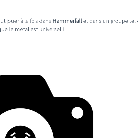
t jouer à la fois dans
Hammerfall
et dans un groupe tel
ue le metal est universel !
I
LE GROS RIFFIFI
S RIFFIFI –
LE GROS RIFFIFI – Su
as Riffifi 2025 !!!
The Covers !!!