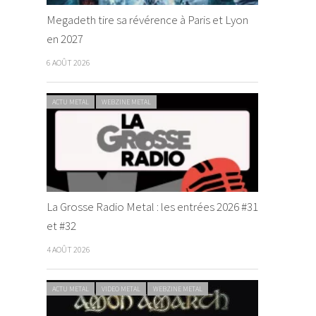
Megadeth tire sa révérence à Paris et Lyon
en 2027
6 AOÛT 2026
ACTU METAL
WEBZINE METAL
La Grosse Radio Metal : les entrées 2026 #31
et #32
4 AOÛT 2026
ACTU METAL
VIDEO METAL
WEBZINE METAL