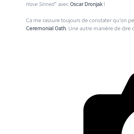
Have Sinned
" avec
Oscar Dronjak
!
Ca me rassure toujours de constater qu'on peu
Ceremonial Oath
. Une autre manière de dire q
LE GROS RIFFIF
LE GRO
Christm