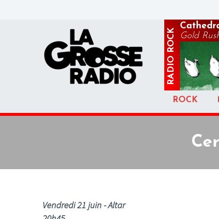
Cathedr
ROCK
Gold Rus
RADIO
ROCK
Cer
Vendredi 21 juin - Altar
20h45