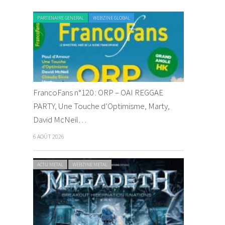
PARTENAIRE GENERAL
WEBZINE GLOBAL
FrancoFans n°120 : ORP – OAI REGGAE
PARTY, Une Touche d’Optimisme, Marty,
David McNeil…
6 AOÛT 2026
ACTU METAL
WEBZINE METAL