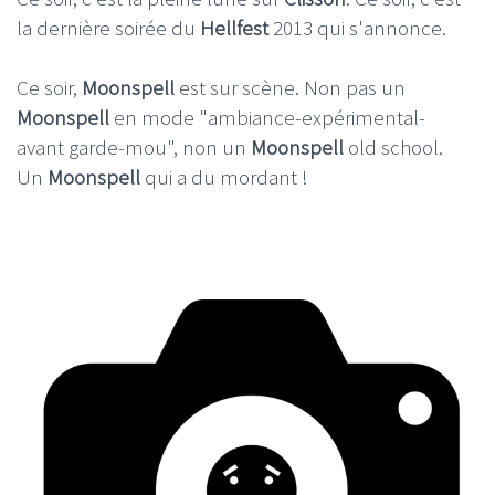
la dernière soirée du
Hellfest
2013 qui s'annonce.
Ce soir,
Moonspell
est sur scène. Non pas un
Moonspell
en mode "ambiance-expérimental-
avant garde-mou", non un
Moonspell
old school.
Un
Moonspell
qui a du mordant !