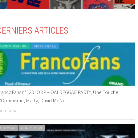
DERNIERS ARTICLES
PARTENAIRE GENERAL
WEBZINE GLOBAL
rancoFans n°120 : ORP – OAI REGGAE PARTY, Une Touche
’Optimisme, Marty, David McNeil…
 AOÛT 2026
ACTU METAL
WEBZINE METAL