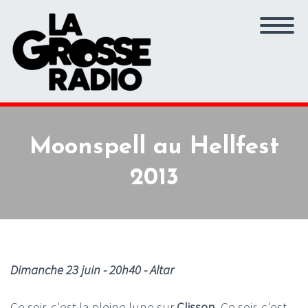
Moonspell au Hellfest
2013
Dimanche 23 juin - 20h40 - Altar
Ce soir, c'est la pleine lune sur
Clisson
. Ce soir, c'est