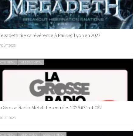
egadeth tire sa révérence à Paris et Lyon en 2027
 AOÛT 2026
ACTU METAL
WEBZINE METAL
a Grosse Radio Metal : les entrées 2026 #31 et #32
 AOÛT 2026
ACTU METAL
VIDEO METAL
WEBZINE METAL