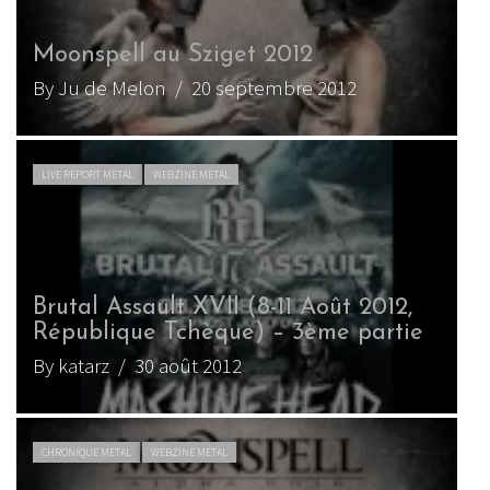
Moonspell au Sziget 2012
By Ju de Melon
/ 20 septembre 2012
LIVE REPORT METAL
WEBZINE METAL
Brutal Assault XVII (8-11 Août 2012,
République Tchèque) – 3ème partie
By katarz
/ 30 août 2012
CHRONIQUE METAL
WEBZINE METAL