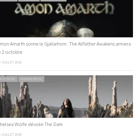
mon Amarth sonne le Gjallarhorn : The Allfather Awakens arrivera
e 2 octobre
0 JUILLET 2026
ACTU METAL
WEBZINE METAL
helsea Wolfe dévoile The Dark
9 JUILLET 2026