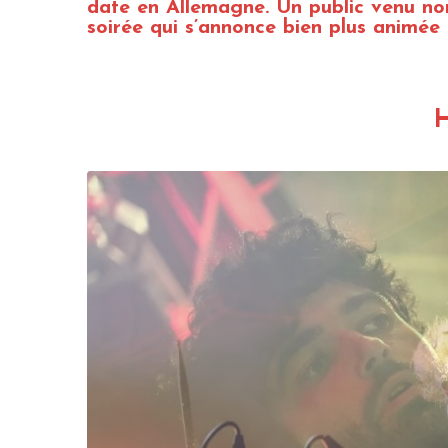
date en Allemagne. Un public venu n
soirée qui s’annonce bien plus animée 