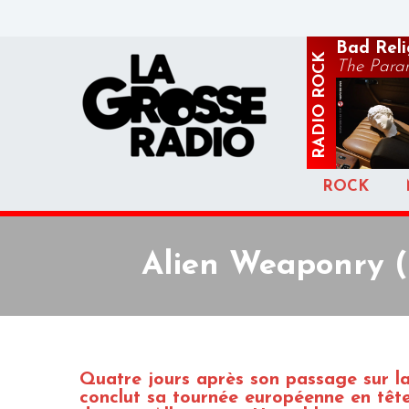
Bad Reli
ROCK
The Paran
RADIO
ROCK
Alien Weaponry (+
Quatre jours après son passage sur 
conclut sa tournée européenne en tête