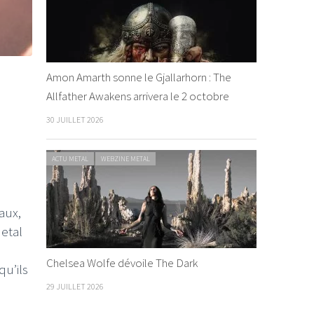
Amon Amarth sonne le Gjallarhorn : The
Allfather Awakens arrivera le 2 octobre
30 JUILLET 2026
ACTU METAL
WEBZINE METAL
aux,
etal
Chelsea Wolfe dévoile The Dark
qu’ils
29 JUILLET 2026