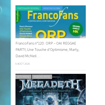
PARTENAIRE GENERAL
WEBZINE GLOBAL
FrancoFans n°120 : ORP – OAI REGGAE
PARTY, Une Touche d’Optimisme, Marty,
David McNeil…
6 AOÛT 2026
ACTU METAL
WEBZINE METAL