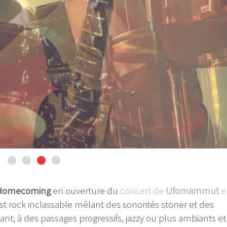
Homecoming
en ouverture du
concert de
Ufomammut
e
t rock inclassable mêlant des sonorités stoner et des
vant, à des passages progressifs, jazzy ou plus ambiants et