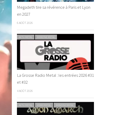
Megadeth tire sa révérence à Paris et Lyon
en 2027
6 AOÛT 2026
ACTU METAL
WEBZINE METAL
La Grosse Radio Metal : les entrées 2026 #31
et #32
4 AOÛT 2026
ACTU METAL
VIDEO METAL
WEBZINE METAL