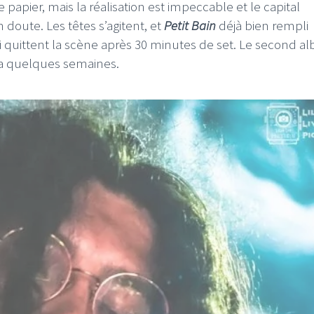
papier, mais la réalisation est impeccable et le capital
n doute. Les têtes s’agitent, et
Petit Bain
déjà bien rempli
 quittent la scène après 30 minutes de set. Le second a
l y a quelques semaines.
I
LE GROS RIFFIFI
S RIFFIFI – Surfin’
LE GROS RIFFIFI –
ers !!!
Littératurock !!!