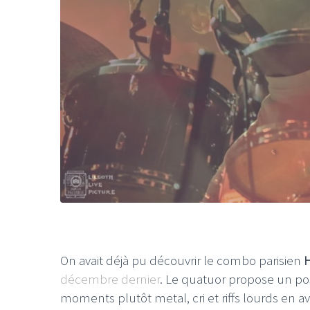
On avait déjà pu découvrir le combo parisien
décembre dernier
. Le quatuor propose un pos
moments plutôt metal, cri et riffs lourds en a