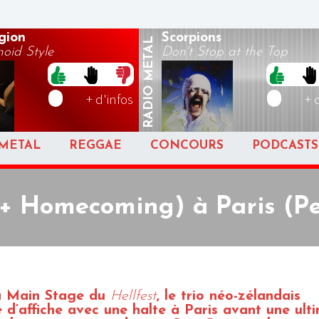
gion
Scorpions
METAL
oid Style
Don't Stop at the Top
RADIO
+ d'infos
+ 
METAL
REGGAE
CONCOURS
PODCASTS
 Homecoming) à Paris (Pet
la Main Stage du
Hellfest
, le trio néo-zélandais
 d’affiche avec une halte à Paris avant une ult