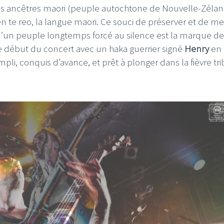
es ancêtres maori (peuple autochtone de Nouvelle-Zélan
n te reo, la langue maori. Ce souci de préserver et de me
ix d’un peuple longtemps forcé au silence est la marque de
e début du concert avec un haka guerrier signé
Henry
en 
pli, conquis d’avance, et prêt à plonger dans la fièvre tri