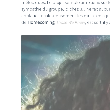
mélodiques. Le projet semble ambitieux sur le 
sympathie du groupe, ici chez lui, ne fait aucu
applaudit chaleureusement les musiciens qui
de
Homecoming
,
Those We Knew
, est sorti i
LE GROS RIFFIFI
LE GROS RIFFIF
LE GROS RIFFIFI –
LE GRO
Christmas Riffifi 2025 !!!
The Cov