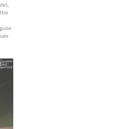
de),
ttre
guise
bale