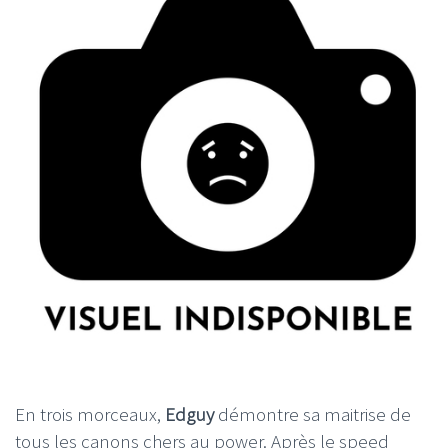
En trois morceaux,
Edguy
démontre sa maitrise de
tous les canons chers au power. Après le speed