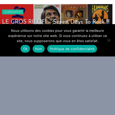
LE GROS RIFFIFI
LE GROS RIFFIFI – Seven Days To Rock !!!
Nous utilisons des cookies pour vous garantir la meilleure
expérience sur notre site web. Si vous continuez à utiliser ce
site, nous supposerons que vous en êtes satisfait.
Ok
Non
Politique de confidentialité
DERNIERS ARTICLES
PARTENAIRE GENERAL
WEBZINE GLOBAL