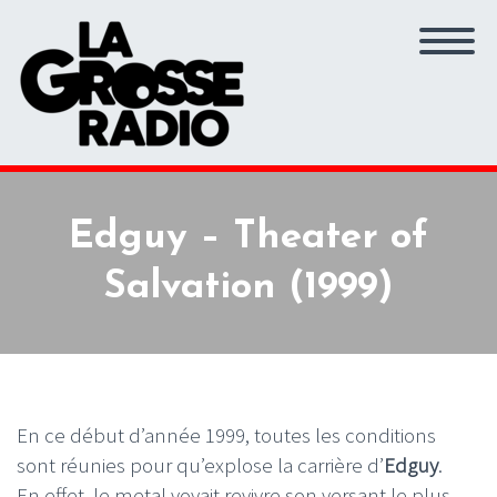
Edguy – Theater of
Salvation (1999)
En ce début d’année 1999, toutes les conditions
sont réunies pour qu’explose la carrière d’
Edguy
.
En effet, le metal voyait revivre son versant le plus