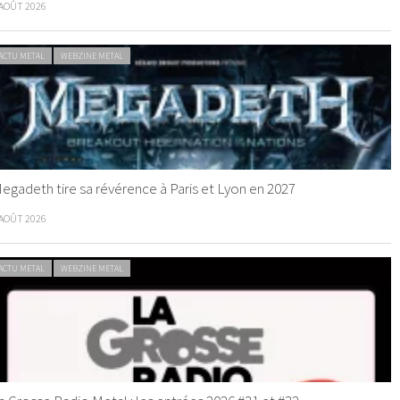
 AOÛT 2026
ACTU METAL
WEBZINE METAL
egadeth tire sa révérence à Paris et Lyon en 2027
 AOÛT 2026
ACTU METAL
WEBZINE METAL