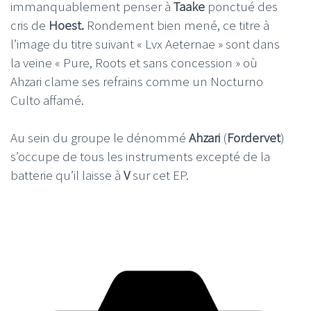
immanquablement penser à
Taake
ponctué des
cris de
Hoest.
Rondement bien mené, ce titre à
l’image du titre suivant « Lvx Aeternae » sont dans
la veine « Pure, Roots et sans concession » où
Ahzari clame ses refrains comme un Nocturno
Culto affamé.
Au sein du groupe le dénommé
Ahzari
(
Fordervet
)
s’occupe de tous les instruments excepté de la
batterie qu’il laisse à
V
sur cet EP.