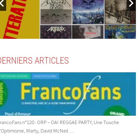
DERNIERS ARTICLES
PARTENAIRE GENERAL
WEBZINE GLOBAL
rancoFans n°120 : ORP – OAI REGGAE PARTY, Une Touche
’Optimisme, Marty, David McNeil…