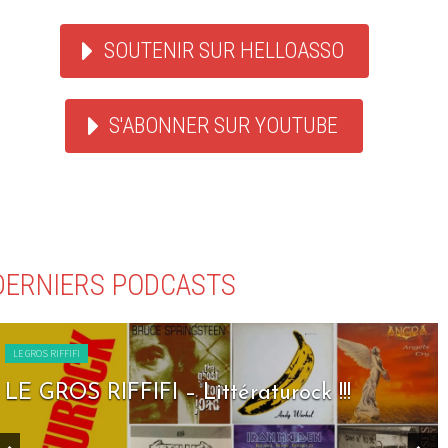
SOUTENIR SUR HELLOASSO
S'ABONNER SUR YOUTUBE
DERNIERS PODCASTS
LE GROS RIFFIFI
LE GROS RIFFIFI – Seven Days To Rock !!!