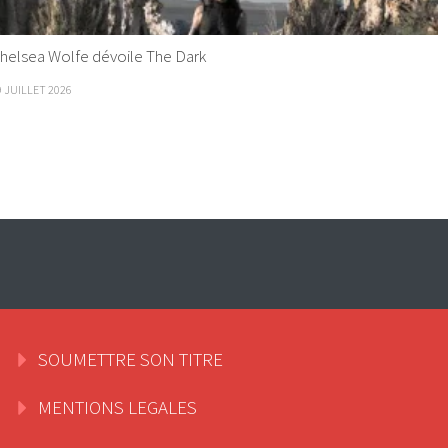
helsea Wolfe dévoile The Dark
9 JUILLET 2026
SOUMETTRE SON TITRE
MENTIONS LEGALES