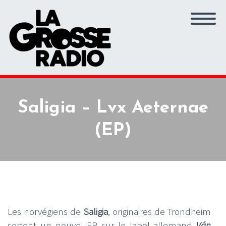
Saligia – Lvx Aeternae
(EP)
Les norvégiens de
Saligia
, originaires de Trondheim
sortent un nouvel EP sur le label allemand
Ván