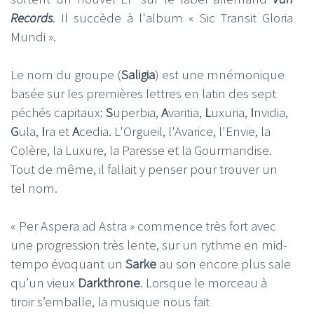
Records
. Il succède à l'album « Sic Transit Gloria
Mundi ».
Le nom du groupe (
Saligia
) est une mnémonique
basée sur les premières lettres en latin des sept
péchés capitaux:
S
uperbia,
A
varitia,
L
uxuria,
I
nvidia,
G
ula,
I
ra et
A
cedia. L'Orgueil, l'Avarice, l'Envie, la
Colère, la Luxure, la Paresse et la Gourmandise.
Tout de même, il fallait y penser pour trouver un
tel nom.
« Per Aspera ad Astra » commence très fort avec
une progression très lente, sur un rythme en mid-
tempo évoquant un
Sarke
au son encore plus sale
qu’un vieux
Darkthrone
. Lorsque le morceau à
tiroir s’emballe, la musique nous fait