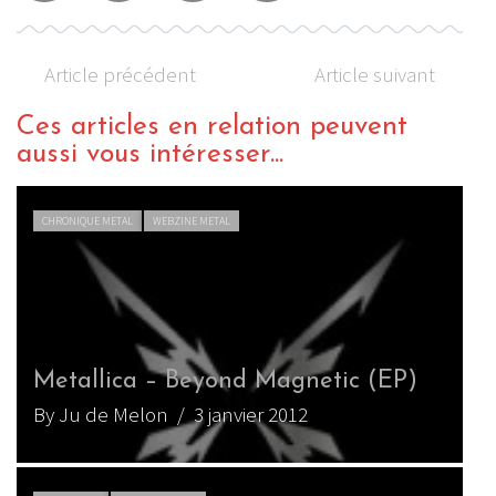
Article précédent
Article suivant
Ces articles en relation peuvent
aussi vous intéresser...
CHRONIQUE METAL
WEBZINE METAL
Newsted – Metal (EP)
M
By Karnogal
/ 14 janvier 2013
B