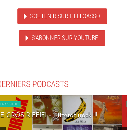
SOUTENIR SUR HELLOASSO
S'ABONNER SUR YOUTUBE
DERNIERS PODCASTS
LE GROS RIFFIFI
LE GROS RIFFIFI – Seven Days To Rock !!!