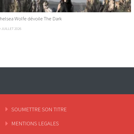
helsea Wolfe dévoile The Dark
9 JUILLET 2026
SOUMETTRE SON TITRE
MENTIONS LEGALES