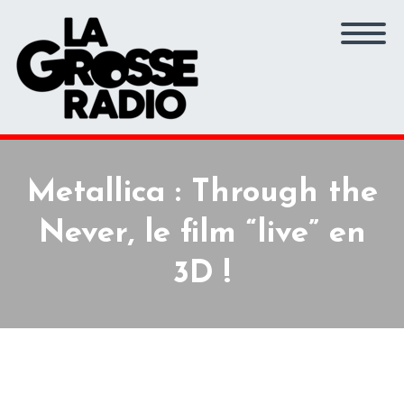
Metallica : Through the
Never, le film “live” en
3D !