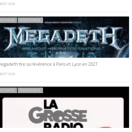
 AOÛT 2026
ACTU METAL
WEBZINE METAL
egadeth tire sa révérence à Paris et Lyon en 2027
 AOÛT 2026
ACTU METAL
WEBZINE METAL