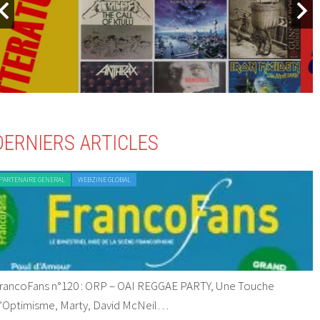
DERNIERS ARTICLES
PARTENAIRE GENERAL
WEBZINE GLOBAL
rancoFans n°120 : ORP – OAI REGGAE PARTY, Une Touche
’Optimisme, Marty, David McNeil…