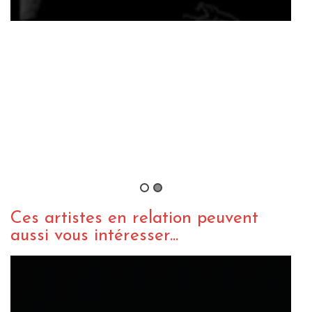
LIVE REPORT METAL
WEBZINE METAL
Metallica au Stade de France
(12.05.2012)
By Vyuuse
/ 21 mai 2012
Ces artistes en relation peuvent
aussi vous intéresser...