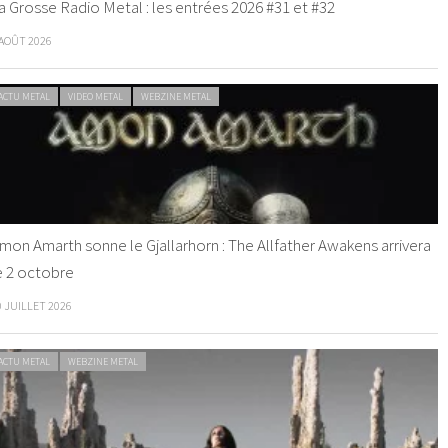
a Grosse Radio Metal : les entrées 2026 #31 et #32
 AOÛT 2026
ACTU METAL
VIDEO METAL
WEBZINE METAL
mon Amarth sonne le Gjallarhorn : The Allfather Awakens arrivera
e 2 octobre
0 JUILLET 2026
ACTU METAL
WEBZINE METAL