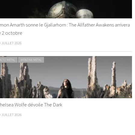
mon Amarth sonne le Gjallarhorn : The Allfather Awakens arrivera
e 2 octobre
0 JUILLET 2026
ACTU METAL
WEBZINE METAL
helsea Wolfe dévoile The Dark
9 JUILLET 2026