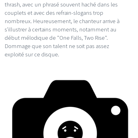
thrash, avec un phrasé souvent haché dans les
couplets et avec des refrain-slogans trop
nombreux. Heureusement, le chanteur arrive à
s’illustrer à certains moments, notamment au
début mélodique de "One Falls, Two Rise".
Dommage que son talent ne soit pas assez
exploité sur ce disque.