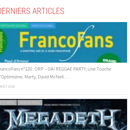
DERNIERS ARTICLES
PARTENAIRE GENERAL
WEBZINE GLOBAL
rancoFans n°120 : ORP – OAI REGGAE PARTY, Une Touche
’Optimisme, Marty, David McNeil…
 AOÛT 2026
ACTU METAL
WEBZINE METAL