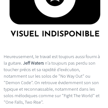
Heureusement, le travail est toujours aussi fourni à
la guitare.
Jeff Waters
n’a toujours pas perdu son
toucher précis et sa rapidité d’exécution,
notamment sur les solos de "No Way Out" ou
"Demon Code". On retrouve évidemment son son
typique et reconnaissable, notamment dans les
solos mélodiques comme sur "Fight The World" et
"One Falls, Two Rise".