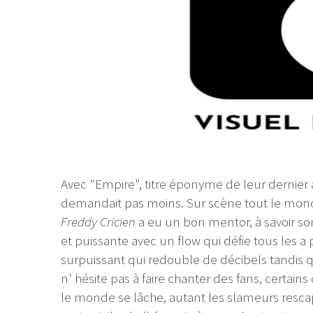
Avec "Empire", titre éponyme de leur dernier 
demandait pas moins. Sur scène tout le monde 
Freddy Cricien
a eu un bon mentor, à savoir son
et puissante avec un flow qui défie tous les a 
surpuissant qui redouble de décibels tandis 
n' hésite pas à faire chanter des fans, certain
le monde se lâche, autant les slameurs resca