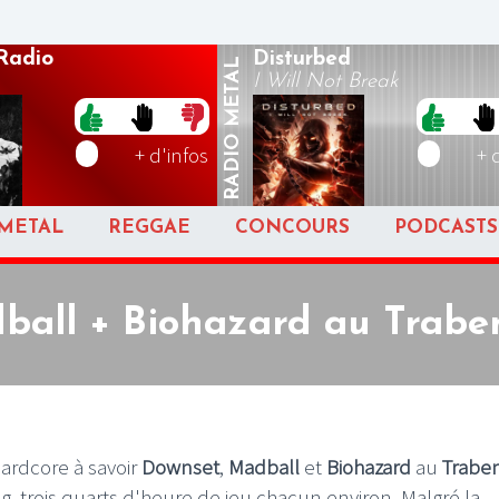
Radio
Disturbed
METAL
I Will Not Break
RADIO
+ d'infos
+ 
METAL
REGGAE
CONCOURS
PODCASTS
all + Biohazard au Traben
hardcore à savoir
Downset
,
Madball
et
Biohazard
au
Trabe
ng, trois quarts d'heure de jeu chacun environ. Malgré la