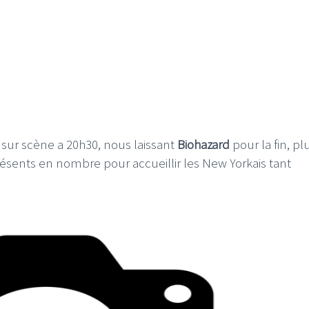
sur scène a 20h30, nous laissant
Biohazard
pour la fin, pl
ésents en nombre pour accueillir les New Yorkais tant