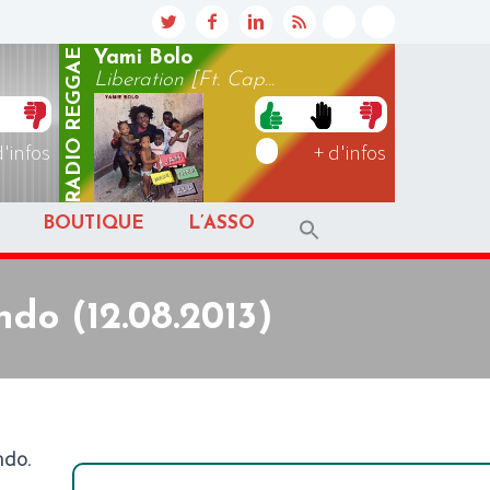
REGGAE
Yami Bolo
Liberation [Ft. Cap...
RADIO
d'infos
+ d'infos
BOUTIQUE
L’ASSO
do (12.08.2013)
ndo
.