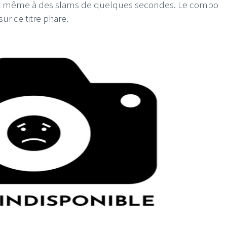
nt même à des slams de quelques secondes. Le combo
ur ce titre phare.
I
LE GROS RIFFIFI
S RIFFIFI –
LE GROS RIFFIFI – Su
as Riffifi 2025 !!!
The Covers !!!