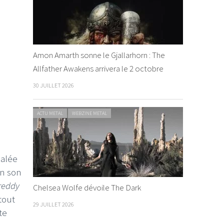
Amon Amarth sonne le Gjallarhorn : The
Allfather Awakens arrivera le 2 octobre
30 JUILLET 2026
ACTU METAL
WEBZINE METAL
calée
un son
reddy
Chelsea Wolfe dévoile The Dark
tout
29 JUILLET 2026
te