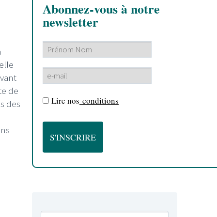
Abonnez-vous à notre
newsletter
à
elle
avant
te de
Lire nos
conditions
ès des
ans