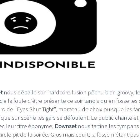
t
nous déballe son hardcore fusion pêchu bien groovy, l
e la foule d'être présente ce soir tandis qu'en fosse les c
ntro de "Eyes Shut Tight", morceau de choix puisque les fa
que sur scène les gars se défoulent. Le public chante e
ec leur titre éponyme,
Downset
nous tartine les tympans 
le pit de la soirée. Gros mais court, la fosse n'étant pas