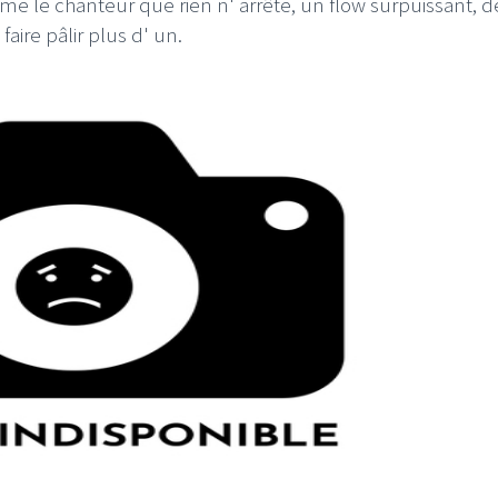
omme le chanteur que rien n' arrête, un flow surpuissant, d
aire pâlir plus d' un.