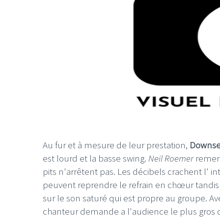
Au fur et à mesure de leur prestation,
Downse
est lourd et la basse swing.
Neil Roemer
remerci
pits n'arrêtent pas. Les décibels crachent l' i
peuvent reprendre le refrain en chœur tandis 
sur le son saturé qui est propre au groupe. Av
chanteur demande a l'audience le plus gros circ