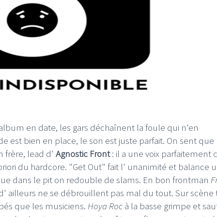
album en date, les gars déchaînent la foule qui n'en
est bien en place, le son est juste parfait. On sent que
 frère, lead d'
Agnostic Front
: il a une voix parfaitement 
priori du hardcore. "Get Out" fait l' unanimité et balance 
que dans le pit on redouble de slams. En bon frontman
F
s d' ailleurs ne se débrouillent pas mal du tout. Sur scène 
pés que les musiciens.
Hoya Roc
à la basse grimpe et sau