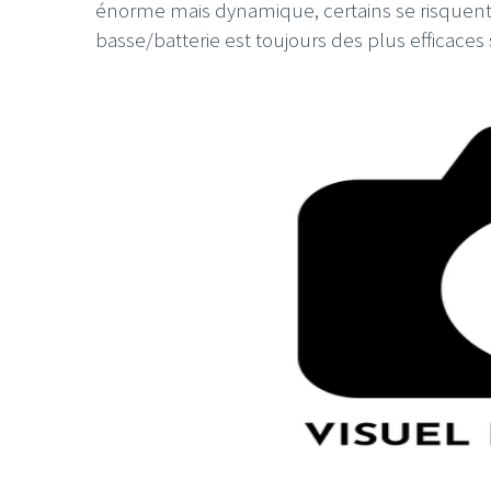
énorme mais dynamique, certains se risque
basse/batterie est toujours des plus efficaces s
LE GROS RIFFIF
LE GRO
Christm