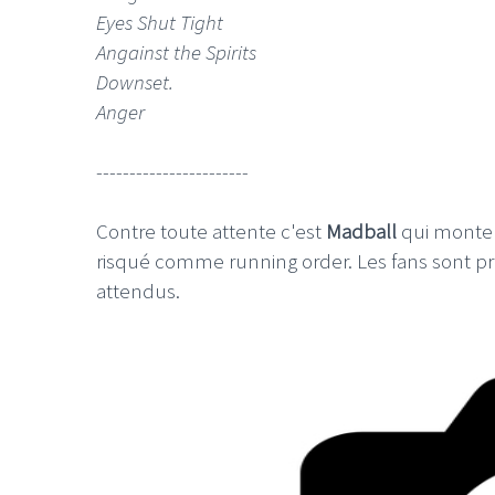
Eyes Shut Tight
Angainst the Spirits
Downset.
Anger
-----------------------
Contre toute attente c'est
Madball
qui monte 
risqué comme running order. Les fans sont pr
attendus.