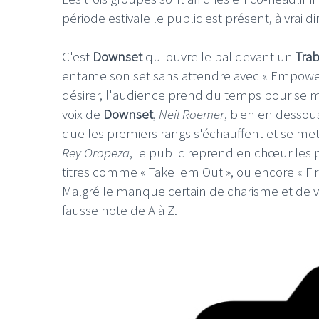
période estivale le public est présent, à vrai 
C'est
Downset
qui ouvre le bal devant un
Tra
entame son set sans attendre avec « Empower »
désirer, l'audience prend du temps pour se 
voix de
Downset
,
Neil Roemer
, bien en dessou
que les premiers rangs s'échauffent et se met
Rey Oropeza
, le public reprend en chœur les 
titres comme « Take 'em Out », ou encore « Fir
Malgré le manque certain de charisme et de v
fausse note de A à Z.