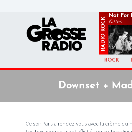
Not For 
ROCK
Kitten
RADIO
ROCK
Downset + Madb
Ce soir Paris a rendez-vous avec la crème du 
Les trois groupes sont affichés en co-headlini