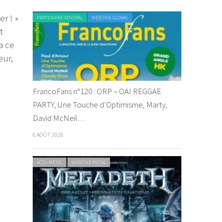
r ! »
PARTENAIRE GENERAL
WEBZINE GLOBAL
t
a ce
eur,
FrancoFans n°120 : ORP – OAI REGGAE
PARTY, Une Touche d’Optimisme, Marty,
David McNeil…
6 AOÛT 2026
ACTU METAL
WEBZINE METAL