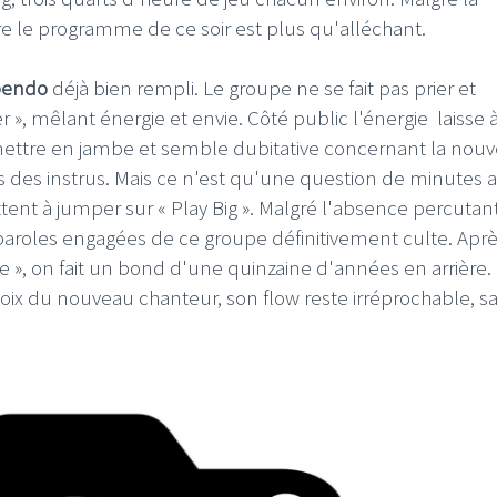
dire le programme de ce soir est plus qu'alléchant.
bendo
déjà bien rempli. Le groupe ne se fait pas prier et
, mêlant énergie et envie. Côté public l'énergie laisse 
mettre en jambe et semble dubitative concernant la nouv
s des instrus. Mais ce n'est qu'une question de minutes 
tent à jumper sur « Play Big ». Malgré l'absence percutan
paroles engagées de ce groupe définitivement culte. Apr
e », on fait un bond d'une quinzaine d'années en arrière.
oix du nouveau chanteur, son flow reste irréprochable, s