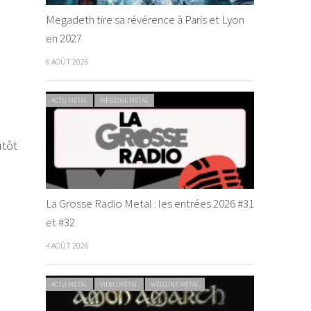
Megadeth tire sa révérence à Paris et Lyon
en 2027
6 AOÛT 2026
ACTU METAL
WEBZINE METAL
utôt
La Grosse Radio Metal : les entrées 2026 #31
et #32
4 AOÛT 2026
ACTU METAL
VIDEO METAL
WEBZINE METAL