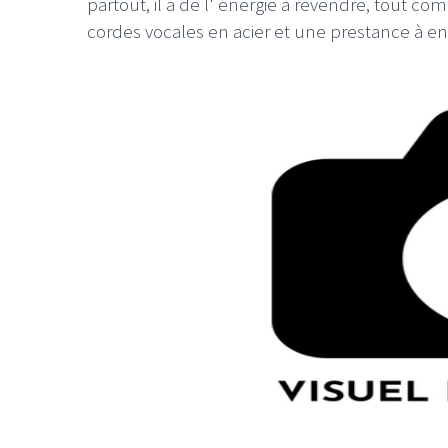
partout, il a de l' énergie à revendre, tout c
cordes vocales en acier et une prestance à en f