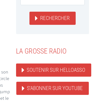
RECHERCHER
LA GROSSE RADIO
SOUTENIR SUR HELLOASSO
e son
ircle
ns
S'ABONNER SUR YOUTUBE
t jump
et le