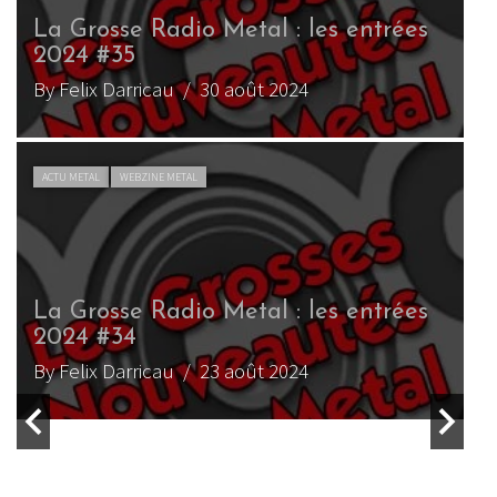
 les entrées
La Grosse Radio Metal : les
2025 #2
4
By Felix Darricau
/ 19 janvier 2025
ACTU METAL
WEBZINE METAL
 les entrées
La Grosse Radio Metal : les
2025 – rétro 2024
4
By Felix Darricau
/ 8 janvier 2025
ACTU METAL
WEBZINE METAL