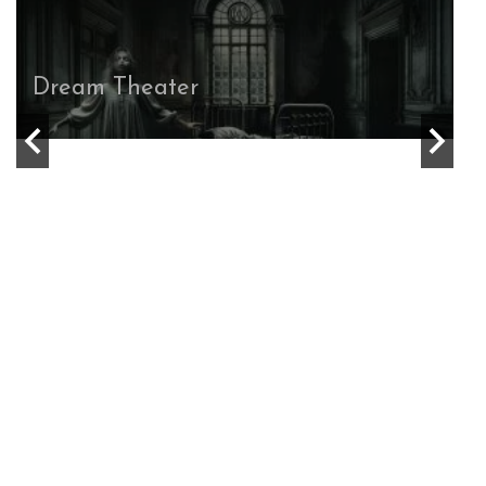
Tayne
Dear Deceased