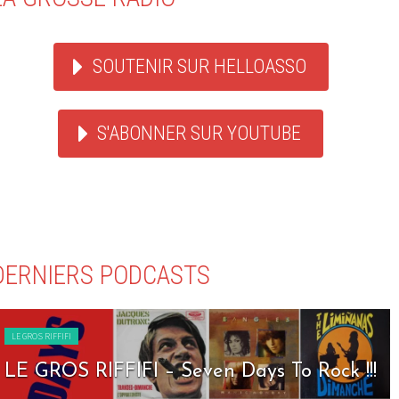
SOUTENIR SUR HELLOASSO
S'ABONNER SUR YOUTUBE
DERNIERS PODCASTS
LE GROS RIFFIFI
LE GROS RIFFIFI – Nineties Riffifi !!!