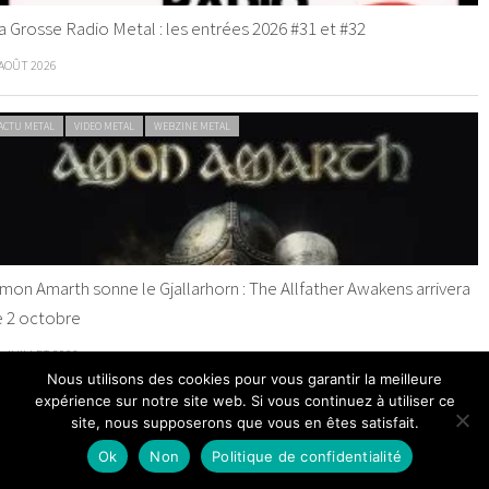
a Grosse Radio Metal : les entrées 2026 #31 et #32
 AOÛT 2026
ACTU METAL
VIDEO METAL
WEBZINE METAL
mon Amarth sonne le Gjallarhorn : The Allfather Awakens arrivera
e 2 octobre
0 JUILLET 2026
Nous utilisons des cookies pour vous garantir la meilleure
expérience sur notre site web. Si vous continuez à utiliser ce
ACTU METAL
WEBZINE METAL
site, nous supposerons que vous en êtes satisfait.
Ok
Non
Politique de confidentialité