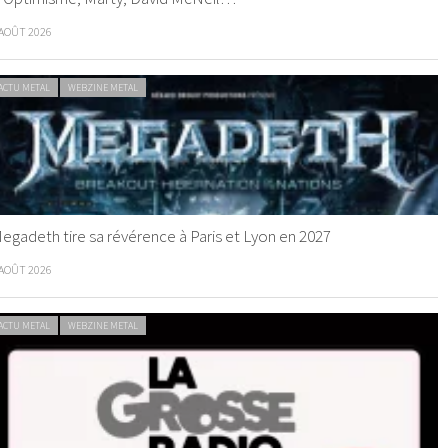
 AOÛT 2026
ACTU METAL
WEBZINE METAL
egadeth tire sa révérence à Paris et Lyon en 2027
 AOÛT 2026
ACTU METAL
WEBZINE METAL