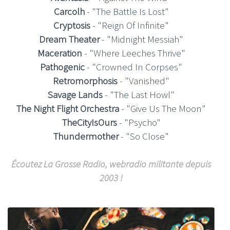
Carcolh
- "The Battle Is Lost"
Cryptosis
- "Reign Of Infinite"
Dream Theater
- "Midnight Messiah"
Maceration
- "Where Leeches Thrive"
Pathogenic
- "Crowned In Corpses"
Retromorphosis
- "Vanished"
Savage Lands
- "The Last Howl"
The Night Flight Orchestra
- "Give Us The Moon"
TheCityIsOurs
- "Psycho"
Thundermother
- "So Close"
Écoutez La Grosse Radio, webradio militante depuis
2003 !