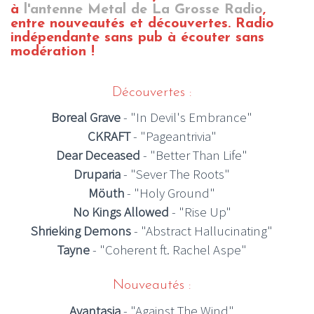
à
l'antenne Metal de La Grosse Radio
,
entre nouveautés et découvertes.
Radio
indépendante sans pub à écouter sans
modération !
Découvertes :
Boreal Grave
- "In Devil's Embrance"
CKRAFT
- "Pageantrivia"
Dear Deceased
- "Better Than Life"
Druparia
- "Sever The Roots"
Möuth
- "Holy Ground"
No Kings Allowed
- "Rise Up"
Shrieking Demons
- "Abstract Hallucinating"
Tayne
- "Coherent ft. Rachel Aspe"
Nouveautés :
Avantasia
- "Against The Wind"