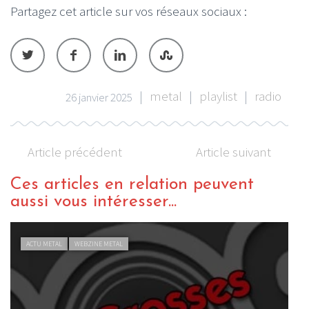
Partagez cet article sur vos réseaux sociaux :
|
metal
|
playlist
|
radio
26 janvier 2025
Article précédent
Article suivant
Ces articles en relation peuvent
aussi vous intéresser...
ACTU METAL
WEBZINE METAL