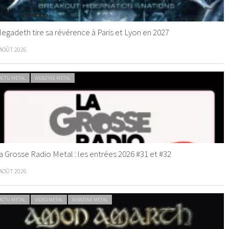
egadeth tire sa révérence à Paris et Lyon en 2027
 AOÛT 2026
ACTU METAL
WEBZINE METAL
a Grosse Radio Metal : les entrées 2026 #31 et #32
 AOÛT 2026
ACTU METAL
VIDEO METAL
WEBZINE METAL