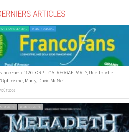
DERNIERS ARTICLES
PARTENAIRE GENERAL
WEBZINE GLOBAL
rancoFans n°120 : ORP – OAI REGGAE PARTY, Une Touche
’Optimisme, Marty, David McNeil…
 AOÛT 2026
ACTU METAL
WEBZINE METAL