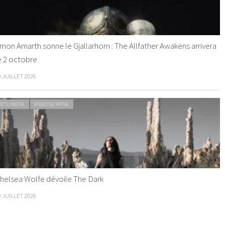
mon Amarth sonne le Gjallarhorn : The Allfather Awakens arrivera
e 2 octobre
0 JUILLET 2026
ACTU METAL
WEBZINE METAL
helsea Wolfe dévoile The Dark
9 JUILLET 2026