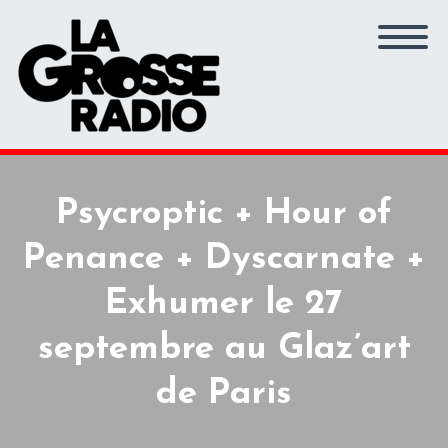
Psycroptic + Hour of
Penance + Dyscarnate +
Exhumer le 27
septembre au Glaz’art
de Paris