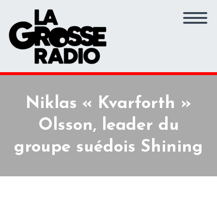
Niklas « Kvarforth »
Olsson, leader du
groupe suédois Shining