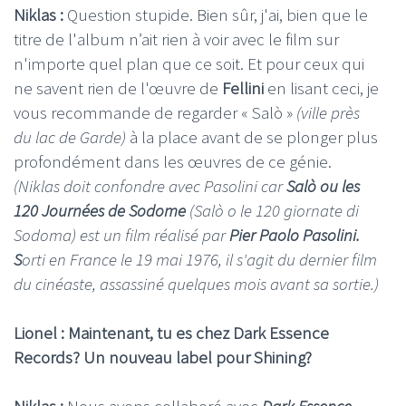
Niklas :
Question stupide. Bien sûr, j'ai, bien que le
titre de l'album n’ait rien à voir avec le film sur
n'importe quel plan que ce soit. Et pour ceux qui
ne savent rien de l'œuvre de
Fellini
en lisant ceci, je
vous recommande de regarder « Salò »
(ville près
du lac de Garde)
à la place avant de se plonger plus
profondément dans les œuvres de ce génie.
(Niklas doit confondre avec Pasolini car
Salò ou les
120 Journées de Sodome
(Salò o le 120 giornate di
Sodoma) est un film réalisé par
Pier Paolo Pasolini.
S
orti en France le 19 mai 1976, il s'agit du dernier film
du cinéaste, assassiné quelques mois avant sa sortie.)
Lionel : Maintenant, tu es chez Dark Essence
Records? Un nouveau label pour Shining?
Niklas :
Nous avons collaboré avec
Dark Essence