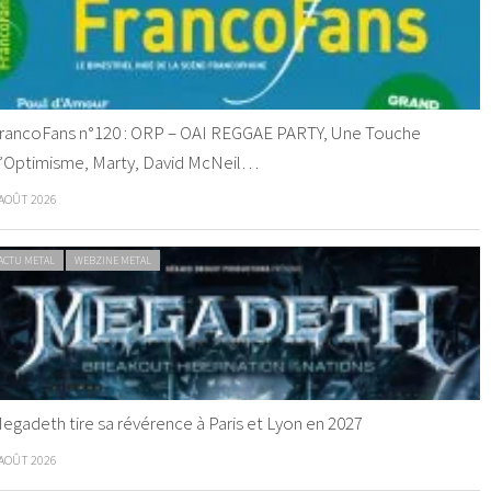
rancoFans n°120 : ORP – OAI REGGAE PARTY, Une Touche
’Optimisme, Marty, David McNeil…
 AOÛT 2026
ACTU METAL
WEBZINE METAL
egadeth tire sa révérence à Paris et Lyon en 2027
 AOÛT 2026