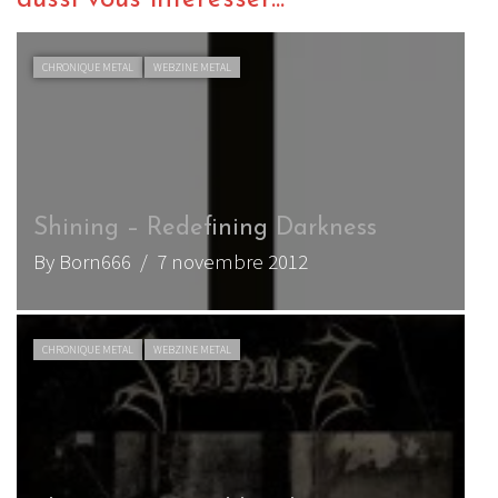
CHRONIQUE METAL
WEBZINE METAL
Shining – Redefining Darkness
By Born666
/ 7 novembre 2012
CHRONIQUE METAL
WEBZINE METAL