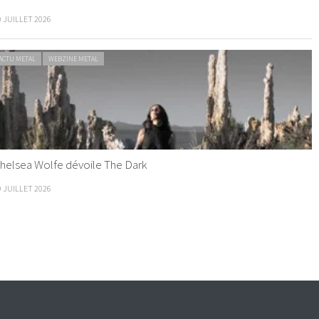
0 JUILLET 2026
ACTU METAL
WEBZINE METAL
helsea Wolfe dévoile The Dark
9 JUILLET 2026